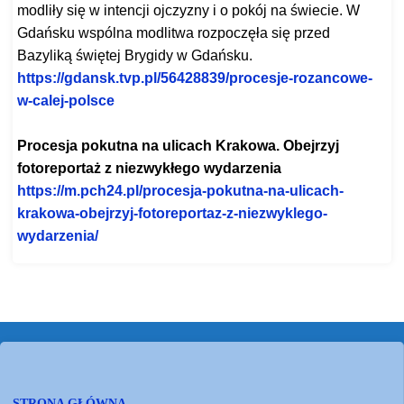
modliły się w intencji ojczyzny i o pokój na świecie. W
Gdańsku wspólna modlitwa rozpoczęła się przed
Bazyliką świętej Brygidy w Gdańsku.
https://gdansk.tvp.pl/
56428839/procesje-rozancowe-
w-
calej-polsce
Procesja pokutna na ulicach Krakowa. Obejrzyj
fotoreportaż z niezwykłego wydarzenia
https://m.pch24.pl/procesja-
pokutna-na-ulicach-
krakowa-
obejrzyj-fotoreportaz-z-
niezwyklego-
wydarzenia/
STRONA GŁÓWNA