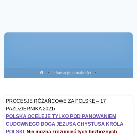
Strona
Informacje, aktualności
główna
PROCESJ
E
RÓŻAŃCOW
E
ZA POLSKĘ – 17
PAŹDZIERNIKA 2021r
POLSKA OCELEJE TYLKO POD PANOWANIEM
CUDOWNEGO BOGA JEZUSA CHYSTUSA KRÓLA
POLSKI.
Nie można zrozumieć tych bezbożnych