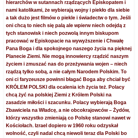
hierarchów w sutannach
rządzących
Episkopa
tem i
nami katolikami
, że wybierają wojny
i piekło dla siebie
a tak dużo jest filmów o piekle i świadectw o tym. Jeśli
oni chcą to niech się palą ale wpierw niech odejdą z
tych stanowisk i niech pozwolą innym biskupom
pracować w Episkopacie na wywyższenie i Chwałę
Pana Boga i dla spokojnego naszego życia na pięknej
Planecie Ziemi. Nie mogą
innowiercy
rządzić naszym
życiem i zmuszać nas do przeżywania wojen – niech
rządzą tylko sobą, a nie całym Narodem Polskim. To
oni ci faryzeusze powinni błagać Boga aby chciał być
KRÓLEM POLSKI dla ocalenia ich życia też. Polacy
chcą żyć na polskiej Ziemi z Królem Polski na
zasadzie miłości i szacunku. Polacy wybierają Boga
Zbawiciela na Władcę, a nie obcokrajowców – Żydów,
którzy
wszystko zmieniają co Polskę stanowi nawet w
Kościołach
. Izrael dopiero w 1960 roku odzyskał
wolność, czyli nadal chcą niewoli teraz dla Polski bo