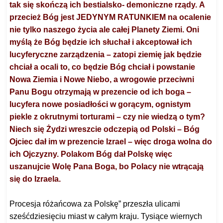
tak się skończą ich bestialsko- demoniczne rządy.
A
przecież Bóg jest JEDYNYM RATUNKIEM na ocalenie
nie tylko naszego życia ale całej Planety Ziemi. Oni
myślą że Bóg będzie ich słuchał i akceptował ich
lucyferyczne zarządzenia – zatopi ziemię jak będzie
chciał a ocali to, co będzie Bóg chciał i powstanie
Nowa Ziemia i Nowe Niebo,
a wrogowie przeciwni
Panu Bogu otrzymają w prezencie od ich boga –
lucyfera nowe posiadłości w gorącym, ognistym
piekle z okrutnymi torturami – czy nie wiedzą o tym?
Niech się
Żydzi
wreszcie odczepią od Polski – Bóg
Ojciec dał im w prezencie Izrael – więc droga wolna do
ich Ojczyzny. Polakom Bóg dał Polskę więc
uszanujcie Wolę Pana Boga, bo Polacy nie
wtrącają
się
do Izraela
.
Procesja różańcowa za Polskę” przeszła ulicami
sześćdziesięciu miast w całym kraju. Tysiące wiernych