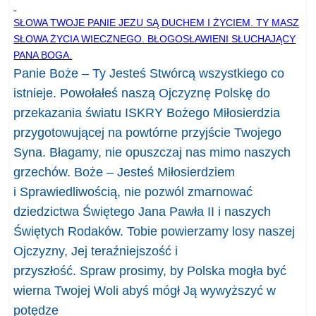
SŁOWA TWOJE PANIE JEZU SĄ DUCHEM I ŻYCIEM. TY MASZ
SŁOWA ŻYCIA WIECZNEGO. BŁOGOSŁAWIENI SŁUCHAJĄCY
PANA BOGA.
Panie
Boże – Ty Jesteś Stwórcą wszystkiego co
istnieje. Powołałeś naszą Ojczyznę Polskę do
przekazania światu I
SKRY
Bożego Miłosierdzia
przygotowującej na powtórne przyjście Twojego
Syna.
Błagamy
,
nie opuszczaj nas
mimo naszych
grzechów. Boże
–
Jesteś Miłosierdziem
i Sprawiedliwością, nie pozwól zmarnować
dziedzictwa Świętego Jana Pawła II i naszych
Świętych Rodaków. Tobie powierzamy losy naszej
Ojczyzny,
Jej teraźniejszość i
przyszłość.
Spraw
prosimy
,
by Polska mogła być
wierna Twojej Woli abyś mógł Ją wywyższyć w
potędze