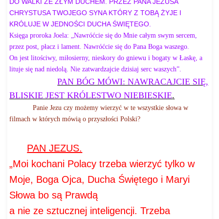
DO WALKI
ZE ZŁYM DUCHEM. PRZEZ PANA JEZUSA
CHRYSTUSA TWOJEGO SYNA KTÓRY Z TOBĄ ŻYJE I
KRÓLUJE W JEDNOŚCI DUCHA ŚWIĘTEGO.
Księga proroka Joela: „Nawróćcie się do Mnie całym swym sercem,
przez post, płacz i lament. Nawróćcie się do Pana Boga waszego.
On jest litościwy, miłosierny, nieskory do gniewu i bogaty w Łaskę, a
lituje się nad niedolą. Nie zatwardzajcie dzisiaj serc waszych”.
PAN BÓG MÓWI: NAWRACAJCIE SIĘ,
BLISKIE JEST KRÓLESTWO NIEBIESKIE
.
Panie Jezu czy możemy wierzyć w te wszystkie słowa w
filmach w których mówią o przyszłości Polski?
PAN JEZUS.
„Moi kochani Polacy trzeba wierzyć tylko w
Moje, Boga Ojca, Ducha Świętego i Maryi
Słowa
bo są Prawdą
a nie ze sztucznej inteligencji. Trzeba