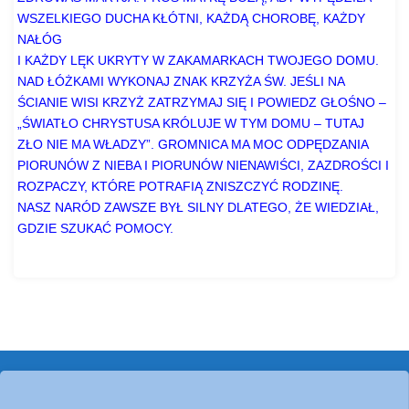
WSZELKIEGO DUCHA KŁÓTNI, KAŻDĄ CHOROBĘ, KAŻDY
NAŁÓG
I KAŻDY LĘK UKRYTY W ZAKAMARKACH TWOJEGO DOMU.
NAD ŁÓŻKAMI WYKONAJ ZNAK KRZYŻA ŚW. JEŚLI NA
ŚCIANIE WISI KRZYŻ
ZATRZYMAJ SIĘ I POWIEDZ GŁOŚNO –
„ŚWIATŁO CHRYSTUSA KRÓLUJE W TYM DOMU – TUTAJ
ZŁO NIE MA WŁADZY”. GROMNICA MA MOC ODPĘDZANIA
PIORUNÓW Z NIEBA I PIORUNÓW NIENAWIŚCI, ZAZDROŚCI I
ROZPACZY, KTÓRE POTRAFIĄ ZNISZCZYĆ RODZINĘ.
NASZ NARÓD ZAWSZE BYŁ SILNY DLATEGO, ŻE WIEDZIAŁ,
GDZIE SZUKAĆ POMOCY.