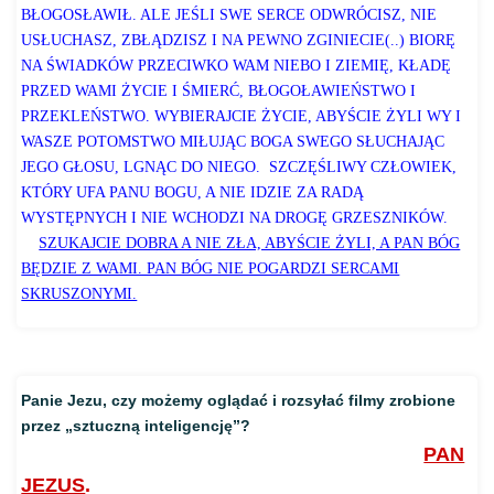
BŁOGOSŁAWIŁ. ALE JEŚLI SWE SERCE ODWRÓCISZ, NIE
USŁUCHASZ, ZBŁĄDZISZ I NA PEWNO ZGINIECIE(..) BIORĘ
NA ŚWIADKÓW PRZECIWKO WAM NIEBO I ZIEMIĘ, KŁADĘ
PRZED WAMI ŻYCIE I ŚMIERĆ, BŁOGOŁAWIEŃSTWO I
PRZEKLEŃSTWO. WYBIERAJCIE ŻYCIE, ABYŚCIE ŻYLI WY I
WASZE POTOMSTWO MIŁUJĄC BOGA SWEGO SŁUCHAJĄC
JEGO GŁOSU, LGNĄC DO NIEGO. SZCZĘŚLIWY CZŁOWIEK,
KTÓRY UFA PANU BOGU, A NIE IDZIE ZA RADĄ
WYSTĘPNYCH I NIE WCHODZI NA DROGĘ GRZESZNIKÓW.
SZUKAJCIE DOBRA A NIE ZŁA, ABYŚCIE ŻYLI, A PAN BÓG
BĘDZIE Z WAMI. PAN BÓG NIE POGARDZI SERCAMI
SKRUSZONYMI.
Panie Jezu, czy możemy oglądać i rozsyłać filmy zrobione
przez „sztuczną inteligencję”?
PAN
JEZUS
.