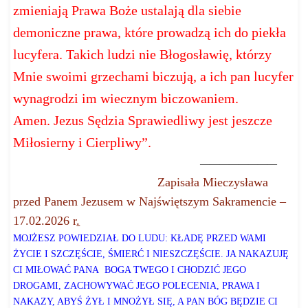
zmieniają Prawa Boże ustalają dla siebie
demoniczne prawa, które prowadzą ich do piekła
lucyfera. Takich ludzi nie Błogosławię, którzy
Mnie swoimi grzechami biczują, a ich pan lucyfer
wynagrodzi im
wiecznym biczowaniem.
Amen.
Jezus Sędzia Sprawiedliwy jest jeszcze
Miłosierny i Cierpliwy”.
————————
Zapisała Mieczysława
przed Panem Jezusem w Najświętszym Sakramencie –
17.02.2026 r
.
MOJŻESZ POWIEDZIAŁ DO LUDU: KŁADĘ PRZED WAMI
ŻYCIE I SZCZĘŚCIE, ŚMIERĆ I NIESZCZĘŚCIE. JA NAKAZUJĘ
CI MIŁOWAĆ PANA
BOGA TWEGO I CHODZIĆ JEGO
DROGAMI, ZACHOWYWAĆ JEGO POLECENIA, PRAWA I
NAKAZY, ABYŚ ŻYŁ I MNOŻYŁ SIĘ, A PAN BÓG BĘDZIE CI