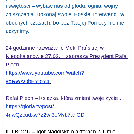
i świętości
–
wybaw nas od głodu, ognia, wojny i
zniszczenia. Dokonaj swojej Bo
ski
ej
I
nterwencji w
obecnych czasach
,
bo
bez Twojej Pomocy nic nie
uczynimy
.
24 godzinne rozważanie Męki Pańskiej w
Niepokalanowie 27.02. – zaprasza Prezydent Rafał
Piech
https://www.youtube.com/watch?
v=RWAObEYtoY4
Rafał Piech – Książka, która zmieni twoje życie …
https://gloria.tv/post/
4nwQzcudxw7z2wi3oMvb7ahGD
KU BOGU – Igor Nadolski: o aktorach w filmie