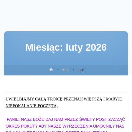
Miesiąc:
luty 2026
Strona
2026
luty
główna
UWIELBIAJMY CAŁĄ TRÓJCĘ PRZENAJŚWIĘTSZĄ I MARYJĘ
NIEPOKALANIE POCZĘTĄ.
PANIE, NASZ BOŻE DAJ NAM PRZEZ ŚWIĘTY POST ZACZĄĆ
OKRES POKUTY ABY NASZE WYRZECZENIA UMOCNIŁY NAS