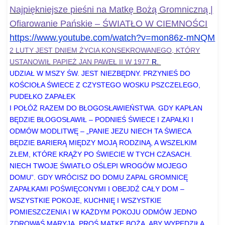
Najpiękniejsze pieśni na Matkę Bożą Gromniczną |
Ofiarowanie Pańskie – ŚWIATŁO W CIEMNOŚCI
https://www.youtube.com/watch?
v=mon86z-mNQM
2 LUTY JEST DNIEM ŻYCIA KONSEKROWANEGO, KTÓRY
USTANOWIŁ PAPIEŻ JAN PAWEŁ II W 1977
R.
UDZIAŁ W MSZY ŚW. JEST NIEZBĘDNY. PRZYNIEŚ DO
KOŚCIOŁA ŚWIECE Z CZYSTEGO WOSKU PSZCZELEGO,
PUDEŁKO ZAPAŁEK
I POŁÓŻ RAZEM DO BŁOGOSŁAWIEŃSTWA. GDY KAPŁAN
BĘDZIE BŁOGOSŁAWIŁ – PODNIEŚ ŚWIECE I ZAPAŁKI I
ODMÓW MODLITWĘ – „PANIE JEZU NIECH TA ŚWIECA
BĘDZIE BARIERĄ MIĘDZY MOJĄ RODZINĄ, A WSZELKIM
ZŁEM, KTÓRE KRĄŻY PO ŚWIECIE W TYCH CZASACH.
NIECH TWOJE ŚWIATŁO
OŚLEPI WROGÓW MOJEGO
DOMU”. GDY WRÓCISZ DO DOMU ZAPAL GROMNICĘ
ZAPAŁKAMI POŚWIĘCONYMI I OBEJDŹ CAŁY DOM –
WSZYSTKIE POKOJE, KUCHNIĘ I WSZYSTKIE
POMIESZCZENIA I W KAŻDYM POKOJU ODMÓW JEDNO
ZDROWAŚ MARYJA. PROŚ MATKĘ BOŻĄ, ABY WYPĘDZIŁA