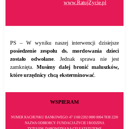
www.RatujZycie.pl
PS – W wyniku naszej interwencji dzisiejsze
posiedzenie zespołu ds. mordowania dzieci
zostało odwołane
. Jednak sprawa nie jest
zamknięta.
Musimy dalej bronić maluszków,
które urzędnicy chcą eksterminować
.
WSPIERAM
NUMER RACHUNKU BANKOWEGO: 47 1160 2202 0000 0004 7838 2230
NAZWA ODBIORCY: FUNDACJA ŻYCIE I RODZINA
TYTUŁEM: DAROWIZNA NA CELE STATUTOWE