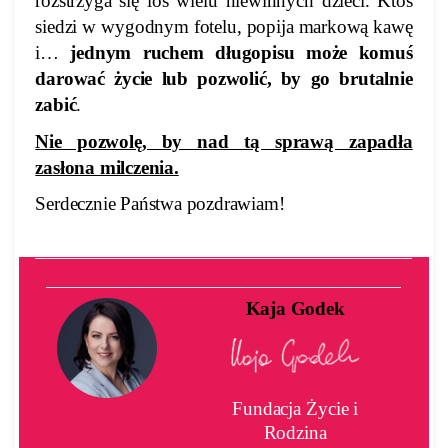
rozstrzyga się los wielu niewinnych dzieci. Ktoś
siedzi w wygodnym fotelu, popija markową kawę
i…
jednym ruchem długopisu może komuś
darować życie lub pozwolić, by go brutalnie
zabić
.
Nie pozwolę, by nad tą sprawą zapadła
zasłona milczenia.
Serdecznie Państwa pozdrawiam!
Kaja Godek
Fundacja Życie i
Rodzina