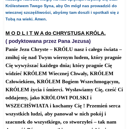
Królestwem Twego Syna, aby On mógł nas prowadzić do
wiecznej szczęśliwości, abyśmy tam doszli i spotkali się z
Tobą na wieki. Amen.
M O D L I T W A do CHRYSTUSA KRÓLA.
( podyktowana przez Pana Jezusa)
Panie Jezu Chryste – KRÓLU nasz i całego świata –
zmiłuj się nad Twym wiernym ludem, który pragnie
Cię wywyższać każdego dnia; który pragnie Cię
widzieć KRÓLEM Wiecznej Chwały, KRÓLEM
Człowiekiem, KRÓLEM Bogiem Wszechmogącym,
KRÓLEM życia i śmierci. Wysławiamy Cię, cześć Ci
oddajemy, jako KRÓLOWI POLSKI i
WSZECHŚWIATA i kochamy Cię ! Przemień serca
wszystkich ludzi, aby panował w nich pokój i
szacunek do wszystkiego, co stworzyłeś – tak nam