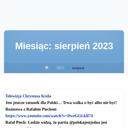
Miesiąc:
sierpień 2023
Strona
2023
sierpień
główna
Telewizja Chrystusa Króla
Jest jeszcze ratunek dla Polski… Trwa walka o być albo nie być!
Rozmowa z Rafałem Piechem
https://www.youtube.com/watch?
v=DweGGLkIf74
Rafał Piech: Ludzie widzą, że partia @polskajestjedna jest