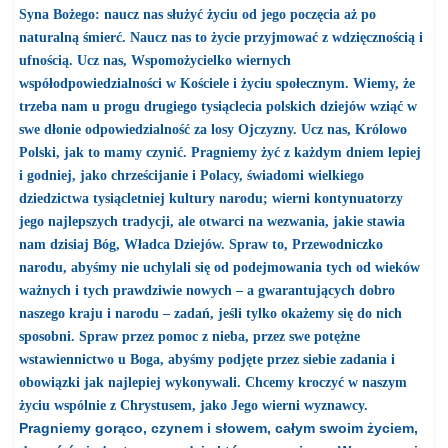
Syna Bożego: naucz nas służyć życiu od jego poczęcia aż po
naturalną śmierć. Naucz nas to życie przyjmować z wdzięcznością i
ufnością. Ucz nas, Wspomożycielko wiernych
współodpowiedzialności w Kościele i życiu społecznym. Wiemy, że
trzeba nam u progu drugiego tysiąclecia polskich dziejów wziąć w
swe dłonie odpowiedzialność za losy Ojczyzny.
Ucz nas, Królowo
Polski, jak to mamy czynić. Pragniemy żyć z każdym dniem lepiej
i godniej, jako chrześcijanie i Polacy, świadomi wielkiego
dziedzictwa tysiącletniej kultury narodu; wierni kontynuatorzy
jego najlepszych tradycji, ale otwarci na wezwania, jakie stawia
nam dzisiaj Bóg, Władca Dziejów. Spraw to, Przewodniczko
narodu, abyśmy nie uchylali się od podejmowania tych od wieków
ważnych i tych prawdziwie nowych – a gwarantujących dobro
naszego kraju i narodu – zadań, jeśli tylko okażemy się do nich
sposobni.
Spraw przez pomoc z nieba, przez swe potężne
wstawiennictwo u Boga, abyśmy podjęte przez siebie zadania i
obowiązki jak najlepiej wykonywali. Chcemy kroczyć w naszym
życiu wspólnie z Chrystusem, jako Jego wierni wyznawcy.
Pragniemy gorąco, czynem i słowem, całym swoim życiem,