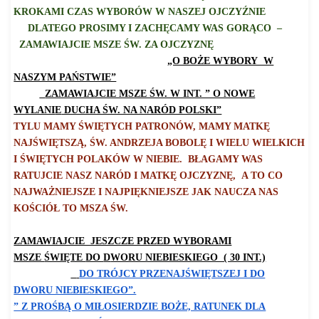
KROKAMI CZAS WYBORÓW W NASZEJ OJCZYŹNIE
DLATEGO PROSIMY I ZACHĘCAMY WAS GORĄCO
–
Z
A
MAWIAJCIE MSZE ŚW. ZA OJCZYZNĘ
„O BOŻE WYBORY W
NASZYM PAŃSTWIE”
ZAMAWIAJCIE MSZE ŚW. W INT. ” O NOWE
WYLANI
E
DUCHA ŚW. NA NARÓD POLSKI”
TYLU MAMY ŚWIĘTYCH PATR
O
NÓW, MAMY MATKĘ
NAJŚWIĘTSZĄ, ŚW. ANDRZEJA BOBOL
Ę
I WI
E
LU WIELKICH
I ŚWIĘTYCH POLAKÓW W NIEBIE.
BŁAGAMY WAS
RATUJCIE NASZ NARÓD I MATKĘ OJCZYZNĘ
,
A TO CO
NAJWAŻNIEJSZE I NAJPI
Ę
KNIEJSZE JAK NAUCZA NAS
KOŚCIÓŁ TO MSZA ŚW
.
ZAMAWIAJCIE JESZCZE PRZED WYBORAMI
MSZE
ŚWIĘTE
DO
D
WORU NIEBIESKIEGO ( 30 INT.)
DO TRÓJCY PRZENAJŚWIĘTSZEJ I DO
DWORU NIEBIESKIEGO”.
” Z PROŚBĄ O MIŁOSIERDZIE BOŻE, RATUNEK DLA