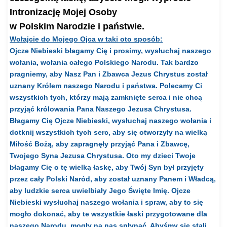
Intronizację Mojej Osoby
w Polskim Narodzie i państwie.
Wołajcie do Mojego Ojca w taki oto sposób:
Ojcze Niebieski błagamy Cię i prosimy, wysłuchaj naszego
wołania, wołania całego Polskiego Narodu. Tak bardzo
pragniemy, aby Nasz Pan i Zbawca Jezus Chrystus został
uznany Królem naszego Narodu i państwa. Polecamy Ci
wszystkich tych, którzy mają zamknięte serca i nie chcą
przyjąć królowania Pana Naszego Jezusa Chrystusa.
Błagamy Cię Ojcze Niebieski, wysłuchaj naszego wołania i
dotknij wszystkich tych serc, aby się otworzyły na wielką
Miłość Bożą, aby zapragnęły przyjąć Pana i Zbawcę,
Twojego Syna Jezusa Chrystusa. Oto my dzieci Twoje
błagamy Cię o tę wielką łaskę, aby Twój Syn był przyjęty
przez cały Polski Naród, aby został uznany Panem i Władcą,
aby ludzkie serca uwielbiały Jego Święte Imię. Ojcze
Niebieski wysłuchaj naszego wołania i spraw, aby to się
mogło dokonać, aby te wszystkie łaski przygotowane dla
naszego Narodu, mogły na nas spłynąć. Abyśmy się stali