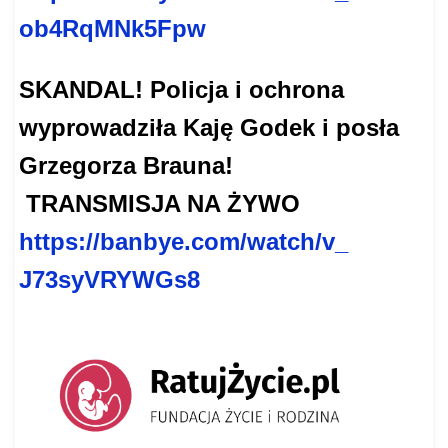
ob4RqMNk5Fpw
SKANDAL! Policja i ochrona
wyprowadziła Kaję Godek i posła
Grzegorza Brauna!
TRANSMISJA NA ŻYWO
https://banbye.com/watch/v_
J73syVRYWGs8