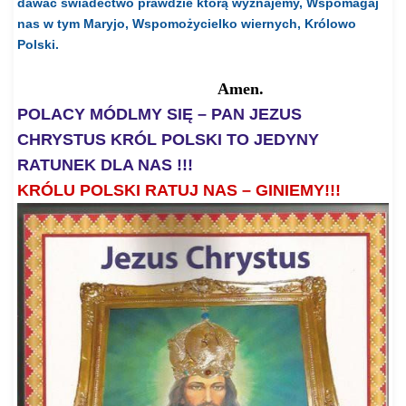
dawać świadectwo prawdzie którą wyznajemy, Wspomagaj
nas w tym Maryjo, Wspomożycielko wiernych
,
Królowo
Polsk
i.
Amen.
POLACY MÓDLMY SIĘ – PAN JEZUS
CHRYSTUS KRÓL POLSKI TO JEDYNY
RATUNEK DLA NAS
!!!
KRÓLU POLSKI RATUJ NAS – GINIEMY!!!