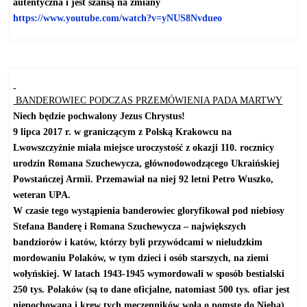
autentyczna i jest szansą na zmiany
https://www.youtube.com/watch?
v=yNUS8Nvdueo
BANDEROWIEC PODCZAS PRZEMÓWIENIA PADA MARTWY
Niech będzie pochwalony Jezus Chrystus!
9 lipca 2017 r. w graniczącym z Polską Krakowcu na
Lwowszczyźnie miała miejsce uroczystość z okazji 110. rocznicy
urodzin Romana Szuchewycza, głównodowodzącego Ukraińskiej
Powstańczej Armii. Przemawiał na niej 92 letni Petro Wuszko,
weteran UPA.
W czasie tego wystąpienia banderowiec gloryfikował pod niebiosy
Stefana Banderę i Romana Szuchewycza – największych
bandziorów i katów, którzy byli przywódcami w nieludzkim
mordowaniu Polaków, w tym dzieci i osób starszych, na ziemi
wołyńskiej. W latach 1943-1945 wymordowali w sposób bestialski
250 tys. Polaków (są to dane oficjalne, natomiast 500 tys. ofiar jest
niepochowana i krew tych męczenników woła o pomstę do Nieba).