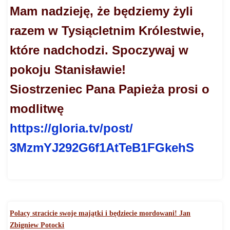
Mam nadzieję, że będziemy żyli
razem w Tysiącletnim Królestwie,
które nadchodzi. Spoczywaj w
pokoju Stanisławie!
Siostrzeniec Pana Papieża prosi o
modlitwę
https://gloria.tv/post/
3MzmYJ292G6f1AtTeB1FGkehS
Polacy stracicie swoje majątki i będziecie mordowani! Jan
Zbigniew Potocki