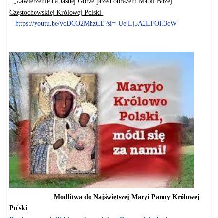
„Zawierzenie na Jasnej Górze przed obrazem Matki Bożej
Częstochowskiej Królowej Polski
https://youtu.be/vcDCO2MhzCE?
si=-UejLj5A2LFOH3cW
Modlitwa do Najświętszej Maryi Panny Królowej
Polski