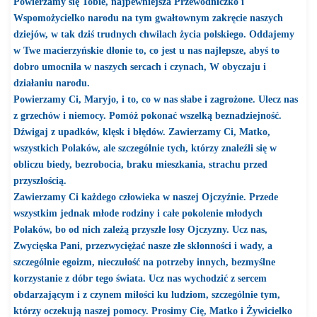
Powierzamy się Tobie, najpewniejsza Przewodniczko i
Wspomożycielko narodu na tym gwałtownym zakręcie naszych
dziejów, w tak dziś trudnych chwilach życia polskiego.
Oddajemy
w Twe macierzyńskie dłonie to, co jest u nas najlepsze, abyś to
dobro umocniła w naszych sercach i czynach, W obyczaju i
działaniu narodu.
Powierzamy Ci, Maryjo, i to, co w nas słabe i zagrożone. Ulecz nas
z grzechów i niemocy. Pomóż pokonać wszelką beznadziejność.
Dźwigaj z upadków, klęsk i błędów.
Zawierzamy Ci, Matko,
wszystkich Polaków, ale szczególnie tych, którzy znaleźli się w
obliczu biedy, bezrobocia, braku mieszkania, strachu przed
przyszłością.
Zawierzamy Ci każdego człowieka w naszej Ojczyźnie. Przede
wszystkim jednak młode rodziny i całe pokolenie młodych
Polaków, bo od nich zależą przyszłe losy Ojczyzny. Ucz nas,
Zwycięska Pani, przezwyciężać nasze złe skłonności i wady, a
szczególnie egoizm, nieczułość na potrzeby innych, bezmyślne
korzystanie z dóbr tego świata. Ucz nas wychodzić z sercem
obdarzającym i z czynem miłości ku ludziom, szczególnie tym,
którzy oczekują naszej pomocy.
Prosimy Cię, Matko i Żywicielko