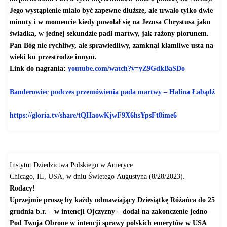
Jego wystąpienie miało być zapewne dłuższe, ale trwało tylko dwie
minuty i w momencie kiedy powołał się na Jezusa Chrystusa jako
świadka, w jednej sekundzie padł martwy, jak rażony piorunem.
Pan Bóg nie rychliwy, ale sprawiedliwy, zamknął kłamliwe usta na
wieki ku przestrodze innym.
Link do nagrania:
youtube.com/watch?v=
yZ9GdkBaSDo
Banderowiec podczes przemówienia pada martwy – Halina Łabądź
https://gloria.tv/share/
tQHaowKjwF9X6hsYpsFt8ime6
Instytut Dziedzictwa Polskiego w Ameryce
Chicago, IL, USA, w dniu Świętego Augustyna (8/28/2023).
Rodacy!
Uprzejmie proszę by każdy odmawiający
Dziesiątkę Różańca do 25
grudnia b.r. – w intencji Ojczyzny – dodał na zakonczenie jedno
Pod Twoja Obrone w intencji sprawy polskich emerytów w USA