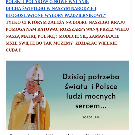
POLSKI I POLAKÓW
O NOWE WYLANIE
DUCHA
ŚWIĘTEGO W NASZYM NARODZIE I
BŁOGOSŁAWIONE WYBORY PAŹDZIERNIKOWE”
TYLKO CI KTÓRYM ZAL
E
Ż
Y NA DOBRU NASZEGO KRAJU
POMOGA NAM RATOWAĆ
ROZSZARPYWANĄ PRZEZ WIELU
NASZĄ MATKĘ POLSKĘ !
MÓDLCIE
S
IĘ
,
ZAMAWIAJCIE
MSZE ŚWIĘTE BO
TAK
MOŻEMY
ZDZIAŁAĆ WIELKIE
CUDA !!