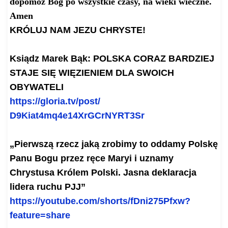
dopomóż Bóg po wszystkie czasy, na wieki wieczne.
Amen
KRÓLUJ NAM JEZU CHRYSTE!
Ksiądz Marek Bąk: POLSKA CORAZ BARDZIEJ
STAJE SIĘ WIĘZIENIEM DLA SWOICH
OBYWATELI
https://gloria.tv/post/
D9Kiat4mq4e14XrGCrNYRT3Sr
„
Pierwszą rzecz jaką zrobimy to oddamy Polskę
Panu Bogu przez ręce Maryi i uznamy
Chrystusa Królem Polski.
Jasna deklaracja
lidera ruchu PJJ”
https://youtube.com/shorts/
fDni275Pfxw?
feature=share