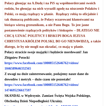
Polacy głosując na A.Dudę i na PiS są współmordercami swoich
rodzin, bo głosując na nich wyrazili zgodę na niszczenie Polaków i
Polski, co mają rządzący w planie. Rządzący robią to oficjalnie i
tak tłumaczą publicznie, że Polacy oczarowani kłamstwami na
bieżąco wierzą grzesznikom, a nie Panu Bogu. To jest jasne
postanowienie rządzących polityków i biskupów – DLATEGO NIE
CHCĄ UZNAĆ POLITYCY I BISKUPI BOGA JEZUSA
CHRYSTUSA KRÓLEM POLSKI, BO GO NIENAWIDZĄ, a także
dlatego, że by nie mogli nas okradać, co mają w planie.
Polacy stracicie swoje majątki i będziecie mordowani! Jan
Zbigniew Potocki
https://www.facebook.com/
100085152646762/videos/
1046589646332565
Z uwagi na duże zainteresowanie, podajemy nasze dane do
dowodów i metryk – dużo czasu nie pozostało!
https://www.facebook.com/
100085152646762/videos/
1474695236617597
SKANDAL w Wędrzynie. Zamiast Święta Wojska Polskiego,
Obchodzą Dzień Niepodległości Ukrainy.