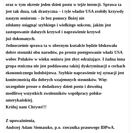
oraz w tym okresie jeden dzień postu w tejże intencji. Sprawa ta
jest tak duza, tak drastyczna – i tyle władze USA zrobiły krzywdy
naszym seniorom – że bez pomocy Bożej nie
zdołamy osiągnąć szybkiego i wielkiego sukcesu, jakim jest
zastopowanie dalszych krzywd i naprawienie krzywd
już dokonanych.
Jednocześnie sprawa ta w obecnym kształcie będzie blokowała
dobre stosunki obu narodów, po prostu postępowanie władz USA
wobec Polaków w wieku seniora jest zbyt odrażające. I żadna inna
grupa etniczna nie jest poddawana takiej dyskryminacji o cechach
ekonomicznego ludobójstwa. Szybkie naprawienie tej sytuacji jest
koniecznością dla dobrych wzajemnych stosunków. Więc
szczegolnie prosze o dodatkowy dzień postu i dowolną
modlitwę wszystkich zwolenników współpracy polsko-
amerykańskiej.
Króluj nam Chryste!!!
Z upoważnienia,
Andrzej Adam Siemaszko, p.o. rzecznika prasowego IDPwA.