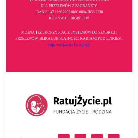
DLA PRZELEWÓW Z ZAGRANICY:
IBAN:PL 47 1160 2202 0000 0004 7838 2230
KOD SWIFT: BIGBPLPW
MOŻNA TEŻ SKORZYSTAĆ Z SYSTEMÓW DO SZYBKICH
PRZELEWÓW, BLIKA LUB PŁATNOŚCI KARTAMI POD LINKIEM:
https://ratujzycie.pl/
wesprzyj/