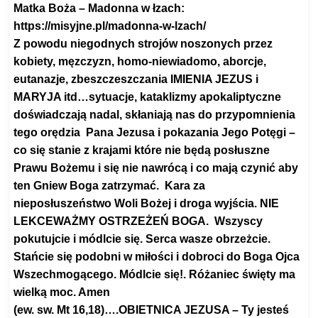
Matka Boża – Madonna w łzach:
https://misyjne.pl/madonna-w-
lzach/
Z powodu niegodnych strojów noszonych przez
kobiety, męzczyzn, homo-niewiadomo, aborcje,
eutanazje, zbeszczeszczania IMIENIA JEZUS i
MARYJA itd…sytuacje, kataklizmy apokaliptyczne
doświadczają nadal, skłaniają nas do przypomnienia
tego orędzia Pana Jezusa i pokazania Jego Potęgi –
co się stanie z krajami które nie będą posłuszne
Prawu Bożemu i się nie nawrócą i co mają czynić aby
ten Gniew Boga zatrzymać. Kara za
nieposłuszeństwo Woli Bożej i droga wyjścia. NIE
LEKCEWAŻMY OSTRZEŻEŃ BOGA. Wszyscy
pokutujcie i módlcie się. Serca wasze obrzeż­cie.
Stańcie się podobni w miłości i dobroci do Boga Ojca
Wszechmogącego. Módlcie się!. Różaniec święty ma
wielką moc. Amen
(ew. sw. Mt 16,18)….OBIETNICA JEZUSA – Ty jesteś