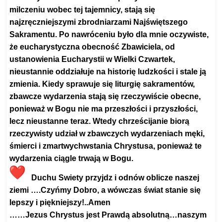
milczeniu wobec tej tajemnicy, stają się
najzręczniejszymi zbrodniarzami Najświętszego
Sakramentu. Po nawróceniu było dla mnie oczywiste,
że eucharystyczna obecność Zbawiciela, od
ustanowienia Eucharystii w Wielki Czwartek,
nieustannie oddziałuje na historię ludzkości i stale ją
zmienia. Kiedy sprawuje się liturgię sakramentów,
zbawcze wydarzenia stają się rzeczywiście obecne,
ponieważ w Bogu nie ma przeszłości i przyszłości,
lecz nieustanne teraz. Wtedy chrześcijanie biorą
rzeczywisty udział w zbawczych wydarzeniach męki,
śmierci i zmartwychwstania Chrystusa, ponieważ te
wydarzenia ciągle trwają w Bogu.
Duchu Swiety przyjdz i odnów oblicze naszej
ziemi ….Czyńmy Dobro, a wówczas świat stanie się
lepszy i piękniejszy!..Amen
……Jezus Chrystus jest Prawdą absolutną…naszym