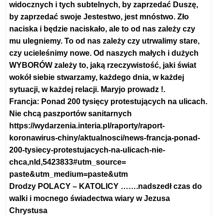
widocznych i tych subtelnych, by zaprzedać Duszę,
by zaprzedać swoje Jestestwo, jest mnóstwo. Zło
naciska i będzie naciskało, ale to od nas zależy czy
mu ulegniemy. To od nas zależy czy utrwalimy stare,
czy ucieleśnimy nowe. Od naszych małych i dużych
WYBORÓW zależy to, jaką rzeczywistość, jaki świat
wokół siebie stwarzamy, każdego dnia, w każdej
sytuacji, w każdej relacji. Maryjo prowadz !.
Francja: Ponad 200 tysięcy protestujących na ulicach.
Nie chcą paszportów sanitarnych
https://wydarzenia.interia.pl/
raporty/raport-
koronawirus-
chiny/aktualnosci/news-
francja-ponad-
200-tysiecy-
protestujacych-na-ulicach-nie-
chca,nId,5423833#utm_source=
paste&utm_medium=paste&utm
Drodzy POLACY – KATOLICY …….nadszedł czas do
walki i mocnego świadectwa wiary w Jezusa
Chrystusa