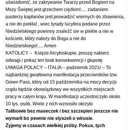
uświadomić, ze zakrywanie Twarzy przed Bogiem na
Mszy Świętej jest grzechem ciężkim!…. zadaniem
pasterzy kapłanów jest prowadzić wiernych do zbawienia,
a nie do piekła! , wiec tyrady lucyfera podane przez
Niedzielskiego powinny znaleźć sie w piekle a nie w
kościele, który należy do Boga a nie do
Niedzielskiego!…. Amen
KATOLICY – Księże Arcybiskupie, proszę nabierz
odwagi i pokaz ten brak konsekwencji i głupotę
UWAGA POLACY – ITALIA – padziernik 2021r – To
najbardziej gwałtowna manifestacja przeciwników tzw.
Green Pass, który od 15 października na mocy decyzji
rządu będzie obowiązkowy we wszystkich miejscach
pracy w całym kraju. W manifestacji uczestniczyło około
10 tys. osób. Wiele z nich wznosiło okrzyki
Talibowie bez maseczek i bez szczepien jeszcze nie
wymarli bo pewnie nie slyszeli o wirusie.
Żyjemy w czasach wielkiej próby. Pokus, tych