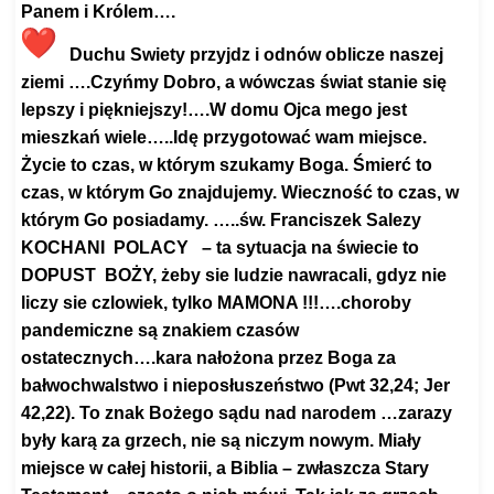
Panem i Królem….
Duchu Swiety przyjdz i odnów oblicze naszej
ziemi ….Czyńmy Dobro, a wówczas świat stanie się
lepszy i piękniejszy!….
W domu Ojca mego jest
mieszkań wiele…..Idę przygotować wam miejsce.
Życie to czas, w którym szukamy Boga. Śmierć to
czas, w którym Go znajdujemy. Wieczność to czas, w
którym Go posiadamy. …..
św. Franciszek Salezy
KOCHANI POLACY – ta sytuacja na świecie to
DOPUST BOŻY, żeby sie ludzie nawracali, gdyz nie
liczy sie czlowiek, tylko MAMONA !!!….choroby
pandemiczne są znakiem czasów
ostatecznych….kara nałożona przez Boga za
bałwochwalstwo i nieposłuszeństwo (Pwt 32,24; Jer
42,22). To znak Bożego sądu nad narodem …zarazy
były karą za grzech, nie są niczym nowym. Miały
miejsce w całej historii, a Biblia – zwłaszcza Stary