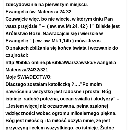
zdecydowanie na pierwszym miejscu.
Ewangelia św. Mateusza 24:32
Czuwajcie więc, bo nie wiecie, w którym dniu Pan
wasz przyjdzie ” – ( ew. sw. Mt 24, 42 ) i ” Bliskie jest
Królestwo Boże. Nawracajcie się i wierzcie w
Ewangelię ” ( ew. sw. Mk 1,14b ) mówi Jezus….
O znakach zbliżania się końca świata i wezwanie do
czujności:
http://biblia-online.pl/
Biblia/Warszawska/Ewangelia-
Mateusza/24/32/321
Moje ŚWIADECTWO:
Dlaczego zostałam katoliczką ?….”Po moim
nawróceniu wszystko jest radosne i proste: Bóg
istnieje, radość potężna, ocean światła i słodyczy” –
„Jestem więcej niż oczarowana, pełna szalonej
wdzięczności wobec ogromu miłosiernego piękna.
Bóg jest miłością i ta miłość uczyła mnie, że jest
przyczyną i celem wszystkiego, co istnieje. Żadne