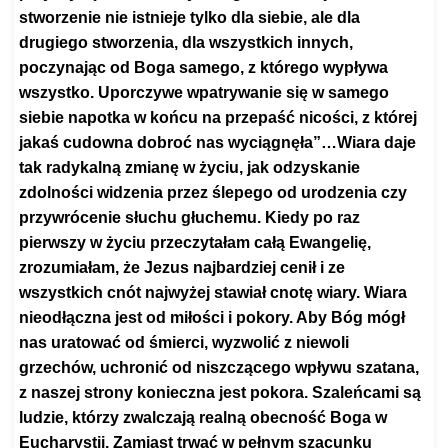
stworzenie nie istnieje tylko dla siebie, ale dla
drugiego stworzenia, dla wszystkich innych,
poczynając od Boga samego, z którego wypływa
wszystko. Uporczywe wpatrywanie się w samego
siebie napotka w końcu na przepaść nicości, z której
jakaś cudowna dobroć nas wyciągnęła”…Wiara daje
tak radykalną zmianę w życiu, jak odzyskanie
zdolności widzenia przez ślepego od urodzenia czy
przywrócenie słuchu głuchemu. Kiedy po raz
pierwszy w życiu przeczytałam całą Ewangelię,
zrozumiałam, że Jezus najbardziej cenił i ze
wszystkich cnót najwyżej stawiał cnotę wiary. Wiara
nieodłączna jest od miłości i pokory. Aby Bóg mógł
nas uratować od śmierci, wyzwolić z niewoli
grzechów, uchronić od niszczącego wpływu szatana,
z naszej strony konieczna jest pokora. Szaleńcami są
ludzie, którzy zwalczają realną obecność Boga w
Eucharystii. Zamiast trwać w pełnym szacunku