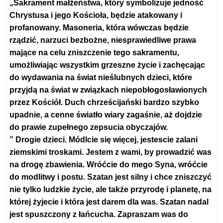
„Sakrament małżeństwa, który symbolizuje jedność
Chrystusa i jego Kościoła, będzie atakowany i
profanowany. Masoneria, która wówczas będzie
rządzić, narzuci bezbożne, niesprawiedliwe prawa
mające na celu zniszczenie tego sakramentu,
umożliwiając wszystkim grzeszne życie i zachęcając
do wydawania na świat nieślubnych dzieci, które
przyjdą na świat w związkach niepobłogosławionych
przez Kościół. Duch chrześcijański bardzo szybko
upadnie, a cenne światło wiary zagaśnie, aż dojdzie
do prawie zupełnego zepsucia obyczajów.
” Drogie dzieci. Módlcie się więcej, jestescie zalani
ziemskimi troskami. Jestem z wami, by prowadzić was
na drogę zbawienia. Wróćcie do mego Syna, wróćcie
do modlitwy i postu. Szatan jest silny i chce zniszczyć
nie tylko ludzkie życie, ale także przyrodę i planetę, na
której żyjecie i która jest darem dla was. Szatan nadal
jest spuszczony z łańcucha. Zapraszam was do