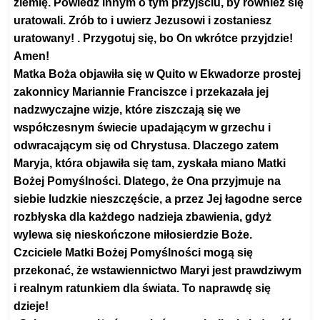
ziemię. Powiedz innym o tym przyjściu, by również się
uratowali. Zrób to i uwierz Jezusowi i zostaniesz
uratowany! . Przygotuj się, bo On wkrótce przyjdzie!
Amen!
Matka Boża objawiła się w Quito w Ekwadorze prostej
zakonnicy Mariannie Franciszce i przekazała jej
nadzwyczajne wizje, które ziszczają się we
współczesnym świecie upadającym w grzechu i
odwracającym się od Chrystusa. Dlaczego zatem
Maryja, która objawiła się tam, zyskała miano Matki
Bożej Pomyślności. Dlatego, że Ona przyjmuje na
siebie ludzkie nieszczęście, a przez Jej łagodne serce
rozbłyska dla każdego nadzieja zbawienia, gdyż
wylewa się nieskończone miłosierdzie Boże.
Czciciele Matki Bożej Pomyślności mogą się
przekonać, że wstawiennictwo Maryi jest prawdziwym
i realnym ratunkiem dla świata. To naprawdę się
dzieje!