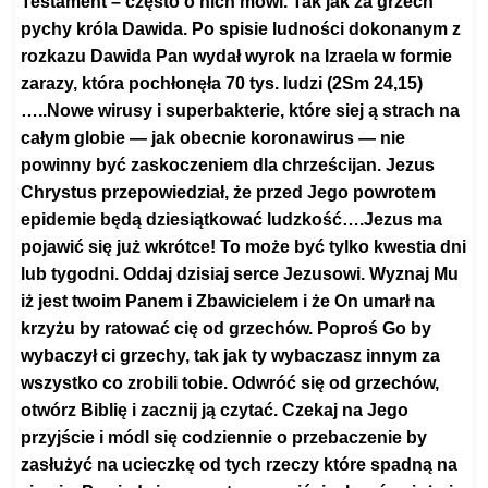
Testament – często o nich mówi. Tak jak za grzech
pychy króla Dawida. Po spisie ludności dokonanym z
rozkazu Dawida Pan wydał wyrok na Izraela w formie
zarazy, która pochłonęła 70 tys. ludzi (2Sm 24,15)
…..Nowe wirusy i superbakterie, które siej ą strach na
całym globie — jak obecnie koronawirus — nie
powinny być zaskoczeniem dla chrześcijan. Jezus
Chrystus przepowiedział, że przed Jego powrotem
epidemie będą dziesiątkować ludzkość….Jezus ma
pojawić się już wkrótce! To może być tylko kwestia dni
lub tygodni. Oddaj dzisiaj serce Jezusowi. Wyznaj Mu
iż jest twoim Panem i Zbawicielem i że On umarł na
krzyżu by ratować cię od grzechów. Poproś Go by
wybaczył ci grzechy, tak jak ty wybaczasz innym za
wszystko co zrobili tobie. Odwróć się od grzechów,
otwórz Biblię i zacznij ją czytać. Czekaj na Jego
przyjście i módl się codziennie o przebaczenie by
zasłużyć na ucieczkę od tych rzeczy które spadną na