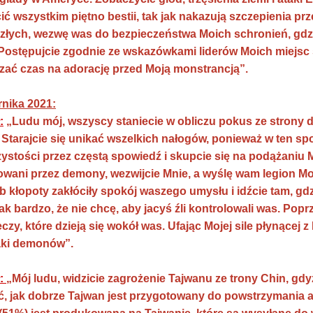
ić wszystkim piętno bestii, tak jak nakazują szczepienia p
złych, wezwę was do bezpieczeństwa Moich schronień, gdzi
Postępujcie zgodnie ze wskazówkami liderów Moich miejsc s
czać czas na adorację przed Moją monstrancją”.
rnika 2021:
:
„Ludu mój, wszyscy staniecie w obliczu pokus ze strony d
. Starajcie się unikać wszelkich nałogów, ponieważ w ten 
ystości przez częstą spowiedź i skupcie się na podążaniu M
kowani przez demony, wezwijcie Mnie, a wyślę wam legion M
b kłopoty zakłóciły spokój waszego umysłu i idźcie tam, 
ak bardzo, że nie chcę, aby jacyś źli kontrolowali was. Pop
czy, które dzieją się wokół was. Ufając Mojej sile płynącej 
aki demonów”.
ł:
„Mój ludu, widzicie zagrożenie Tajwanu ze trony Chin, gdy
ć, jak dobrze Tajwan jest przygotowany do powstrzymania ag