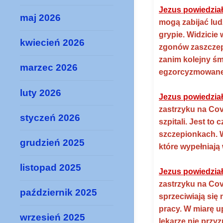
Jezus powiedział
maj 2026
mogą zabijać lud
grypie. Widzicie
kwiecień 2026
zgonów zaszczepi
zanim kolejny śm
marzec 2026
egzorcyzmowanej,
luty 2026
Jezus powiedział
zastrzyku na Cov
styczeń 2026
szpitali. Jest t
szczepionkach. 
grudzień 2025
które wypełniają
listopad 2025
Jezus powiedział
zastrzyku na Covi
październik 2025
sprzeciwiają się
pracy. W miarę u
wrzesień 2025
lekarze nie przy