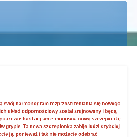
ją swój harmonogram rozprzestrzeniania się nowego
ż ich układ odpornościowy został zrujnowany i będą
wypuszczać bardziej śmiercionośną nową szczepionkę
 grypie. Ta nowa szczepionka zabije ludzi szybciej.
ćcie ją, ponieważ i tak nie możecie odebrać