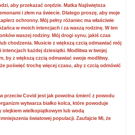
dzi, aby przekazać orędzie. Matka Najświętsza
 demonami i złem na świecie. Dlatego proszę, aby moje
kaplerz ochronny. Mój pełny różaniec ma właściwie
różańca w moich intencjach i za waszą rodzinę. W ten
nków waszej rodziny. Mój drogi synu, jakiś czas
lub chodzenia. Musicie z większą czcią odmawiać mój
intencjach każdej dziesiątki. Modlitwa w twojej
 tym, by z większą czcią odmawiać swoje modlitwy.
kże poświęć trochę więcej czasu, aby z czcią odmówić
ów przeciw Covid jest jak powolna śmierć z powodu
e organizm wytwarza białko kolca, które powoduje
ony olejkiem wielkopiątkowym lub wodą
mniejszenia światowej populacji. Zaufajcie Mi, że