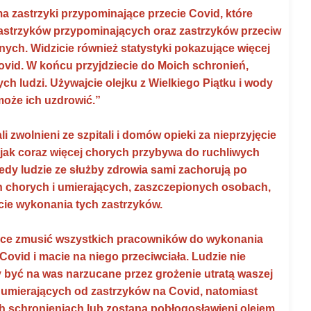
a zastrzyki przypominające przecie Covid, które
 zastrzyków przypominających oraz zastrzyków przeciw
ych. Widzicie również statystyki pokazujące więcej
vid. W końcu przyjdziecie do Moich schronień,
ch ludzi. Używajcie olejku z Wielkiego Piątku i wody
może ich uzdrowić.”
i zwolnieni ze szpitali i domów opieki za nieprzyjęcie
 jak coraz więcej chorych przybywa do ruchliwych
edy ludzie ze służby zdrowia sami zachorują po
 chorych i umierających, zaszczepionych osobach,
jcie wykonania tych zastrzyków.
 chce zmusić wszystkich pracowników do wykonania
 Covid i macie na niego przeciwciała. Ludzie nie
y być na was narzucane przez grożenie utratą waszej
 umierających od zastrzyków na Covid, natomiast
oich schronieniach lub zostaną pobłogosławieni olejem