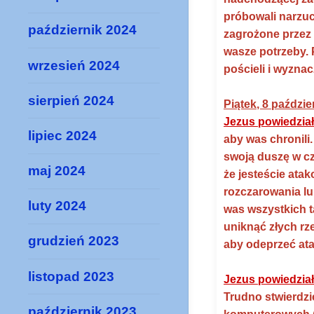
próbowali narzuc
październik 2024
zagrożone przez 
wasze potrzeby. 
wrzesień 2024
pościeli i wyzna
sierpień 2024
Piątek, 8 paździe
Jezus powiedział
lipiec 2024
aby was chronili
swoją duszę w cz
maj 2024
że jesteście ata
rozczarowania lu
luty 2024
was wszystkich t
uniknąć złych rze
grudzień 2023
aby odeprzeć at
listopad 2023
Jezus powiedzia
Trudno stwierdzi
październik 2023