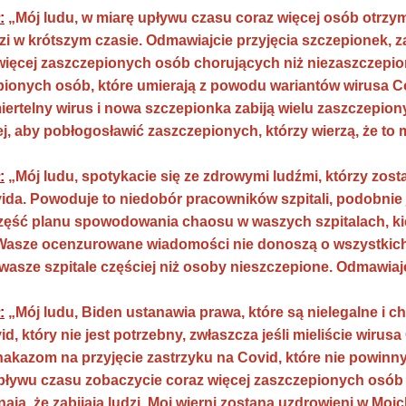
:
„Mój ludu, w miarę upływu czasu coraz więcej osób otrzym
zi w krótszym czasie. Odmawiajcie przyjęcia szczepionek,
 więcej zaszczepionych osób chorujących niż niezaszczepion
onych osób, które umierają z powodu wariantów wirusa Co
iertelny wirus i nowa szczepionka zabiją wielu zaszczepiony
 aby pobłogosławić zaszczepionych, którzy wierzą, że to 
:
„Mój ludu, spotykacie się ze zdrowymi ludźmi, którzy zostal
ida. Powoduje to niedobór pracowników szpitali, podobnie
o część planu spowodowania chaosu w waszych szpitalach, ki
Wasze ocenzurowane wiadomości nie donoszą o wszystkich
 wasze szpitale częściej niż osoby nieszczepione. Odmawia
:
„Mój ludu, Biden ustanawia prawa, które są nielegalne i
d, który nie jest potrzebny, zwłaszcza jeśli mieliście wirusa
 nakazom na przyjęcie zastrzyku na Covid, które nie powinn
pływu czasu zobaczycie coraz więcej zaszczepionych osób
znają, że zabijają ludzi. Moi wierni zostaną uzdrowieni w M