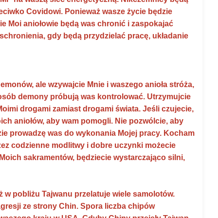
rzeciwko Covidowi. Ponieważ wasze życie będzie
e Moi aniołowie będą was chronić i zaspokajać
chronienia, gdy będą przydzielać pracę, układanie
emonów, ale wzywajcie Mnie i waszego anioła stróża,
sposób demony próbują was kontrolować. Utrzymujcie
oimi drogami zamiast drogami świata. Jeśli czujecie,
oich aniołów, aby wam pomogli. Nie pozwólcie, aby
gdzie prowadzę was do wykonania Mojej pracy. Kocham
rzez codzienne modlitwy i dobre uczynki możecie
z Moich sakramentów, będziecie wystarczająco silni,
ż w pobliżu Tajwanu przelatuje wiele samolotów.
resji ze strony Chin. Spora liczba chipów