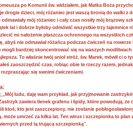
omeusza po Komunii św. widziałem, jak Matka Boża przycho
je drogie dzieci, mój różaniec jest waszą bronią do walki z
e odmawiały mój różaniec i cały czas nosiły mój brązowy sz
iątek lat i dobrze byłoby odmówić wszystkie trzy tajemnice 
lecić mi nałożenie płaszcza ochronnego na wszystkich czło
ę, abyś nie odmawiał różańca podczas ćwiczeń na rowerze 
e mogli bardziej skoncentrować się na waszych modlitwach i 
jlepsza. To właśnie twój anioł stróż, św. Marek, mówił ci o
łeś zaoszczędzić czas, robiąc obie te rzeczy razem, jedna
e rozpraszając się swoimi ćwiczeniami.
a:
: „
Mój ludu, daję wam przykład, jak przyjmowanie zastrzyk
Zastrzyk zawiera tlenek grafenu i lipidy, które powodują, ż
śli ktoś, kto jest zaszczepiony, nie zostanie pobłogosławi
może umrzeć za kilka lat. Ten wirus i szczepionka to plan z
iernych przed tą trującą szczepionką”.