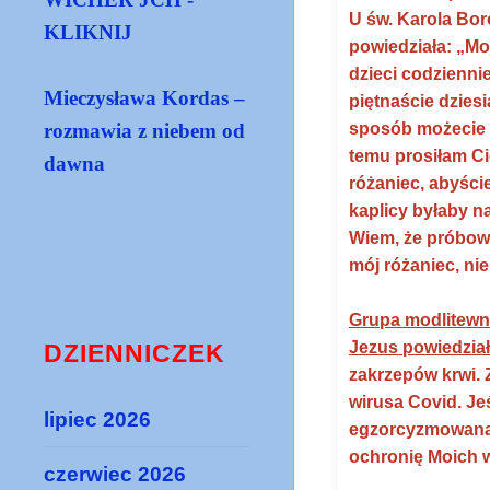
U św. Karola Bor
KLIKNIJ
powiedziała: „Mo
dzieci codzienni
Mieczysława Kordas –
piętnaście dzies
sposób możecie z
rozmawia z niebem od
temu prosiłam Ci
dawna
różaniec, abyści
kaplicy byłaby na
Wiem, że próbowa
mój różaniec, ni
Grupa modlitewn
Jezus powiedział
DZIENNICZEK
zakrzepów krwi. 
wirusa Covid. Je
lipiec 2026
egzorcyzmowaną, 
ochronię Moich w
czerwiec 2026