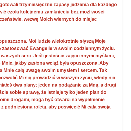
ygotowali trzymiesięczne zapasy jedzenia dla każdego
ić czoła kolejnemu zamknięciu bez możliwości
eczeństwie, wezwę Moich wiernych do miejsc
opuszczona. Moi ludzie wielokrotnie słyszą Moje
ecie zastosować Ewangelie w swoim codziennym życiu.
waszych serc. Jeśli jesteście zajęci innymi myślami,
de Mnie, jakby zasłona wciąż była opuszczona. Aby
na Mnie całą uwagę swoim umysłem i sercem. Tak
 pozwolić Mi się prowadzić w waszym życiu, wtedy nie
miałeś dwa plany: jeden na podążanie za Mną, a drugi
cie sobie sprawę, że istnieje tylko jeden plan do
 Moimi drogami, mogą być otwarci na wypełnienie
 z podniesioną roletą, aby poświęcić Mi całą swoją