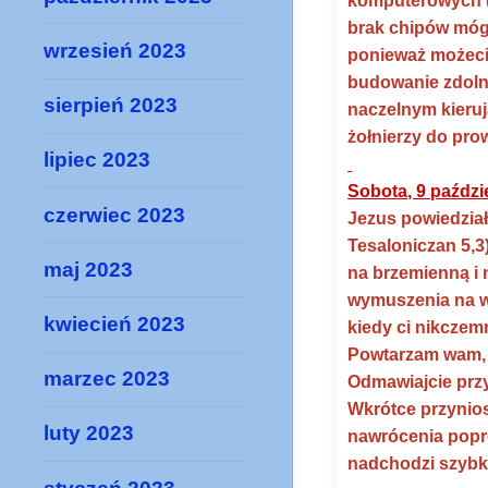
komputerowych (
brak chipów móg
wrzesień 2023
ponieważ możecie
budowanie zdolno
sierpień 2023
naczelnym kieruj
żołnierzy do pro
lipiec 2023
Sobota, 9 paździ
czerwiec 2023
Jezus powiedział:
Tesaloniczan 5,3
maj 2023
na brzemienną i 
wymuszenia na ws
kwiecień 2023
kiedy ci nikczem
Powtarzam wam, k
marzec 2023
Odmawiajcie przy
Wkrótce przynios
luty 2023
nawrócenia popro
nadchodzi szybko