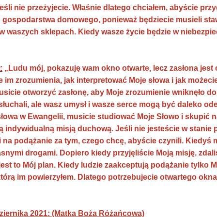
eśli nie przeżyjecie. Właśnie dlatego chciałem, abyście prz
 gospodarstwa domowego, ponieważ będziecie musieli staw
w waszych sklepach. Kiedy wasze życie będzie w niebezpi
:
„Ludu mój, pokazuję wam okno otwarte, lecz zasłona jest 
je im zrozumienia, jak interpretować Moje słowa i jak moż
usicie otworzyć zasłonę, aby Moje zrozumienie wniknęło do 
e słuchali, ale wasz umysł i wasze serce mogą być daleko o
łowa w Ewangelii, musicie studiować Moje Słowo i skupić 
ą indywidualną misją duchową. Jeśli nie jesteście w stanie
i na podążanie za tym, czego chcę, abyście czynili. Kiedyś 
nymi drogami. Dopiero kiedy przyjęliście Moją misję, zdaliś
jest to Mój plan. Kiedy ludzie zaakceptują podążanie tylko
którą im powierzyłem. Dlatego potrzebujecie otwartego okna
ziernika 2021: (Matka Boża Różańcowa)