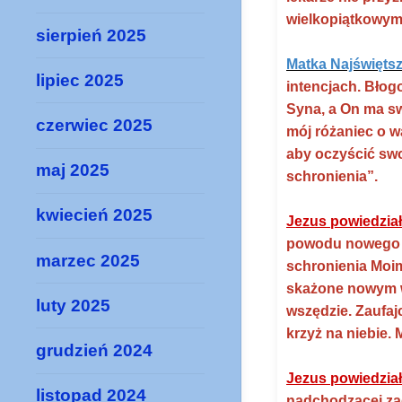
wielkopiątkowym
sierpień 2025
Matka Najświętsz
lipiec 2025
intencjach. Bło
Syna, a On ma s
czerwiec 2025
mój różaniec o w
aby oczyścić swo
maj 2025
schronienia”.
kwiecień 2025
Jezus powiedzia
powodu nowego w
marzec 2025
schronienia Moim
skażone nowym wi
luty 2025
wszędzie. Zaufaj
krzyż na niebie.
grudzień 2024
Jezus powiedział
listopad 2024
nadchodzącej zag