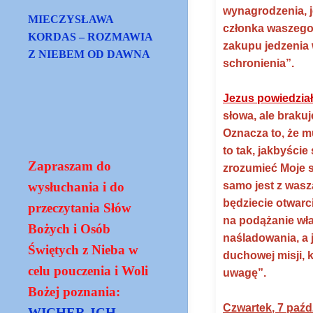
wynagrodzenia, j
MIECZYSŁAWA
członka waszego
KORDAS – ROZMAWIA
zakupu jedzenia 
Z NIEBEM OD DAWNA
schronienia”.
Jezus powiedział
słowa, ale braku
Oznacza to, że m
to tak, jakbyści
Zapraszam do
zrozumieć Moje s
samo jest z wasz
wysłuchania i do
będziecie otwarc
przeczytania Słów
na podążanie włas
Bożych i Osób
naśladowania, a 
Świętych z Nieba w
duchowej misji, 
celu pouczenia i Woli
uwagę”.
Bożej poznania:
Czwartek, 7 paźd
WICHER JCH -