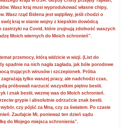
waszego kraju w USA. Gdyby Chiny przejęły Tajwan,
ów. Wasz kraj musi wyprodukować własne chipy,
. Wasz rząd Bidena jest wątpliwy, jeśli chodzi o
 swój kraj w stanie wojny z kiepskim dowódcą
 zastrzyki na Covid, które zrujnują zdolność waszych
wadzę Moich wiernych do Moich schronień”.
emat przemocy, którą widzicie w wizji. (List do
dy spadnie na nich nagła zagłada, jak bóle porodowe
pomocą trujących wirusów i szczepionek. Próba
zagrażają tylko waszej pracy, ale nadchodzi czas,
dą próbowali narzucić wszystkim piętno bestii.
yk i znak bestii, wezmę was do Moich schronień.
eciw grypie i absolutnie odrzućcie znak bestii.
 wybór, czy pójść za Mną, czy za światem. Po czasie
ień. Zaufajcie Mi, ponieważ ten dzień sądu
lkę do Mojego miejsca schronienia”.