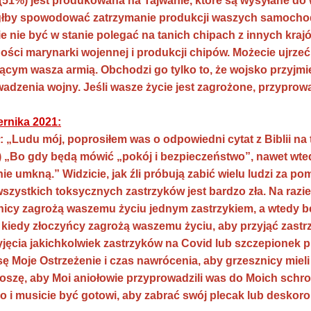
51%) jest produkowana na Tajwanie, które są wysyłane do 
łby spowodować zatrzymanie produkcji waszych samochod
 nie być w stanie polegać na tanich chipach z innych krajów
ści marynarki wojennej i produkcji chipów. Możecie ujrzeć
ącym wasza armią. Obchodzi go tylko to, że wojsko przyjmie
wadzenia wojny. Jeśli wasze życie jest zagrożone, przypro
ernika 2021:
 „Ludu mój, poprosiłem was o odpowiedni cytat z Biblii na t
) „Bo gdy będą mówić „pokój i bezpieczeństwo”, nawet wte
nie umkną.” Widzicie, jak źli próbują zabić wielu ludzi za 
zystkich toksycznych zastrzyków jest bardzo zła. Na razie 
nicy zagrożą waszemu życiu jednym zastrzykiem, a wtedy bę
iedy złoczyńcy zagrożą waszemu życiu, aby przyjąć zastrz
jęcia jakichkolwiek zastrzyków na Covid lub szczepionek prz
ę Moje Ostrzeżenie i czas nawrócenia, aby grzesznicy mieli
szę, aby Moi aniołowie przyprowadzili was do Moich schron
 i musicie być gotowi, aby zabrać swój plecak lub deskoro