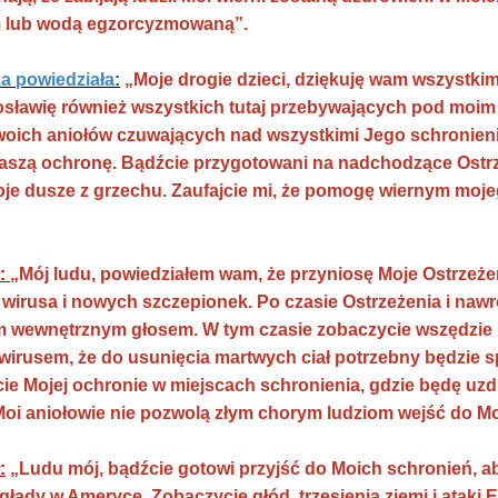
 lub wodą egzorcyzmowaną”.
a powiedziała
:
„Moje drogie dzieci, dziękuję wam wszystk
gosławię również wszystkich tutaj przebywających pod mo
woich aniołów czuwających nad wszystkimi Jego schronieni
aszą ochronę. Bądźcie przygotowani na nadchodzące Ostrze
je dusze z grzechu. Zaufajcie mi, że pomogę wiernym moje
ł:
„Mój ludu, powiedziałem wam, że przyniosę Moje Ostrzeże
irusa i nowych szczepionek. Po czasie Ostrzeżenia i nawr
 wewnętrznym głosem. W tym czasie zobaczycie wszędzie na
rusem, że do usunięcia martwych ciał potrzebny będzie sp
cie Mojej ochronie w miejscach schronienia, gdzie będę uzdr
 Moi aniołowie nie pozwolą złym chorym ludziom wejść do M
:
„Ludu mój, bądźcie gotowi przyjść do Moich schronień, ab
łady w Ameryce. Zobaczycie głód, trzęsienia ziemi i ataki