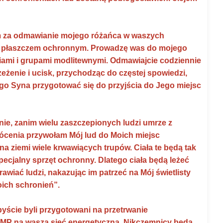
im za odmawianie mojego różańca w waszych
im płaszczem ochronnym. Prowadzę was do mojego
ami i grupami modlitewnymi. Odmawiajcie codziennie
żenie i ucisk, przychodząc do częstej spowiedzi,
go Syna przygotować się do przyjścia do Jego miejsc
nie, zanim wielu zaszczepionych ludzi umrze z
ócenia przywołam Mój lud do Moich miejsc
 ziemi wiele krwawiących trupów. Ciała te będą tak
ecjalny sprzęt ochronny. Dlatego ciała będą leżeć
awiać ludzi, nakazując im patrzeć na Mój świetlisty
oich schronień”.
yście byli przygotowani na przetrwanie
 EMP na waszą sieć energetyczną. Nikczemnicy będą