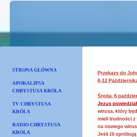
STRONA GŁÓWNA
Przekazy do Joh
6-12 Październik
APOKALIPSA
CHRYSTUSA KRÓLA
Środa, 6 paździe
Jezus powiedzia
TV CHRYSTUSA
wirusa, który bę
KRÓLA
mieli trudności 
RADIO CHRYSTUSA
na nowego wirusa
KRÓLA
Jeśli źli spróbuj