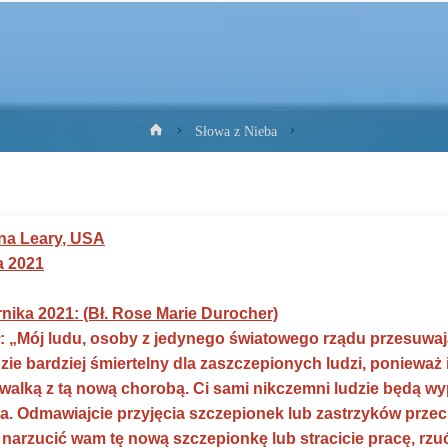
Strona
Słowa z Nieba
główna
na Leary, USA
a 2021
rnika 2021: (Bł. Rose Marie Durocher)
ł
: „Mój ludu, osoby z jedynego światowego rządu przesuwa
dzie bardziej śmiertelny dla zaszczepionych ludzi, poniewa
z walką z tą nową chorobą. Ci sami nikczemni ludzie będą 
. Odmawiajcie przyjęcia szczepionek lub zastrzyków przeciw
ą narzucić wam tę nową szczepionkę lub stracicie pracę, rzu