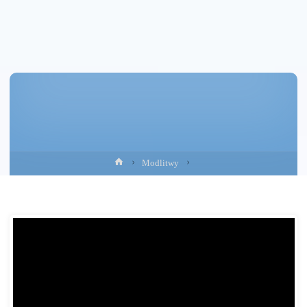
Strona
Modlitwy
główna