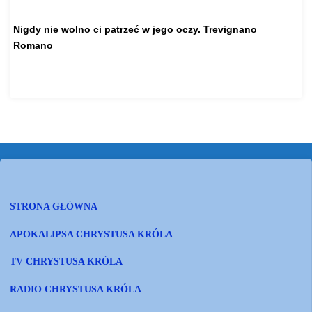
Nigdy nie wolno ci patrzeć w jego oczy.
Trevignano
Romano
https://www.youtube.com/watch?v=_oVGhWv1vxs
STRONA GŁÓWNA
APOKALIPSA CHRYSTUSA KRÓLA
TV CHRYSTUSA KRÓLA
RADIO CHRYSTUSA KRÓLA