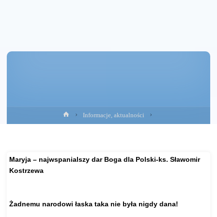
Strona
Informacje, aktualności
główna
Maryja – najwspanialszy dar Boga dla Polski-ks. Sławomir
Kostrzewa
https://www.youtube.com/watch?v=pLGfCJY6FgM
Żadnemu narodowi łaska taka nie była nigdy dana!
https://www.youtube.com/watch?v=WTx8SUJoANA