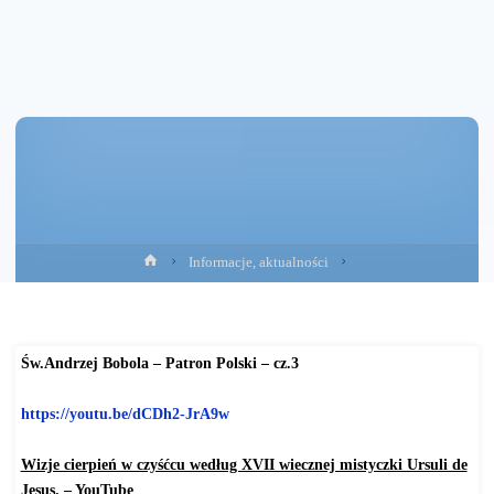
Strona
Informacje, aktualności
główna
Św.Andrzej Bobola – Patron Polski – cz.3
https://youtu.be/dCDh2-JrA9w
Wizje cierpień w czyśćcu według XVII wiecznej mistyczki Ursuli de
Jesus. – YouTub
e