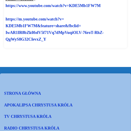
https://www.youtube.com/watch?
v=KDE5Mb1FW7M
https://m.youtube.com/watch?v=
KDE5Mb1FW7M&feature=share&
fbclid=
IwAR1IR8bZk0folV5f71Vq7dMpVuqi
OLV-76roT-RhZ-
QgWyS8G32CIevxZ_
Y
STRONA GŁÓWNA
APOKALIPSA CHRYSTUSA KRÓLA
TV CHRYSTUSA KRÓLA
RADIO CHRYSTUSA KRÓLA