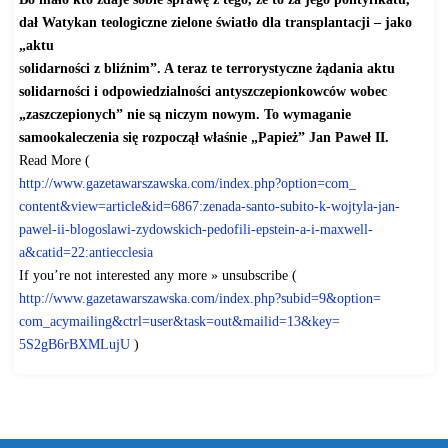
dał Watykan teologiczne zielone światło dla transplantacji – jako
„aktu
s
olidarności z bliźnim”. A teraz te terrorystyczne żądania aktu
solidarności i odpowiedzialności antyszczepionkowców wobec
„zaszczepionych” nie są niczym nowym. To wymaganie
samookaleczenia się rozpoczął właśnie „Papież” Jan Paweł II.
Read More (
http://www.gazetawarszawska.
com/index.php?option=com_
content&view=article&id=6867:
zenada-santo-subito-k-wojtyla-
jan-
pawel-ii-blogoslawi-
zydowskich-pedofili-epstein-a-
i-maxwell-
a&catid=22:
antiecclesia
If you’re not interested any more » unsubscribe (
http://www.gazetawarszawska.
com/index.php?subid=9&option=
com_acymailing&ctrl=user&task=
out&mailid=13&key=
5S2gB6rBXMLujU
)