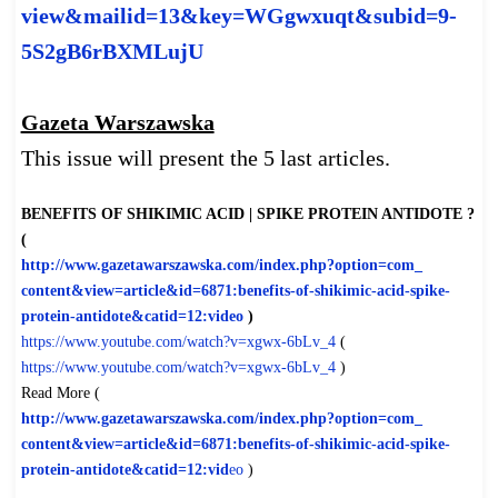
view&mailid=13&key=WGgwxuqt&
subid=9-
5S2gB6rBXMLujU
Gazeta Warszawska
This issue will present the 5 last articles.
BENEFITS OF SHIKIMIC ACID | SPIKE PROTEIN ANTIDOTE ?
(
http://www.gazetawarszawska.
com/index.php?option=com_
content&view=article&id=6871:
benefits-of-shikimic-acid-
spike-
protein-antidote&catid=
12:video
)
https://www.youtube.com/watch?
v=xgwx-6bLv_4
(
https://www.youtube.com/watch?
v=xgwx-6bLv_4
)
Read More (
http://www.gazetawarszawska.
com/index.php?option=com_
content&view=article&id=6871:
benefits-of-shikimic-acid-
spike-
protein-antidote&catid=
12:vid
eo
)