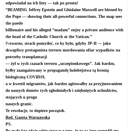
odpowiadał na ich listy — tak po prostu!
“BEAMING Jeffrey Epstein and Ghislaine Maxwell are blessed by
the Pope — showing their all-powerful connections. The snap sees
the paedo
billionaire and his alleged “madam” enjoy a private audience with
the head of the Catholic Church at the Vatican.”
Po
tworne, strach pomyśleć, co by było, gdyby JP-II — jako
skwapliwy protagonista terroru mordowania ofiar wypadków na
potrzeby transplantacji
— żył w tych czasach terroru „szczepionkowego”. Jak bardzo,
byłby zaangażowany w propagandę ludobójstwa tą bronią
biologiczną COVID19,
a w kwestii migrantów, jak bardzo agitowałby za przyjmowaniem
do naszych domów tych zgłodniałych i zziębniętych uchodźców,
stojących u progu
naszych granic.
Te rewelacje, to dopiero początek.
Red. Gazeta Warszawska
PS.
Bo mało kto zdaje sobie sprawę z tego, że to za jego pontyfikatu,