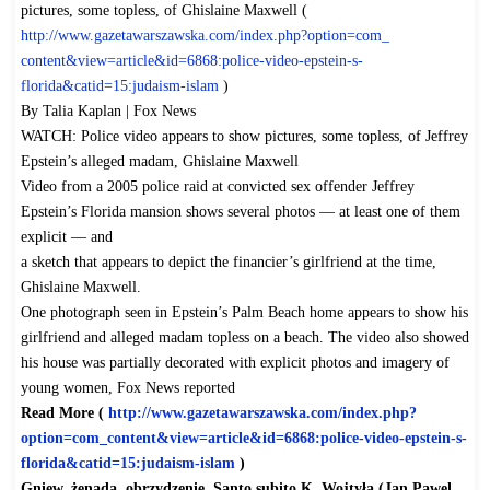
pictures, some topless, of Ghislaine Maxwell (
http://www.gazetawarszawska.
com/index.php?option=com_
content&view=article&id=6868:
police-video-epstein-s-
florida&catid=15:judaism-islam
)
By Talia Kaplan | Fox News
WATCH: Police video appears to show pictures, some topless, of Jeffrey
Epstein’s alleged madam, Ghislaine Maxwell
Video from a 2005 police raid at convicted sex offender Jeffrey
Epstein’s Florida mansion shows several photos — at least one of them
explicit — and
a sketch that appears to depict the financier’s girlfriend at the time,
Ghislaine Maxwell.
One photograph seen in Epstein’s Palm Beach home appears to show his
girlfriend and alleged madam topless on a beach. The video also showed
his house was partially decorated with explicit photos and imagery of
young women, Fox News reported
Read More (
http://www.gazetawarszawska.
com/index.php?
option=com_
content&view=article&id=6868:
police-video-epstein-s-
florida&catid=15:judaism-islam
)
Gniew, żenada, obrzydzenie. Santo subito K. Wojtyła (Jan Pawel