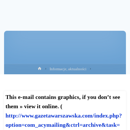
Strona
Informacje, aktualności
główna
This e-mail contains graphics, if you don’t see
them » view it online. (
http://www.gazetawarszawska.
com/index.php?
option=com_
acymailing&ctrl=archive&task=