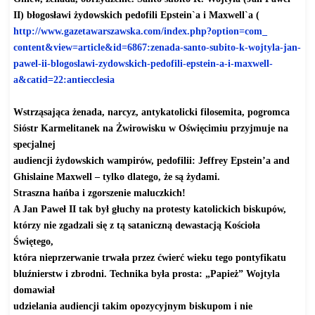
II) błogosławi żydowskich pedofili Epstein`a i Maxwell`a (
http://www.gazetawarszawska.
com/index.php?option=com_
content&view=article&id=6867:
zenada-santo-subito-k-wojtyla-
jan-
pawel-ii-blogoslawi-
zydowskich-pedofili-epstein-a-
i-maxwell-
a&catid=22:
antiecclesia
Wstrząsająca żenada, narcyz, antykatolicki filosemita, pogromca
Sióstr Karmelitanek na Żwirowisku w Oświęcimiu przyjmuje na
specjalnej
audiencji żydowskich wampirów, pedofilii: Jeffrey Epstein’a and
Ghislaine Maxwell – tylko dlatego, że są żydami.
Straszna hańba i zgorszenie maluczkich!
A Jan Paweł II tak był głuchy na protesty katolickich biskupów,
którzy nie zgadzali się z tą sataniczną dewastacją Kościoła
Świętego,
która nieprzerwanie trwała przez ćwierć wieku tego pontyfikatu
bluźnierstw i zbrodni. Technika była prosta: „Papież” Wojtyla
domawiał
udzielania audiencji takim opozycyjnym biskupom i nie