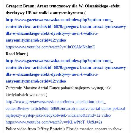
Grzegorz Braun: Areszt tymczasowy dla W. Olszańskiego -efekt
dyrektywy UE n/t walki z antysemityzmem (
http://www.gazetawarszawska.
com/index.php?option=com_
content&view=article&id=6870:
grzegorz-braun-areszt-
tymczasowy-
dla-w-olszanskiego-
efekt-dyrektywy-ue-n-t-walki-
z-
antysemityzmem&catid=12:
video
https://www.youtube.com/watch?
v=1hOXAMNpJmE
Read More (
http://www.gazetawarszawska.
com/index.php?option=com_
content&view=article&id=6870:
grzegorz-braun-areszt-
tymczasowy-
dla-w-olszanskiego-
efekt-dyrektywy-ue-n-t-walki-
z-
antysemityzmem&catid=12:
video
Zurcaroh: Massive Aerial Dance pokazał najlepszy występ, jaki
kiedykolwiek widziano (
http://www.gazetawarszawska.
com/index.php?option=com_
content&view=article&id=6869:
zurcaroh-massive-aerial-dance-
pokazal-
najlepszy-wystep-jaki-
kiedykolwiek-widziano&catid=
12:video
https://www.youtube.com/watch?
v=yKLwPfcT_Uc&t=2s
Police video from Jeffrey Epstein’s Florida mansion appears to show