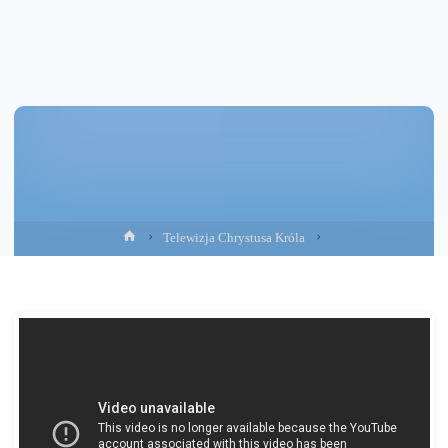
Strona
Telewizja Chrystusa Króla
główna