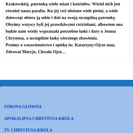
Krakowskiej, patronką wielu miast i kościołów. Wśród nich jest
również nasza parafia. Ku jej czci ułożono wiele pieśni, a wiele
dziewcząt obiera ją sobie i dziś na swoją szczególną patronkę.
Obyśmy wszyscy byli jej prawdziwymi czcicielami, albowiem ona
będzie nam wtedy wypraszała potrzebne łaski i dary u Jezusa
Chrystusa, a szczególnie łaskę wiecznego zbawienia.
Prośmy o wstawiennictwo i opiekę św. Katarzyny:Ojcze nasz,
Zdrowaś Maryjo, Chwała Ojcu…
STRONA GŁÓWNA
APOKALIPSA CHRYSTUSA KRÓLA
TV CHRYSTUSA KRÓLA