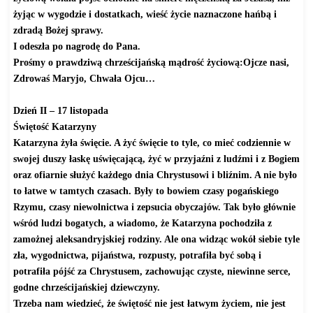
żyjąc w wygodzie i dostatkach, wieść życie naznaczone hańbą i
zdradą Bożej sprawy.
I odeszła po nagrodę do Pana.
Prośmy o prawdziwą chrześcijańską mądrość życiową:Ojcze nasi,
Zdrowaś Maryjo, Chwała Ojcu…
Dzień II – 17 listopada
Świętość Katarzyny
Katarzyna żyła święcie. A żyć święcie to tyle, co mieć codziennie w
swojej duszy łaskę uświęcającą, żyć w przyjaźni z ludźmi i z Bogiem
oraz ofiarnie służyć każdego dnia Chrystusowi i bliźnim. A nie było
to łatwe w tamtych czasach. Były to bowiem czasy pogańskiego
Rzymu, czasy niewolnictwa i zepsucia obyczajów. Tak było głównie
wśród ludzi bogatych, a wiadomo, że Katarzyna pochodziła z
zamożnej aleksandryjskiej rodziny. Ale ona widząc wokół siebie tyle
zła, wygodnictwa, pijaństwa, rozpusty, potrafiła być sobą i
potrafiła pójść za Chrystusem, zachowując czyste, niewinne serce,
godne chrześcijańskiej dziewczyny.
Trzeba nam wiedzieć, że świętość nie jest łatwym życiem, nie jest