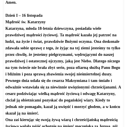
Amen.
Dzień I – 16 listopada
Mądrość św. Katarzyny
Katarzyna, młoda 18-letnia dziewczyna, posiadała wiele
prawdziwej mądrości życiowej. Ta mądrość kazała jej patrzeć na
ludzi, na życie i świat, prawdziwie Bożymi oczyma. Ona doskonale
zdawała sobie sprawę z tego, że żyjąc na tej ziemi jesteśmy tu tylko
przez chwilę, że jesteśmy pielgrzymami, wędrującymi do naszej
prawdziwej i ostatecznej ojczyzny, jaką jest Niebo. Dlatego niczego
na tym świecie nie brała zbyt serio, poza ofiarną służbą Panu Bogu
i bliźnim i poza sprawą zbawienia swojej nieśmiertelnej duszy.
Pewnego dnia udała się do cesarza Maksymiana i tam śmiało i
odważnie wstawiała się za niewinnie uwięzionymi chrześcijanami. A
cesarz podziwiając wielką mądrość życiową i odwagę Katarzyny,
chciał ją obietnicami pozyskać do pogańskiej wiary. Kiedy to
jednak nie pomagało, kazał ją uwięzić i morzyć głodem, a w końcu
skazał ją na śmierć.
Ona zaś kierując się swoją żywą wiarą i chrześcijańską mądrością
życiową wolała pójść ochotnie na śmierć męczeńską za Jezusa, niż