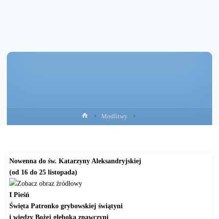
Strona
Modlitwy
główna
Nowenna do św. Katarzyny Aleksandryjskiej
(od 16 do 25 listopada)
I Pieśń
Święta Patronko grybowskiej świątyni
i wiedzy Bożej głęboka znawczyni