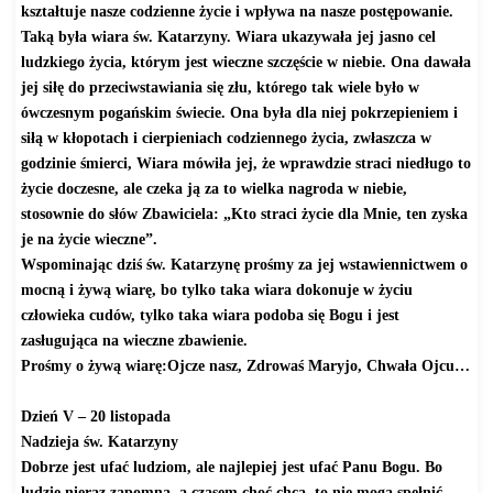
kształtuje nasze codzienne życie i wpływa na nasze postępowanie.
Taką była wiara św. Katarzyny. Wiara ukazywała jej jasno cel
ludzkiego życia, którym jest wieczne szczęście w niebie. Ona dawała
jej siłę do przeciwstawiania się złu, którego tak wiele było w
ówczesnym pogańskim świecie. Ona była dla niej pokrzepieniem i
siłą w kłopotach i cierpieniach codziennego życia, zwłaszcza w
godzinie śmierci, Wiara mówiła jej, że wprawdzie straci niedługo to
życie doczesne, ale czeka ją za to wielka nagroda w niebie,
stosownie do słów Zbawiciela: „Kto straci życie dla Mnie, ten zyska
je na życie wieczne”.
Wspominając dziś św. Katarzynę prośmy za jej wstawiennictwem o
mocną i żywą wiarę, bo tylko taka wiara dokonuje w życiu
człowieka cudów, tylko taka wiara podoba się Bogu i jest
zasługująca na wieczne zbawienie.
Prośmy o żywą wiarę:Ojcze nasz, Zdrowaś Maryjo, Chwała Ojcu…
Dzień V – 20 listopada
Nadzieja św. Katarzyny
Dobrze jest ufać ludziom, ale najlepiej jest ufać Panu Bogu. Bo
ludzie nieraz zapomną, a czasem choć chcą, to nie mogą spełnić