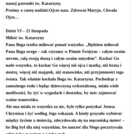
naszej patronki św. Katarzyny.
Prośmy o cnotę nadziei:Ojcze nasz. Zdrowaś Maryjo, Chwała
Ojcu…
Dzień VI – 21 listopada
Miłość św. Katarzyny
Pana Boga trzeba miłować ponad wszystko. „Będziesz miłował
Pana Boga swego – tak czytamy w Piśmie Świętym – całym swoim
sercem, całą swoją duszą i całym swoim umysłem”. Kochać Go
nade wszystko, to kochać Go więcej niż ojca i matkę, niż brata i
siostrę, więcej niż majątek, niż stanowisko, niż przyjemności tego
świata. Tak właśnie kochała Boga św. Katarzyna. Pochodząc z
zamożnego rodu i będąc dziewczyną wykształconą, miała wiele
możliwości, by żyć w wygodach i dostatku, by móc zajmować
ważne stanowiska.
Ale ona miała to wszystko za nic, byle tylko pozyskać Jezusa
Chrystusa i żyć według Jego wskazań. A kiedy przyszło wybierać
między życiem a śmiercią, zdecydowała się na męczeńską śmierć –
bo Bóg był dla niej wszystkim, bo umrzeć dla Niego poczytywała
sobie jako zwycięstwo i jako zysk.