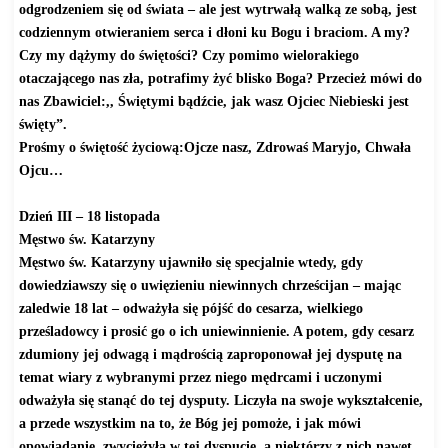
odgrodzeniem się od świata – ale jest wytrwałą walką ze sobą, jest
codziennym otwieraniem serca i dłoni ku Bogu i braciom. A my?
Czy my dążymy do świętości? Czy pomimo wielorakiego
otaczającego nas zła, potrafimy żyć blisko Boga? Przecież mówi do
nas Zbawiciel:,, Świętymi bądźcie, jak wasz Ojciec Niebieski jest
święty”.
Prośmy o świętość życiową:Ojcze nasz, Zdrowaś Maryjo, Chwała
Ojcu…
Dzień III – 18 listopada
Męstwo św. Katarzyny
Męstwo św. Katarzyny ujawniło się specjalnie wtedy, gdy
dowiedziawszy się o uwięzieniu niewinnych chrześcijan – mając
zaledwie 18 lat – odważyła się pójść do cesarza, wielkiego
prześladowcy i prosić go o ich uniewinnienie. A potem, gdy cesarz
zdumiony jej odwagą i mądrością zaproponował jej dysputę na
temat wiary z wybranymi przez niego mędrcami i uczonymi
odważyła się stanąć do tej dysputy. Liczyła na swoje wykształcenie,
a przede wszystkim na to, że Bóg jej pomoże, i jak mówi
opowiadanie, zwyciężyła w tej dyspucie, a niektórzy z nich nawet