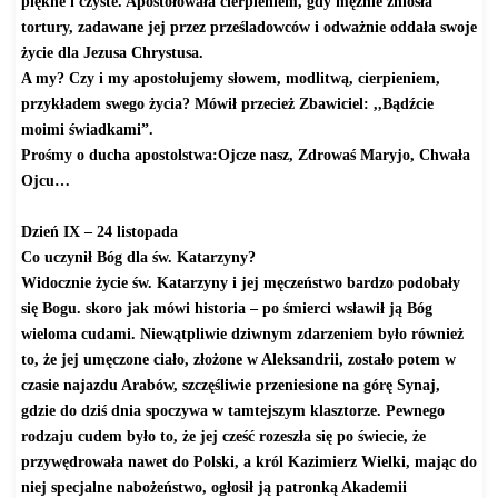
piękne i czyste. Apostołowała cierpieniem, gdy mężnie zniosła
tortury, zadawane jej przez prześladowców i odważnie oddała swoje
życie dla Jezusa Chrystusa.
A my? Czy i my apostołujemy słowem, modlitwą, cierpieniem,
przykładem swego życia? Mówił przecież Zbawiciel: ,,Bądźcie
moimi świadkami”.
Prośmy o ducha apostolstwa:Ojcze nasz, Zdrowaś Maryjo, Chwała
Ojcu…
Dzień IX – 24 listopada
Co uczynił Bóg dla św. Katarzyny?
Widocznie życie św. Katarzyny i jej męczeństwo bardzo podobały
się Bogu. skoro jak mówi historia – po śmierci wsławił ją Bóg
wieloma cudami. Niewątpliwie dziwnym zdarzeniem było również
to, że jej umęczone ciało, złożone w Aleksandrii, zostało potem w
czasie najazdu Arabów, szczęśliwie przeniesione na górę Synaj,
gdzie do dziś dnia spoczywa w tamtejszym klasztorze. Pewnego
rodzaju cudem było to, że jej cześć rozeszła się po świecie, że
przywędrowała nawet do Polski, a król Kazimierz Wielki, mając do
niej specjalne nabożeństwo, ogłosił ją patronką Akademii