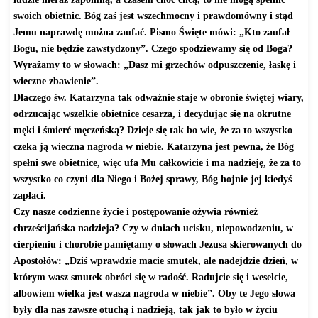
swoich obietnic. Bóg zaś jest wszechmocny i prawdomówny i stąd
Jemu naprawdę można zaufać. Pismo Święte mówi: „Kto zaufał
Bogu, nie będzie zawstydzony”. Czego spodziewamy się od Boga?
Wyrażamy to w słowach: „Dasz mi grzechów odpuszczenie, łaskę i
wieczne zbawienie”.
Dlaczego św. Katarzyna tak odważnie staje w obronie świętej wiary,
odrzucając wszelkie obietnice cesarza, i decydując się na okrutne
męki i śmierć męczeńską? Dzieje się tak bo wie, że za to wszystko
czeka ją wieczna nagroda w niebie. Katarzyna jest pewna, że Bóg
spełni swe obietnice, więc ufa Mu całkowicie i ma nadzieję, że za to
wszystko co czyni dla Niego i Bożej sprawy, Bóg hojnie jej kiedyś
zapłaci.
Czy nasze codzienne życie i postępowanie ożywia również
chrześcijańska nadzieja? Czy w dniach ucisku, niepowodzeniu, w
cierpieniu i chorobie pamiętamy o słowach Jezusa skierowanych do
Apostołów: „Dziś wprawdzie macie smutek, ale nadejdzie dzień, w
którym wasz smutek obróci się w radość. Radujcie się i weselcie,
albowiem wielka jest wasza nagroda w niebie”. Oby te Jego słowa
były dla nas zawsze otuchą i nadzieją, tak jak to było w życiu