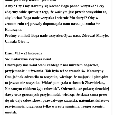
A my? Czy i my staramy się kochać Boga ponad wszystko? I czy
zdajemy sobie sprawę z tego, że ważnym jest przede wszystkim to,
aby kochać Boga nade wszystko i wiernie Mu służyć? Oby w
zrozumieniu tej prawdy dopomagała nam nasza patronka św.
Katarzyna.
Prośmy o miłość Boga nade wszystko:Ojcze nasz, Zdrowaś Maryjo,
Chwała Ojcu…
Dzień VII – 22 listopada
Św. Katarzyna zwycięża świat
Otaczający nas świat wabi każdego z nas mirażem bogactwa,
przyjemności i używania. Tak było też w czasach św. Katarzyny.
Ona jednak odrzuciła to wszystko, wiedząc, że majątek i pieniądze
to jeszcze nie wszystko. Widać pamiętała o słowach Zbawiciela:,,
Nie samym chlebem żyje człowiek”. Odrzuciła też pokusę ziemskiej
sławy oraz grzesznych przyjemności, wiedząc, że sława sama przez
się nie daje człowiekowi prawdziwego szczęścia, natomiast światowe
przyjemności przynoszą tylko wyrzuty sumienia, rozgoryczenie i
smutek.