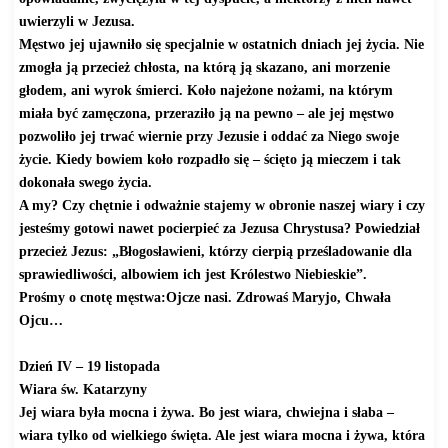
uwierzyli w Jezusa.
Męstwo jej ujawniło się specjalnie w ostatnich dniach jej życia. Nie
zmogła ją przecież chłosta, na którą ją skazano, ani morzenie
głodem, ani wyrok śmierci. Koło najeżone nożami, na którym
miała być zamęczona, przeraziło ją na pewno – ale jej męstwo
pozwoliło jej trwać wiernie przy Jezusie i oddać za Niego swoje
życie. Kiedy bowiem koło rozpadło się – ścięto ją mieczem i tak
dokonała swego życia.
A my? Czy chętnie i odważnie stajemy w obronie naszej wiary i czy
jesteśmy gotowi nawet pocierpieć za Jezusa Chrystusa? Powiedział
przecież Jezus: „Błogosławieni, którzy cierpią prześladowanie dla
sprawiedliwości, albowiem ich jest Królestwo Niebieskie”.
Prośmy o cnotę męstwa:Ojcze nasi. Zdrowaś Maryjo, Chwała
Ojcu…
Dzień IV – 19 listopada
Wiara św. Katarzyny
Jej wiara była mocna i żywa. Bo jest wiara, chwiejna i słaba –
wiara tylko od wielkiego święta. Ale jest wiara mocna i żywa, która