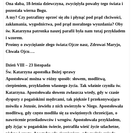
Ona słaba, 18-letnia dziewczyna, zwyciężyła powaby tego świata i
pozostała wierna Bogu.
A my? Czy potrafimy oprzeć się złu i płynąć pod prąd chciwości,
zakłamania, wygodnictwa, pod prąd moralnego wyuzdania? Oby
św. Katarzyna patronka naszej parafii była nam tutaj przykładem
i wzorem.
Prośmy o zwyciężanie złego świata:Ojcze nasz, Zdrowaś Maryjo,
Chwała Ojcu….
Dzień VIII – 23 listopada
Św. Katarzyna apostołka Bożej sprawy
Apostołować można w różny sposób: słowem, modlitwą,
cierpieniem, przykładem własnego życia. Tak właśnie czyniła św.
Katarzyna. Apostołowała słowem zwłaszcza wtedy, gdy w czasie
dysputy z pogańskimi mędrcami, tak pięknie I przekonywająco
mówiła o Jezusie, żewielu z nich uwierzyło w Niego. Apostołowała
modlitwą, gdy często modliła się za uwięzionych chrześcijan, o
nawrócenie prześladowców i wrogów. Apostołowała przykładem,
gdy żyjąc w pogańskim świecie, potrafiła wieść życie szlachetne,