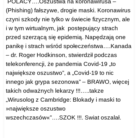
POLACY….Oszustwa na koronawirusa –
(Phishing) fałszywe, drogie maski. Koronawirus
czyni szkody nie tylko w świecie fizycznym, ale
i w tym wirtualnym, jak postępujący strach
przed szerzącą się epidemią. Napędzają one
panikę i strach wśród społeczeństwa….Kanada
– dr. Roger Hodkinson, stwierdził podczas
telekonferencji, że pandemia Covid-19 „to
największe oszustwo”, a „Covid-19 to nic
innego jak grypa sezonowa” – BRAWO, więcej
takich odważnych lekarzy !!!…..takze
„Wirusolog z Cambridge: Blokady i maski to
»największe oszustwo
wszechczasów«”….SZOK !!!. Swiat oszalał.