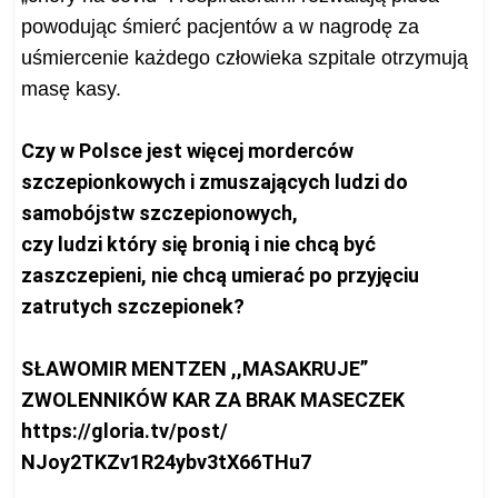
powodując śmierć pacjentów a w nagrodę za
uśmiercenie każdego człowieka szpitale otrzymują
masę kasy.
Czy w Polsce jest więcej morderców
szczepionkowych i zmuszających ludzi do
samobójstw szczepionowych,
czy ludzi który się bronią i nie chcą być
zaszczepieni, nie chcą umierać po przyjęciu
zatrutych szczepionek?
SŁAWOMIR MENTZEN ,,MASAKRUJE”
ZWOLENNIKÓW KAR ZA BRAK MASECZEK
https://gloria.tv/post/
NJoy2TKZv1R24ybv3tX66THu7