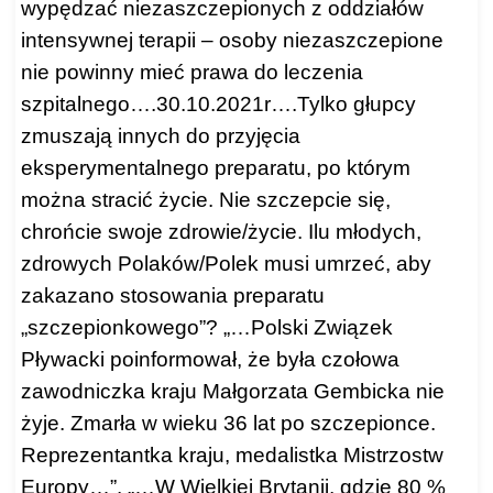
wypędzać niezaszczepionych z oddziałów
intensywnej terapii – osoby niezaszczepione
nie powinny mieć prawa do leczenia
szpitalnego….30.10.2021r….
Tylko głupcy
zmuszają innych do przyjęcia
eksperymentalnego preparatu, po którym
można stracić życie. Nie szczepcie się,
chrońcie swoje zdrowie/życie. Ilu młodych,
zdrowych Polaków/Polek musi umrzeć, aby
zakazano stosowania preparatu
„szczepionkowego”? „…Polski Związek
Pływacki poinformował, że była czołowa
zawodniczka kraju Małgorzata Gembicka nie
żyje. Zmarła w wieku 36 lat po szczepionce.
Reprezentantka kraju, medalistka Mistrzostw
Europy…”. „…W Wielkiej Brytanii, gdzie 80 %