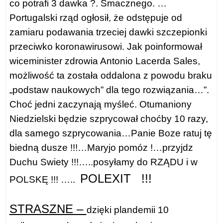
co potrafi 3 dawka ?. Smacznego. …
Portugalski rząd ogłosił, że odstępuje od
zamiaru podawania trzeciej dawki szczepionki
przeciwko koronawirusowi. Jak poinformował
wiceminister zdrowia Antonio Lacerda Sales,
możliwość ta została oddalona z powodu braku
„podstaw naukowych” dla tego rozwiązania…”.
Choć jedni zaczynają myśleć. Otumaniony
Niedzielski będzie szprycował choćby 10 razy,
dla samego szprycowania…Panie Boze ratuj tę
biedną dusze !!!…Maryjo pomóz !…przyjdz
Duchu Swiety !!!…..posyłamy do RZĄDU i w
POLEXIT !!!
POLSKĘ !!! …..
STRASZNE –
dzięki plandemii 10