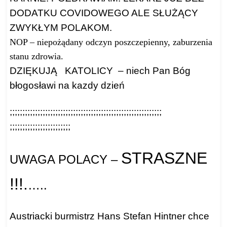
DODATKU COVIDOWEGO ALE SŁUŻĄCY
ZWYKŁYM POLAKOM.
NOP – niepożądany odczyn poszczepienny, zaburzenia
stanu zdrowia.
DZIĘKUJĄ KATOLICY – niech Pan Bóg
błogosławi na kazdy dzień
;;;;;;;;;;;;;;;;;;;;;;;;;;;;;;
;;;;;;;;;;;;;;;;;;;;;;;;;;;;;;
;;;;;;;;;;;;;;;;;;;;;;;;
STRASZNE
UWAGA POLACY –
!!!.
…..
Austriacki burmistrz Hans Stefan Hintner chce