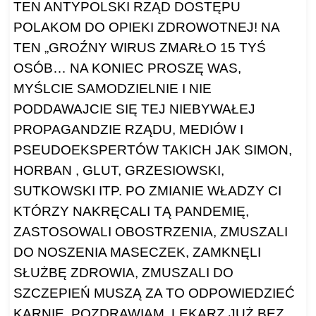
TEN ANTYPOLSKI RZĄD DOSTĘPU
POLAKOM DO OPIEKI ZDROWOTNEJ! NA
TEN „GROŹNY WIRUS ZMARŁO 15 TYŚ
OSÓB… NA KONIEC PROSZĘ WAS,
MYŚLCIE SAMODZIELNIE I NIE
PODDAWAJCIE SIĘ TEJ NIEBYWAŁEJ
PROPAGANDZIE RZĄDU, MEDIÓW I
PSEUDOEKSPERTÓW TAKICH JAK SIMON,
HORBAN , GLUT, GRZESIOWSKI,
SUTKOWSKI ITP. PO ZMIANIE WŁADZY CI
KTÓRZY NAKRĘCALI TĄ PANDEMIĘ,
ZASTOSOWALI OBOSTRZENIA, ZMUSZALI
DO NOSZENIA MASECZEK, ZAMKNĘLI
SŁUŻBĘ ZDROWIA, ZMUSZALI DO
SZCZEPIEŃ MUSZĄ ZA TO ODPOWIEDZIEĆ
KARNIE. POZDRAWIAM. LEKARZ JUŻ BEZ