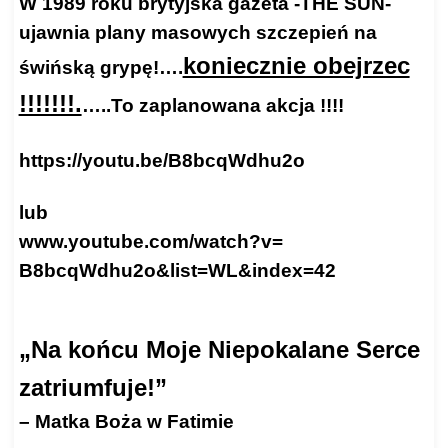
W 1989 roku brytyjska gazeta -THE SUN-
ujawnia plany masowych szczepień na
koniecznie obejrzec
świńską grypę!….
!!!!!!!.
…..To zaplanowana akcja !!!!
https://youtu.be/B8bcqWdhu2o
lub
www.youtube.com/watch?v=
B8bcqWdhu2o&list=WL&index=42
„Na końcu Moje Niepokalane Serce
zatriumfuje!”
– Matka Boża w Fatimie