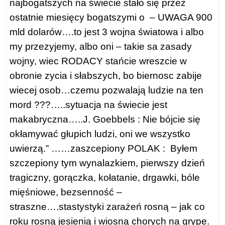
najbogatszych na świecie stało się przez
ostatnie miesięcy bogatszymi o – UWAGA 900
mld dolarów….to jest 3 wojna światowa i albo
my przezyjemy, albo oni – takie sa zasady
wojny, wiec RODACY stańcie wreszcie w
obronie zycia i słabszych, bo biernosc zabije
wiecej osob…czemu pozwalają ludzie na ten
mord ???…..sytuacja na świecie jest
makabryczna…..J. Goebbels : Nie bójcie się
okłamywać głupich ludzi, oni we wszystko
uwierzą.” ……zaszcepiony POLAK : Byłem
szczepiony tym wynalazkiem, pierwszy dzień
tragiczny, gorączka, kołatanie, drgawki, bóle
mięśniowe, bezsenność –
straszne….stastystyki zarażeń rosną – jak co
roku rosną jesienią i wiosną chorych na grype.