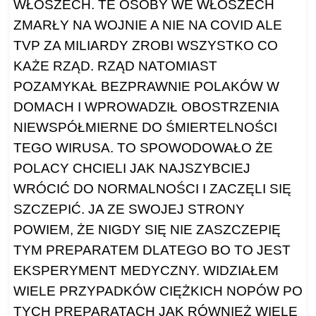
WŁOSZECH. TE OSOBY WE WŁOSZECH
ZMARŁY NA WOJNIE A NIE NA COVID ALE
TVP ZA MILIARDY ZROBI WSZYSTKO CO
KAŻE RZĄD. RZĄD NATOMIAST
POZAMYKAŁ BEZPRAWNIE POLAKÓW W
DOMACH I WPROWADZIŁ OBOSTRZENIA
NIEWSPÓŁMIERNE DO ŚMIERTELNOŚCI
TEGO WIRUSA. TO SPOWODOWAŁO ŻE
POLACY CHCIELI JAK NAJSZYBCIEJ
WRÓCIĆ DO NORMALNOŚCI I ZACZĘLI SIĘ
SZCZEPIĆ. JA ZE SWOJEJ STRONY
POWIEM, ŻE NIGDY SIĘ NIE ZASZCZEPIĘ
TYM PREPARATEM DLATEGO BO TO JEST
EKSPERYMENT MEDYCZNY. WIDZIAŁEM
WIELE PRZYPADKÓW CIĘŻKICH NOPÓW PO
TYCH PREPARATACH JAK RÓWNIEŻ WIELE