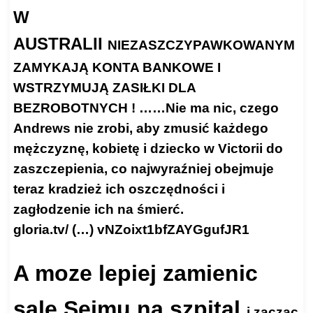
W
AUSTRALII
NIEZASZCZYPAWKOWANYM
ZAMYKAJĄ KONTA BANKOWE I
WSTRZYMUJĄ ZASIŁKI DLA
BEZROBOTNYCH ! ……Nie ma nic, czego
Andrews nie zrobi, aby zmusić każdego
mężczyznę, kobietę i dziecko w Victorii do
zaszczepienia, co najwyraźniej obejmuje
teraz kradzież ich oszczędności i
zagłodzenie ich na śmierć.
gloria.tv/
(…) vNZoixt1bfZAYGgufJR1
A moze lepiej zamienic
sale Sejmu na szpital
i zaczac