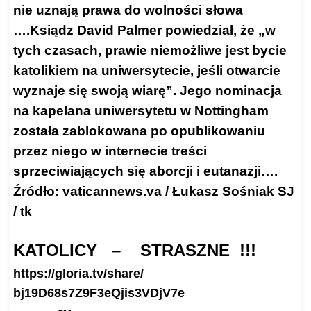
nie uznają prawa do wolności słowa
….Ksiądz David Palmer powiedział, że „w
tych czasach, prawie niemożliwe jest bycie
katolikiem na uniwersytecie, jeśli otwarcie
wyznaje się swoją wiarę”. Jego nominacja
na kapelana uniwersytetu w Nottingham
została zablokowana po opublikowaniu
przez niego w internecie treści
sprzeciwiających się aborcji i eutanazji….
Źródło:
vaticannews.va
/ Łukasz Sośniak SJ
/ tk
KATOLICY – STRASZNE !!!
https://gloria.tv/share/
bj19D68s7Z9F3eQjis3VDjV7e