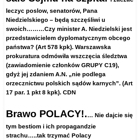
leczyc poslow, senatorów, Pana
Niedzielskiego – będą szczęśliwi u
swoich………Czy minister A. Niedzielski jest
przedstawicielem dyplomatycznym obcego
państwa? (Art 578 kpk). Warszawska
prokuratura odmówiła wszczęcia śledztwa
(zawiadomienie członków GRUPY C19),
gdyż jej zdaniem A.N. „nie podlega
orzecznictwu polskich sądów karnych”. (Art
17 par. 1 pkt 8 kpk). CDN
Brawo POLACY!.
… Nie dajcie się
tym bestiom i ich propagandzie
strachu…..tak trzymać Polacy