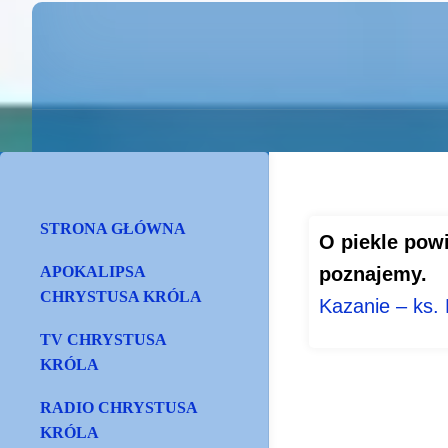
STRONA GŁÓWNA
O piekle pow
APOKALIPSA
poznajemy.
CHRYSTUSA KRÓLA
Kazanie – ks.
TV CHRYSTUSA
KRÓLA
RADIO CHRYSTUSA
KRÓLA