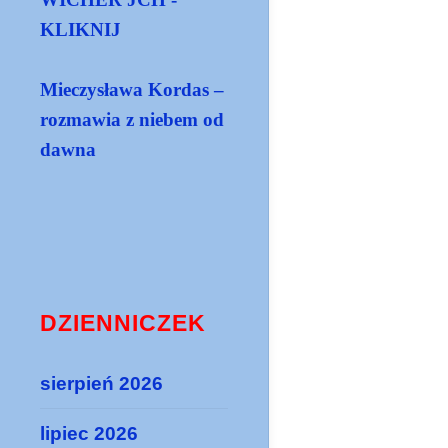
KLIKNIJ
Mieczysława Kordas –
rozmawia z niebem od
dawna
DZIENNICZEK
sierpień 2026
lipiec 2026