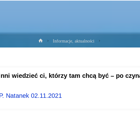
Strona
Informacje, aktualności
główna
inni wiedzieć ci, którzy tam chcą być – po c
 P. Natanek 02.11.2021