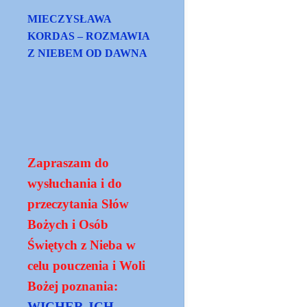
MIECZYSŁAWA
KORDAS – ROZMAWIA
Z NIEBEM OD DAWNA
Zapraszam do
wysłuchania i do
przeczytania Słów
Bożych i Osób
Świętych z Nieba w
celu pouczenia i Woli
Bożej poznania:
WICHER JCH -