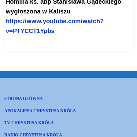
Homilia ks. abp Stanisława Gądeckiego
wygłoszona w Kaliszu
https://www.youtube.com/watch?
v=PTYCCT1Ypbs
STRONA GŁÓWNA
APOKALIPSA CHRYSTUSA KRÓLA
TV CHRYSTUSA KRÓLA
RADIO CHRYSTUSA KRÓLA