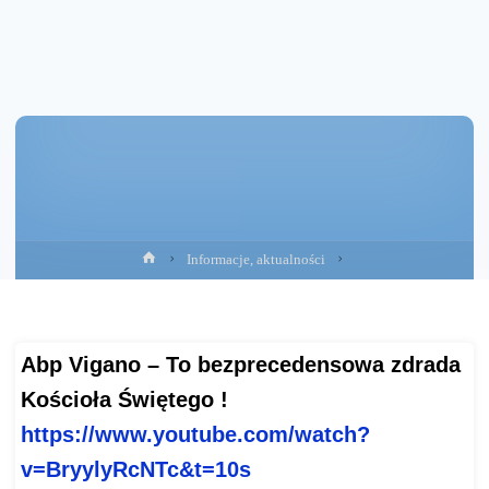
Strona
Informacje, aktualności
główna
Abp Vigano – To bezprecedensowa zdrada
Kościoła Świętego !
https://www.youtube.com/watch?
v=BryylyRcNTc&t=10s