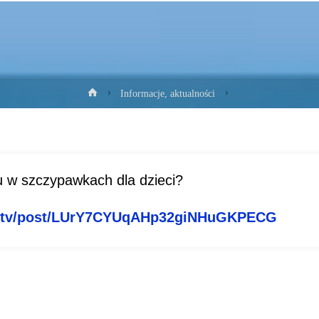
Strona
Informacje, aktualności
główna
u w szczypawkach dla dzieci?
.tv/post/
LUrY7CYUqAHp32giNHuGKPECG