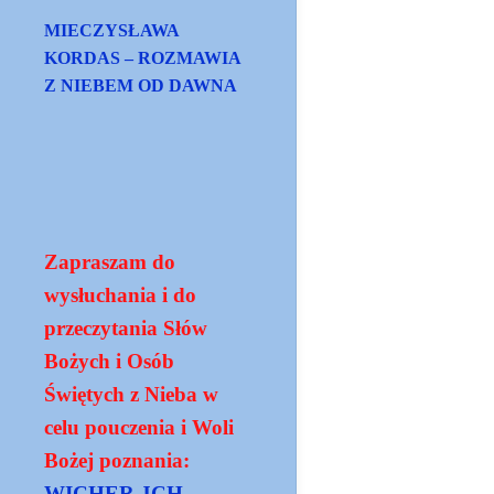
MIECZYSŁAWA
KORDAS – ROZMAWIA
Z NIEBEM OD DAWNA
Zapraszam do
wysłuchania i do
przeczytania Słów
Bożych i Osób
Świętych z Nieba w
celu pouczenia i Woli
Bożej poznania:
WICHER JCH -