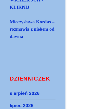
KLIKNIJ
Mieczysława Kordas –
rozmawia z niebem od
dawna
DZIENNICZEK
sierpień 2026
lipiec 2026