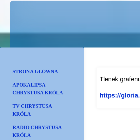
STRONA GŁÓWNA
Tlenek grafen
APOKALIPSA
CHRYSTUSA KRÓLA
https://gloria
TV CHRYSTUSA
KRÓLA
RADIO CHRYSTUSA
KRÓLA