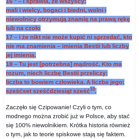
16
I sprawia, że wszyscy:
–
mali i wielcy,
bogaci i biedni,
wolni i
niewolnicy
otrzymują znamię na prawą rękę
lub na czoło
17
i że nikt nie może kupić ni sprzedać,
kto
–
nie ma znamienia –
imienia Bestii
lub liczby
jej imienia.
18
Tu jest [potrzebna] mądrość.
Kto ma
–
rozum, niech liczbę Bestii przeliczy:
liczba to bowiem człowieka.
A liczba jego:
10
sześćset sześćdziesiąt sześć
.
Zaczęło się
C
zipowanie! Czyli o tym, co
modnego można zrobić już w Polsce, aby stać
się 100% niewolnikiem. Krótka historia również
o tym, jak to teorie spiskowe stają się faktem.