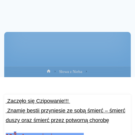
Strona
Słowa z Nieba
główna
Zaczęło się Czipowanie!!!
Znamię bestii przyniesie ze sobą śmierć – śmierć
duszy oraz śmierć przez potworną chorobę
9