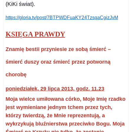
(KiKi świat).
https://gloria.tv/post/
7BTPWDFuaKY24TzsqaCgizJvM
KSIĘGA PRAWDY
Znamię bestii przyniesie ze sobą śmierć –
śmierć duszy oraz śmierć przez potworną
chorobę
poniedziałek, 29 lipca 2013, godz. 11.23
Moja wielce umiłowana córko, Moje Imię rzadko
jest wymieniane jednym tchem przez tych,
którzy twierdzą, że Mnie reprezentują, a
wykrzykują bluźnierstwa przeciwko Bogu.
Moja
Śmierć na Krzyżu nie tylko, że zostanie