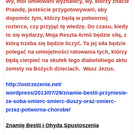
Wy, moi umiłowani wyznawcy, wy, którzy znacie
Prawdę, jesteście przygotowywani, aby
dopomóc tym, którzy będą w potwornej
rozterce, czy przyjąć tę wiedzę. Do czasu, kiedy
to się wydarzy, Moja Reszta Armii będzie siłą, z
którą trzeba się będzie liczyć.
Ta jej siła będzie
polegać na umiejętności ratowania tych, którzy
będą cierpieć na skutek tego diabelskiego aktu
zemsty na Bożych dzieciach.
Wasz Jezus
.
http://ostrzezenie.net/
wordpress/2013/07/29/znamie-
bestii-przyniesie-
ze-soba-
smierc-smierc-duszy-oraz-
smierc-
przez-potworna-chorobe/
Znamię Bestii i Ohyda Spustoszenia