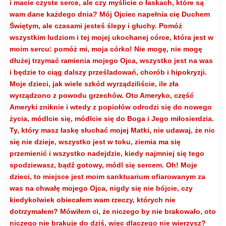
i macie czyste serce, ale czy myślicie o łaskach, które są
wam dane każdego dnia? Mój Ojciec napełnia cię Duchem
Świętym, ale czasami jesteś ślepy i głuchy. Pomóż
wszystkim ludziom i tej mojej ukochanej córce, która jest w
moim sercu: pomóż mi, moja córko! Nie mogę, nie mogę
dłużej trzymać ramienia mojego Ojca, wszystko jest na was
i będzie to ciąg dalszy prześladowań, chorób i hipokryzji.
Moje dzieci, jak wiele szkód wyrządziliście, ile zła
wyrządzono z powodu grzechów. Oto Ameryko, część
Ameryki zniknie i wtedy z popiołów odrodzi się do nowego
życia, módlcie się, módlcie się do Boga i Jego miłosierdzia.
Ty, który masz łaskę słuchać mojej Matki, nie udawaj, że nic
się nie dzieje, wszystko jest w toku, ziemia ma się
przemienić i wszystko nadejdzie, kiedy najmniej się tego
spodziewasz, bądź gotowy, módl się sercem. Oh! Moje
dzieci, to miejsce jest moim sanktuarium ofiarowanym za
was na chwałę mojego Ojca, nigdy się nie bójcie, czy
kiedykolwiek obiecałem wam rzeczy, których nie
dotrzymałem? Mówiłem ci, że niczego by nie brakowało, oto
niczego nie brakuje do dziś, więc dlaczego nie wierzysz?