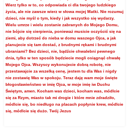
Wierz tylko w to, co odpowiada ci dla twojego ludzkiego
życia, ale nie zawsze wierz w słowa mojej Matki. Nie rozumuj
dzieci, nie myśl o tym, kiedy i jak wszystko się wydarzy.
Wielu umrze i wielu zostanie zabranych do Mojego Domu,
nie bójcie się cierpienia, ponieważ musicie oczyścić się na
ziemi, aby dotrzeć do nieba w domu waszego Ojca, a jak
planujecie się tam dostać, z brudnymi rękami i brudnymi
ubraniami? Bez dzieci, nie, bądźcie chwalebni pewnego
dnia, tylko w ten sposób będziecie mogli osiągnąć chwałę
Mojego Ojca. Wszyscy wykonujecie dobrą robotę, nie
przestawajcie za wszelką cenę, jestem tu dla Was i nigdy
nie zostawię Was w spokoju. Teraz daję wam moje święte
błogosławieństwo w imię Ojca, w moje imię iw Duchu
Świętym, amen. Kocham was dzieci, kocham was, módlcie
się za Rzym, miasto tak mi drogie i które mnie zdradziło,
módlcie się, bo niedługo na placach popłynie krew, módlcie
się, módlcie się dużo. Twój Jezus