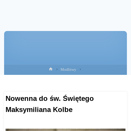
Strona
Modlitwy
główna
Nowenna do św. Świętego
Maksymiliana Kolbe
https://adonai.pl/modlitwy/?id=339