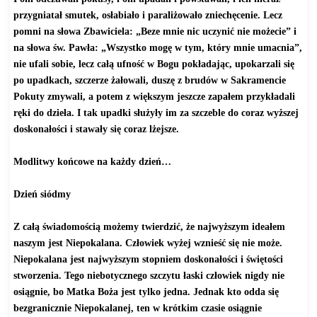
przygniatał smutek, osłabiało i paraliżowało zniechęcenie. Lecz
pomni na słowa Zbawiciela: „Beze mnie nic uczynić nie możecie” i
na słowa św. Pawła: „Wszystko mogę w tym, który mnie umacnia”,
nie ufali sobie, lecz całą ufność w Bogu pokładając, upokarzali się
po upadkach, szczerze żałowali, duszę z brudów w Sakramencie
Pokuty zmywali, a potem z większym jeszcze zapałem przykładali
ręki do dzieła. I tak upadki służyły im za szczeble do coraz wyższej
doskonałości i stawały się coraz lżejsze.
Modlitwy końcowe na każdy dzień…
Dzień siódmy
Z całą świadomością możemy twierdzić, że najwyższym ideałem
naszym jest Niepokalana. Człowiek wyżej wznieść się nie może.
Niepokalana jest najwyższym stopniem doskonałości i świętości
stworzenia. Tego niebotycznego szczytu łaski człowiek nigdy nie
osiągnie, bo Matka Boża jest tylko jedna. Jednak kto odda się
bezgranicznie Niepokalanej, ten w krótkim czasie osiągnie