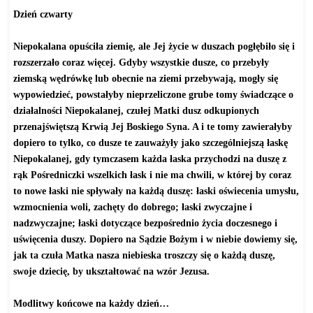
Dzień czwarty
Niepokalana opuściła ziemię, ale Jej życie w duszach pogłębiło się i
rozszerzało coraz więcej. Gdyby wszystkie dusze, co przebyły
ziemską wędrówkę lub obecnie na ziemi przebywają, mogły się
wypowiedzieć, powstałyby nieprzeliczone grube tomy świadczące o
działalności Niepokalanej, czułej Matki dusz odkupionych
przenajświętszą Krwią Jej Boskiego Syna. A i te tomy zawierałyby
dopiero to tylko, co dusze te zauważyły jako szczególniejszą łaskę
Niepokalanej, gdy tymczasem każda łaska przychodzi na duszę z
rąk Pośredniczki wszelkich łask i nie ma chwili, w której by coraz
to nowe łaski nie spływały na każdą duszę: łaski oświecenia umysłu,
wzmocnienia woli, zachęty do dobrego; łaski zwyczajne i
nadzwyczajne; łaski dotyczące bezpośrednio życia doczesnego i
uświęcenia duszy. Dopiero na Sądzie Bożym i w niebie dowiemy się,
jak ta czuła Matka nasza niebieska troszczy się o każdą duszę,
swoje dziecię, by ukształtować na wzór Jezusa.
Modlitwy końcowe na każdy dzień…