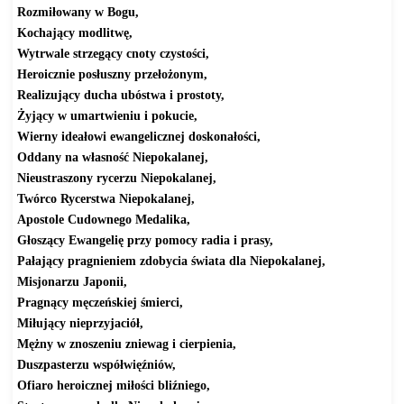
Rozmiłowany w Bogu,
Kochający modlitwę,
Wytrwale strzegący cnoty czystości,
Heroicznie posłuszny przełożonym,
Realizujący ducha ubóstwa i prostoty,
Żyjący w umartwieniu i pokucie,
Wierny ideałowi ewangelicznej doskonałości,
Oddany na własność Niepokalanej,
Nieustraszony rycerzu Niepokalanej,
Twórco Rycerstwa Niepokalanej,
Apostole Cudownego Medalika,
Głoszący Ewangelię przy pomocy radia i prasy,
Pałający pragnieniem zdobycia świata dla Niepokalanej,
Misjonarzu Japonii,
Pragnący męczeńskiej śmierci,
Miłujący nieprzyjaciół,
Mężny w znoszeniu zniewag i cierpienia,
Duszpasterzu współwięźniów,
Ofiaro heroicznej miłości bliźniego,