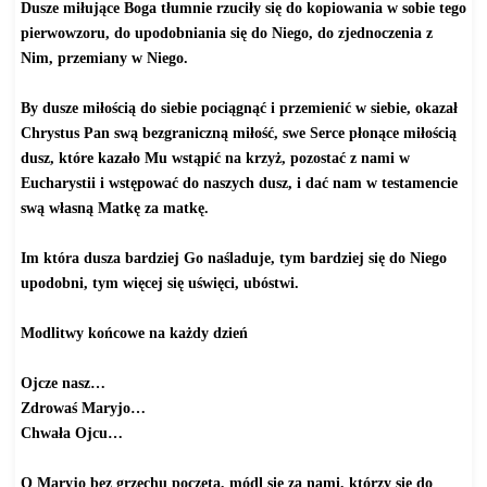
Dusze miłujące Boga tłumnie rzuciły się do kopiowania w sobie tego
pierwowzoru, do upodobniania się do Niego, do zjednoczenia z
Nim, przemiany w Niego.
By dusze miłością do siebie pociągnąć i przemienić w siebie, okazał
Chrystus Pan swą bezgraniczną miłość, swe Serce płonące miłością
dusz, które kazało Mu wstąpić na krzyż, pozostać z nami w
Eucharystii i wstępować do naszych dusz, i dać nam w testamencie
swą własną Matkę za matkę.
Im która dusza bardziej Go naśladuje, tym bardziej się do Niego
upodobni, tym więcej się uświęci, ubóstwi.
Modlitwy końcowe na każdy dzień
Ojcze nasz…
Zdrowaś Maryjo…
Chwała Ojcu…
O Maryjo bez grzechu poczęta, módl się za nami, którzy się do