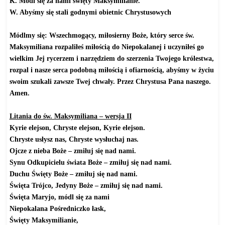
K. Módl się za nami święty Maksymilianie.
W. Abyśmy się stali godnymi obietnic Chrystusowych
Módlmy się: Wszechmogący, miłosierny Boże, który serce św.
Maksymiliana rozpaliłeś miłością do Niepokalanej i uczyniłeś go
wielkim Jej rycerzem i narzędziem do szerzenia Twojego królestwa,
rozpal i nasze serca podobną miłością i ofiarnością, abyśmy w życiu
swoim szukali zawsze Twej chwały. Przez Chrystusa Pana naszego.
Amen.
Litania do św. Maksymiliana – wersja II
Kyrie elejson, Chryste elejson, Kyrie elejson.
Chryste usłysz nas, Chryste wysłuchaj nas.
Ojcze z nieba Boże – zmiłuj się nad nami.
Synu Odkupicielu świata Boże – zmiłuj się nad nami.
Duchu Święty Boże – zmiłuj się nad nami.
Święta Trójco, Jedyny Boże – zmiłuj się nad nami.
Święta Maryjo, módl się za nami
Niepokalana Pośredniczko łask,
Święty Maksymilianie,