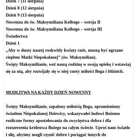
Dzień 7 (11 sierpnia)
Dzień 8 (12 sierpnia)
Dzień 9 (13 sierpnia)
Nowenna do św. Maksymiliana Kolbego – wersja II
Nowenna do św. Maksymiliana Kolbego – wersja III
Świadectwa
Dzień 1
„Aby w duszy naszej rozkwitły kwiaty cnót, muszą być ogrzane
ciepłem Matki Niepokalanej” (św. Maksymilian).
Święty Maksymilianie, weź naszą rodzinę w swoją opiekę i wstawiaj
się za nią, aby rozwijały się w niej cnoty miłości Boga i bliźnich.
MODLITWA NA KAŻDY DZIEŃ NOWENNY
Święty Maksymilianie, zapalony miłością Boga, opromieniony
światłem Niepokalanej Dziewicy, wskazywałeś ludowi Bożemu
rozliczne formy apostołowania do zwycięstwa dobra i dla
rozszerzenia królestwa Bożego na całym świecie. Uproś nam światło
i siłę, abyśmy mogli czynić dobro i pociągać innych do