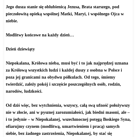
Jego dusza stanie się oblubienicą Jezusa, Brata starszego, pod
pieczołowitą opieką wspólnej Matki, Maryi, i wspólnego Ojca w
niebie.
Modlitwy końcowe na każdy dzień…
Dzień dziewiąty
Niepokalana, Królowa nieba, musi być i to jak najprędzej uznana
za Królową wszystkich ludzi i każdej duszy z osobna w Polsce i
poza jej granicami na obydwu półkulach. Od tego, śmiemy
twierdzić, zależy pokój i szczęście poszczególnych osób, rodzin,
narodów, ludzkości.
Od dziś więc, bez wytchnienia, wszyscy, całą swą ufność położywszy
nie w złocie, ani w pysznej zarozumiałości, jak biedni masoni, ale –
i to jedynie – w Niepokalanej, wszechmocnej potęgą Boskiego Syna,
ofiarujmy czynem (modlitwą, umartwieniem i pracą) samych
siebie, bez żadnego zastrzeżenia, Niepokalanej, by stać się