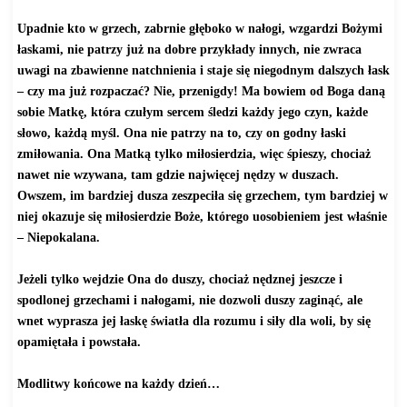
Upadnie kto w grzech, zabrnie głęboko w nałogi, wzgardzi Bożymi
łaskami, nie patrzy już na dobre przykłady innych, nie zwraca
uwagi na zbawienne natchnienia i staje się niegodnym dalszych łask
– czy ma już rozpaczać? Nie, przenigdy! Ma bowiem od Boga daną
sobie Matkę, która czułym sercem śledzi każdy jego czyn, każde
słowo, każdą myśl. Ona nie patrzy na to, czy on godny łaski
zmiłowania. Ona Matką tylko miłosierdzia, więc śpieszy, chociaż
nawet nie wzywana, tam gdzie najwięcej nędzy w duszach.
Owszem, im bardziej dusza zeszpeciła się grzechem, tym bardziej w
niej okazuje się miłosierdzie Boże, którego uosobieniem jest właśnie
– Niepokalana.
Jeżeli tylko wejdzie Ona do duszy, chociaż nędznej jeszcze i
spodlonej grzechami i nałogami, nie dozwoli duszy zaginąć, ale
wnet wyprasza jej łaskę światła dla rozumu i siły dla woli, by się
opamiętała i powstała.
Modlitwy końcowe na każdy dzień…