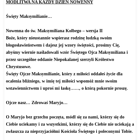
MODLITWA NA KAŻDY DZIEŃ NOWENNY
Święty Maksymilianie…
Nowenna do św. Maksymiliana Kolbego – wersja II
Boże, który nieustannie wspierasz rodzinę ludzką swoim
błogosławieństwem i dajesz jej wzory świętości, prosimy Cię,
abyśmy wiernie naśladowali wzór Świętego Ojca Maksymiliana i
przez szczególne oddanie Niepokalanej szerzyli Królestwo
Chrystusowe.
Święty Ojcze Maksymilianie, który z miłości oddałeś życie dla
ocalenia bliźniego, w imię tej miłości wspomóż mnie swoim
wstawiennictwem i uproś mi łaskę……, o którą pokornie proszę.
Ojcze nasz… Zdrowaś Maryjo…
O Maryjo bez grzechu poczęta, módl się za nami, którzy się do
Ciebie uciekamy i za wszystkimi, którzy się do Ciebie nie uciekają a
zwłaszcza za nieprzyjaciółmi Kościoła Świętego i poleconymi Tobie.