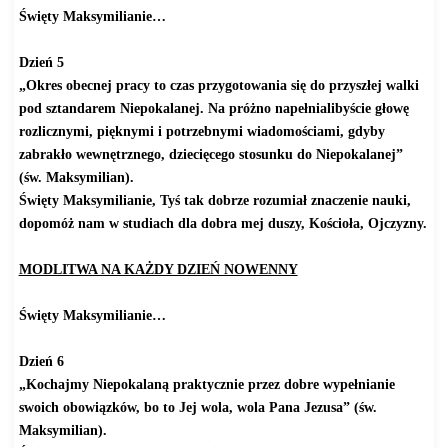
Święty Maksymilianie…
Dzień 5
„Okres obecnej pracy to czas przygotowania się do przyszłej walki
pod sztandarem Niepokalanej. Na próżno napełnialibyście głowę
rozlicznymi, pięknymi i potrzebnymi wiadomościami, gdyby
zabrakło wewnętrznego, dziecięcego stosunku do Niepokalanej”
(św. Maksymilian).
Święty Maksymilianie, Tyś tak dobrze rozumiał znaczenie nauki,
dopomóż nam w studiach dla dobra mej duszy, Kościoła, Ojczyzny.
MODLITWA NA KAŻDY DZIEŃ NOWENNY
Święty Maksymilianie…
Dzień 6
„Kochajmy Niepokalaną praktycznie przez dobre wypełnianie
swoich obowiązków, bo to Jej wola, wola Pana Jezusa” (św.
Maksymilian).