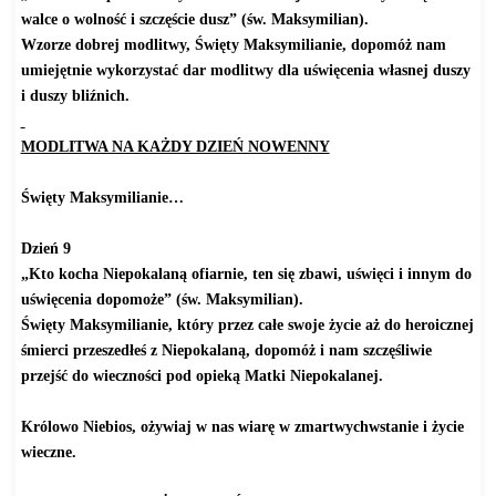
walce o wolność i szczęście dusz” (św. Maksymilian).
Wzorze dobrej modlitwy, Święty Maksymilianie, dopomóż nam
umiejętnie wykorzystać dar modlitwy dla uświęcenia własnej duszy
i duszy bliźnich.
MODLITWA NA KAŻDY DZIEŃ NOWENNY
Święty Maksymilianie…
Dzień 9
„Kto kocha Niepokalaną ofiarnie, ten się zbawi, uświęci i innym do
uświęcenia dopomoże” (św. Maksymilian).
Święty Maksymilianie, który przez całe swoje życie aż do heroicznej
śmierci przeszedłeś z Niepokalaną, dopomóż i nam szczęśliwie
przejść do wieczności pod opieką Matki Niepokalanej.
Królowo Niebios, ożywiaj w nas wiarę w zmartwychwstanie i życie
wieczne.