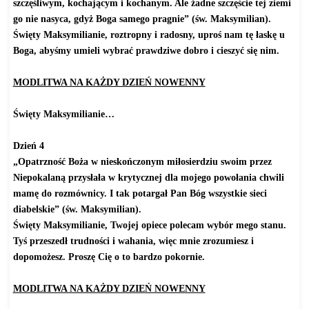
szczęśliwym, kochającym i kochanym. Ale żadne szczęście tej ziemi
go nie nasyca, gdyż Boga samego pragnie” (św. Maksymilian).
Święty Maksymilianie, roztropny i radosny, uproś nam tę łaskę u
Boga, abyśmy umieli wybrać prawdziwe dobro i cieszyć się nim.
MODLITWA NA KAŻDY DZIEŃ NOWENNY
Święty Maksymilianie…
Dzień 4
„Opatrzność Boża w nieskończonym miłosierdziu swoim przez
Niepokalaną przysłała w krytycznej dla mojego powołania chwili
mamę do rozmównicy. I tak potargał Pan Bóg wszystkie sieci
diabelskie” (św. Maksymilian).
Święty Maksymilianie, Twojej opiece polecam wybór mego stanu.
Tyś przeszedł trudności i wahania, więc mnie zrozumiesz i
dopomożesz. Proszę Cię o to bardzo pokornie.
MODLITWA NA KAŻDY DZIEŃ NOWENNY