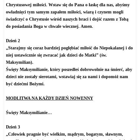
Chrystusowej miłości. Wstaw się do Pana o łaskę dla nas, abyśmy
owładnięci tym samym zapałem miłości, wiarą i czynem mogli
świadczyć o Chrystusie wśród naszych braci i dojść razem z Tobą
do posiadania Boga w chwale wiecznej. Amen.
Dzień 2
„Starajmy się coraz bardziej pogłębiać miłość do Niepokalanej i do
niej ustawicznie się zwracać jak dzieci do Matki” (św.
Maksymilian).
Święty Maksymilianie, który poszedłeś dobrowolnie na śmierć, aby
dzieci nie zostały sierotami, wstawiaj się za nami i dopomóż nam
być dziećmi Bożymi.
MODLITWA NA KAŻDY DZIEŃ NOWENNY
Święty Maksymilianie…
Dzień 3
„Człowiek pragnie być wielkim, mądrym, bogatym, sławnym,