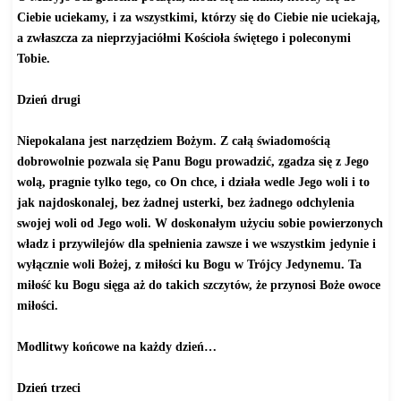
Ciebie uciekamy, i za wszystkimi, którzy się do Ciebie nie uciekają,
a zwłaszcza za nieprzyjaciółmi Kościoła świętego i poleconymi
Tobie.
Dzień drugi
Niepokalana jest narzędziem Bożym. Z całą świadomością
dobrowolnie pozwala się Panu Bogu prowadzić, zgadza się z Jego
wolą, pragnie tylko tego, co On chce, i działa wedle Jego woli i to
jak najdoskonalej, bez żadnej usterki, bez żadnego odchylenia
swojej woli od Jego woli. W doskonałym użyciu sobie powierzonych
władz i przywilejów dla spełnienia zawsze i we wszystkim jedynie i
wyłącznie woli Bożej, z miłości ku Bogu w Trójcy Jedynemu. Ta
miłość ku Bogu sięga aż do takich szczytów, że przynosi Boże owoce
miłości.
Modlitwy końcowe na każdy dzień…
Dzień trzeci