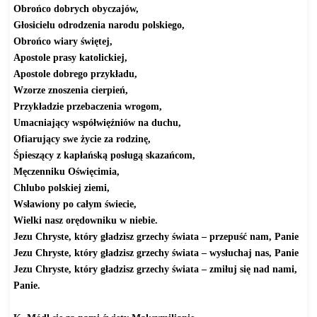
Obrońco dobrych obyczajów,
Głosicielu odrodzenia narodu polskiego,
Obrońco wiary świętej,
Apostole prasy katolickiej,
Apostole dobrego przykładu,
Wzorze znoszenia cierpień,
Przykładzie przebaczenia wrogom,
Umacniający współwięźniów na duchu,
Ofiarujący swe życie za rodzinę,
Śpieszący z kapłańską posługą skazańcom,
Męczenniku Oświęcimia,
Chlubo polskiej ziemi,
Wsławiony po całym świecie,
Wielki nasz orędowniku w niebie.
Jezu Chryste
, który gładzisz grzechy świata – przepuść nam, Panie
Jezu Chryste
, który gładzisz grzechy świata – wysłuchaj nas, Panie
Jezu Chryste
, który gładzisz grzechy świata – zmiłuj się nad nami,
Panie.