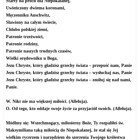
Starty na proch dla Niepokalanej,
Uwieńczony dwiema koronami,
Męczenniku Auschwitz,
Sławiony na całym świecie,
Chlubo polskiej ziemi,
Patronie trzeźwości,
Patronie rodziny,
Patronie naszych trudnych czasów,
Wielki orędowniku u Boga,
Jezu Chryste
, który gładzisz grzechy świata – przepuść nam, Panie
Jezu Chryste
, który gładzisz grzechy świata – wysłuchaj nas, Panie
Jezu Chryste
, który gładzisz grzechy świata – zmiłuj się nad nami,
Panie.
W. Nikt nie ma większej miłości. (Alleluja).
O. Od tego, kto oddaje swoje życie za przyjaciół swoich. (Alleluja).
Módlmy się: Wszechmogący, miłosierny Boże, Ty rozpaliłeś św.
Maksymiliana taką miłością do Niepokalanej, że stał się Jej
wielkim rycerzem i narzędziem do szerzenia Twojego królestwa