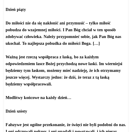
Dzień piąty
Do miłości nie da się nakłonić ani przymusić – tylko miłość
pobudza do wzajemnej miłości. I Pan Bóg chciał w ten sposób
zdobywać człowieka. Należy przypomnieć sobie, jak Pan Bóg nas
ukochał. To najlepsza pobudka do miłości Boga. […]
Ważną jest rzeczą współpraca z łaską, bo za każdym
odpowiedzeniem łasce Bożej przychodzą nowe łaski. Im wierniejsi
będziemy tym łaskom, możemy mieć nadzieję, że ich otrzymamy
jeszcze więcej. Wystarczy jedno: że dziś, że teraz z tą łaską
będziemy współpracowali.
Modlitwy końcowe na każdy dzień…
Dzień szósty
Fałszywe jest ogólne przekonanie, że święci nie byli podobni do nas.
I oni odczuwali pokusy, i oni upadali i powstawali, i ich nieraz