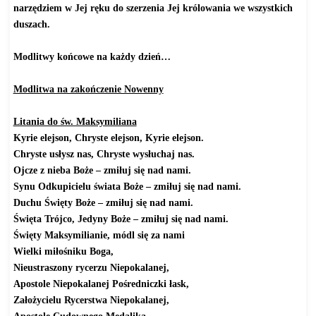
narzędziem w Jej ręku do szerzenia Jej królowania we wszystkich
duszach.
Modlitwy końcowe na każdy dzień…
Modlitwa na zakończenie Nowenny
Litania do św. Maksymiliana
Kyrie elejson, Chryste elejson, Kyrie elejson.
Chryste usłysz nas, Chryste wysłuchaj nas.
Ojcze z nieba Boże – zmiłuj się nad nami.
Synu Odkupicielu świata Boże – zmiłuj się nad nami.
Duchu Święty Boże – zmiłuj się nad nami.
Święta Trójco, Jedyny Boże – zmiłuj się nad nami.
Święty Maksymilianie, módl się za nami
Wielki miłośniku Boga,
Nieustraszony rycerzu Niepokalanej,
Apostole Niepokalanej Pośredniczki łask,
Założycielu Rycerstwa Niepokalanej,
Apostole Cudownego Medalika,