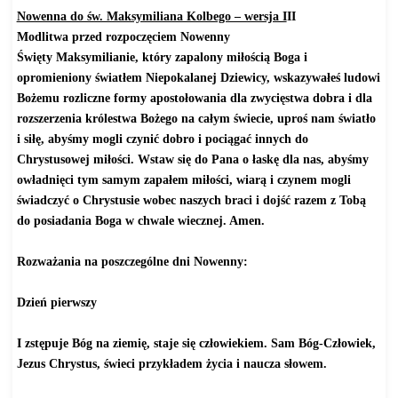
Nowenna do św. Maksymiliana Kolbego – wersja I
II
Modlitwa przed rozpoczęciem Nowenny
Święty Maksymilianie, który zapalony miłością Boga i
opromieniony światłem Niepokalanej Dziewicy, wskazywałeś ludowi
Bożemu rozliczne formy apostołowania dla zwycięstwa dobra i dla
rozszerzenia królestwa Bożego na całym świecie, uproś nam światło
i siłę, abyśmy mogli czynić dobro i pociągać innych do
Chrystusowej miłości. Wstaw się do Pana o łaskę dla nas, abyśmy
owładnięci tym samym zapałem miłości, wiarą i czynem mogli
świadczyć o Chrystusie wobec naszych braci i dojść razem z Tobą
do posiadania Boga w chwale wiecznej. Amen.
Rozważania na poszczególne dni Nowenny:
Dzień pierwszy
I zstępuje Bóg na ziemię, staje się człowiekiem. Sam Bóg-Człowiek,
Jezus Chrystus, świeci przykładem życia i naucza słowem.