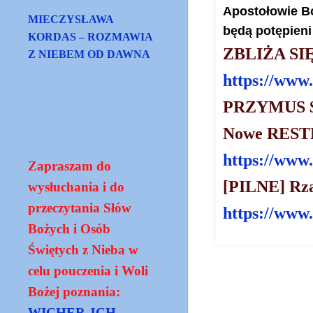
Apostołowie Bo
MIECZYSŁAWA
będą potępieni
KORDAS – ROZMAWIA
ZBLIŻA SI
Z NIEBEM OD DAWNA
https://www
PRZYMUS $z
Nowe RESTR
https://www
Zapraszam do
[PILNE] Rzą
wysłuchania i do
przeczytania Słów
https://www
Bożych i Osób
Świętych z Nieba w
celu pouczenia i Woli
Bożej poznania:
WICHER JCH -