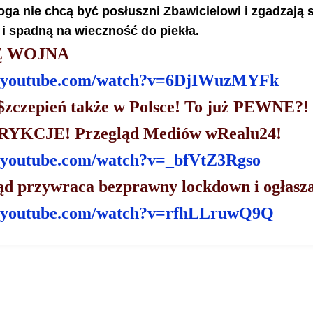
ga nie chcą być posłuszni Zbawicielowi i zgadzają s
 i spadną na wieczność do piekła.
Ę WOJNA
.youtube.com/watch?
v=6DjIWuzMYFk
czepień także w Polsce! To już PEWNE?!
YKCJE! Przegląd Mediów wRealu24!
.youtube.com/watch?
v=_bfVtZ3Rgso
d przywraca bezprawny lockdown i ogłasza 
.youtube.com/watch?
v=rfhLLruwQ9Q