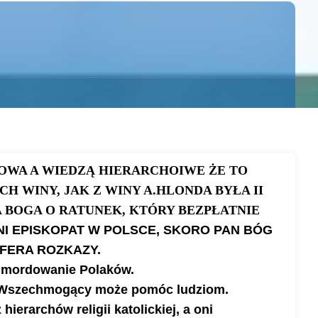
TOWA A WIEDZĄ HIERARCHOIWE ŻE TO
CH WINY, JAK Z WINY A.HLONDA BYŁA II
 BOGA O RATUNEK, KTÓRY BEZPŁATNIE
NI EPISKOPAT W POLSCE, SKORO PAN BÓG
FERA ROZKAZY.
 mordowanie Polaków.
g Wszechmogący może pomóc ludziom.
ierarchów religii katolickiej, a oni