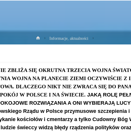
Strona
Informacje, aktualności
główna
NIE ZBLIŻA SIĘ OKRUTNA TRZECIA WOJNA ŚWIA
NIA WOJNA NA PLANECIE ZIEMI OCZYWIŚCIE Z I
OWA. DLACZEGO NIKT NIE ZWRACA SIĘ DO PANA
POKÓJ W POLSCE I NA ŚWIECIE.
JAKĄ ROLĘ PEŁ
OKOJOWE ROZWIĄZANIA A ONI WYBIERAJĄ LUCY
owskiego Rządu w Polsce przymusowe szczepienia i
ykanie kościołów i cmentarzy a tylko Cudowny Bó
ludzie świeccy widzą błędy rządzenia polityków oraz h