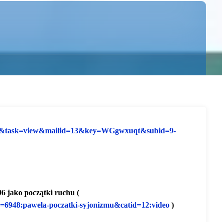
e&task=
view&mailid=13&key=WGgwxuqt&
subid=9-
6 jako początki ruchu (
d=6948:
pawela-poczatki-syjonizmu&
catid=12:video
)