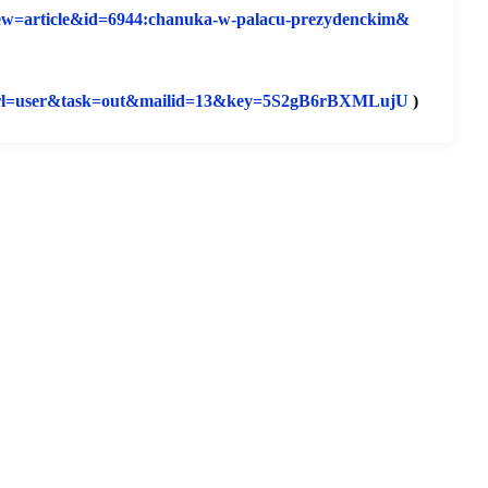
ew=article&id=6944:
chanuka-w-palacu-prezydenckim&
l=user&task=
out&mailid=13&key=
5S2gB6rBXMLujU
)