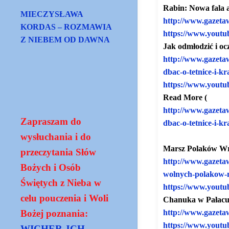
Rabin: Nowa fala 
MIECZYSŁAWA
http://www.gazeta
KORDAS – ROZMAWIA
https://www.youtu
Z NIEBEM OD DAWNA
Jak odmłodzić i ocz
http://www.gazeta
dbac-
o-tetnice-i-kr
https://www.youtu
Read More (
http://www.gazeta
Zapraszam do
dbac-
o-tetnice-i-kr
wysłuchania i do
Marsz Polaków Wr
przeczytania Słów
http://www.gazeta
Bożych i Osób
wolnych-
polakow-
Świętych z Nieba w
https://www.youtu
celu pouczenia i Woli
Chanuka w Pałacu P
http://www.gazeta
Bożej poznania:
https://www.youtu
WICHER JCH -