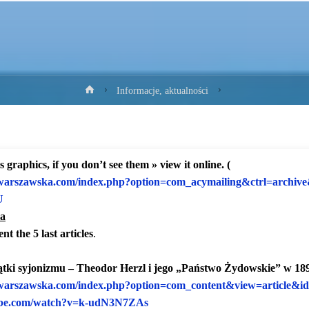
Strona
Informacje, aktualności
główna
 graphics, if you don’t see them » view it online. (
warszawska.
com/index.php?option=com_
acymailing&ctrl=archiv
U
a
nt the 5 last articles
.
tki syjonizmu – Theodor Herzl i jego „Państwo Żydowskie” w 189
warszawska.
com/index.php?option=com_
content&view=article&i
be.com/watch?
v=k-udN3N7ZAs