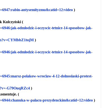
d=6947:
rabin-antysemityzmu&catid=12:
video
)
ek Kulczyński (
d=6946:
jak-odmlodzic-i-oczyscic-
tetnice-14-sposobow-jak-
h?
v=CYMbbZ1tojM
)
d=6946:
jak-odmlodzic-i-oczyscic-
tetnice-14-sposobow-jak-
d=6945:
marsz-polakow-wroclaw-4-12-
dolnoslaski-protest-
?
v=-G79OuqRZc4
)
komentuje. (
d=6944:
chanuka-w-palacu-prezydenckim&
catid=12:video
)