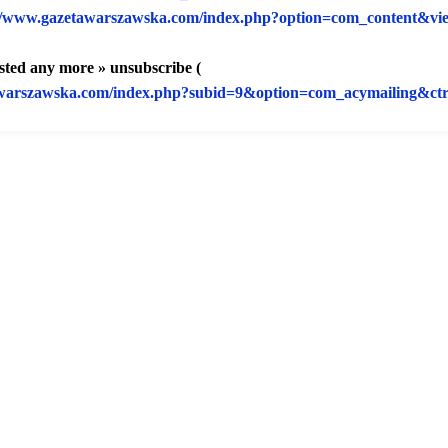
//www.gazetawarszawska.
com/index.php?option=com_
content&vi
ested any more » unsubscribe (
warszawska.
com/index.php?subid=9&option=
com_acymailing&ctr