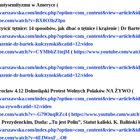
antysemityzmu w Ameryce (
warszawska.
com/index.php?option=com_
content&view=article&i
be.com/watch?
v=BX0O3lsZIpo
yścić tętnice: 14 sposobów, jak dbać o tętnice i krążenie | Dr Bart
warszawska.
com/index.php?option=com_
content&view=article&i
azenie-dr-
bartek-kulczynski&catid=12:
video
be.com/watch?
v=CYMbbZ1tojM
(
https://www.youtube.com/watc
warszawska.
com/index.php?option=com_
content&view=article&i
azenie-dr-
bartek-kulczynski&catid=12:
video
ocław 4.12 Dolnośląski Protest Wolnych Polaków NA ŻYWO (
warszawska.
com/index.php?option=com_
content&view=article&i
na-zywo&catid=12:video
be.com/watch?
v=-G79OuqRZc4
(
https://www.youtube.com/watch
rezydenckim, Duda: ,,Tu jest Polin”, Statut kaliski. K. Baliński 
warszawska.
com/index.php?option=com_
content&view=article&i
be.com/watch?
v=6EIWoxF_-O0