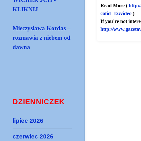
Read More (
http:
KLIKNIJ
catid=12:video
)
If you’re not inter
Mieczysława Kordas –
http://www.gazeta
rozmawia z niebem od
dawna
DZIENNICZEK
lipiec 2026
czerwiec 2026