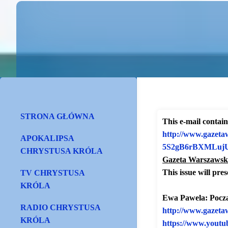
STRONA GŁÓWNA
This e-mail contains
http://www.gazeta
APOKALIPSA
5S2gB6rBXMLuj
CHRYSTUSA KRÓLA
Gazeta Warszawsk
This issue will prese
TV CHRYSTUSA
KRÓLA
Ewa Pawela: Począ
RADIO CHRYSTUSA
http://www.gazeta
KRÓLA
https://www.youtu