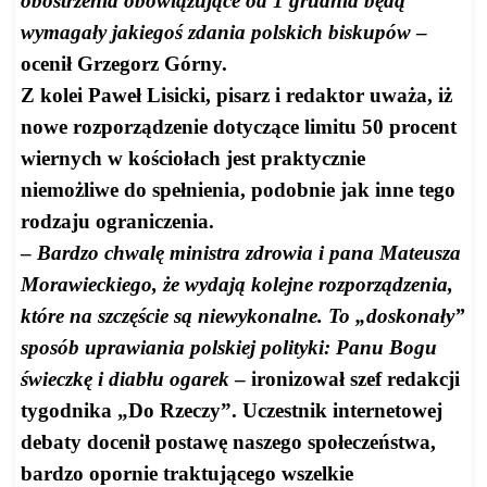
obostrzenia obowiązujące od 1 grudnia będą
wymagały jakiegoś zdania polskich biskupów
–
ocenił Grzegorz Górny.
Z kolei Paweł Lisicki, pisarz i redaktor uważa, iż
nowe rozporządzenie dotyczące limitu 50 procent
wiernych w kościołach jest praktycznie
niemożliwe do spełnienia, podobnie jak inne tego
rodzaju ograniczenia.
–
Bardzo chwalę ministra zdrowia i pana Mateusza
Morawieckiego, że wydają kolejne rozporządzenia,
które na szczęście są niewykonalne. To „doskonały”
sposób uprawiania polskiej polityki: Panu Bogu
świeczkę i diabłu ogarek
– ironizował szef redakcji
tygodnika „Do Rzeczy”. Uczestnik internetowej
debaty docenił postawę naszego społeczeństwa,
bardzo opornie traktującego wszelkie