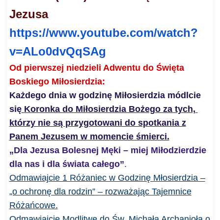
Jezusa
https://www.youtube.com/watch?
v=ALo0dvQqSAg
Od pierwszej niedzieli Adwentu do Święta
Boskiego Miłosierdzia:
Każdego dnia w godzinę Miłosierdzia módlcie
się
Koronka do Miłosierdzia Bożego za tych,
którzy nie są przygotowani do spotkania z
Panem Jezusem w momencie śmierci.
„Dla Jezusa Bolesnej Męki – miej Miłodzierdzie
dla nas i dla świata całego”
.
Odmawiajcie 1 Różaniec w Godzinę Młosierdzia –
„o ochronę dla rodzin” – rozważając Tajemnice
Różańcowe.
Odmawiajcie Modlitwę do Św. Michała Archanioła o