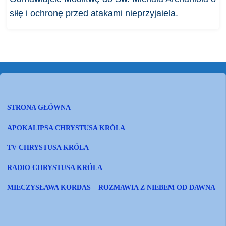
siłę i ochronę przed atakami nieprzyjaiela.
STRONA GŁÓWNA
APOKALIPSA CHRYSTUSA KRÓLA
TV CHRYSTUSA KRÓLA
RADIO CHRYSTUSA KRÓLA
MIECZYSŁAWA KORDAS – ROZMAWIA Z NIEBEM OD DAWNA