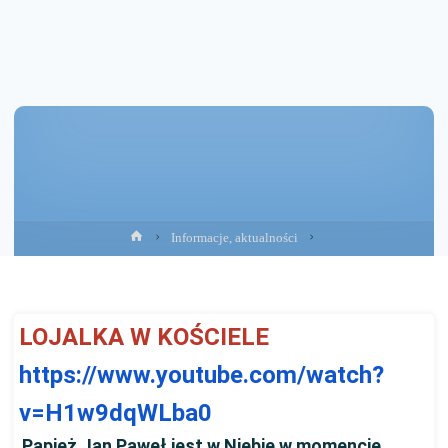
Strona
Informacje, aktualności
główna
LOJALKA W KOŚCIELE
https://www.youtube.com/watch?
v=H1w9dqWLba0
Papież Jan Paweł jest w Niebie w momencie