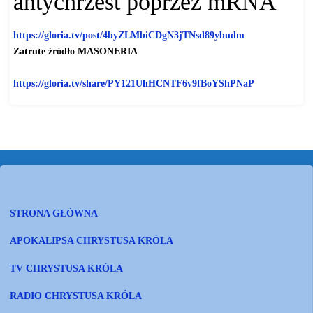
antychrzest poprzez mRNA
https://gloria.tv/post/
4byZLMbiCDgN3jTNsd89ybudm
Zatrute źródło MASONERIA
https://gloria.tv/share/
PY121UhHCNTF6v9fBoYShPNaP
STRONA GŁÓWNA
APOKALIPSA CHRYSTUSA KRÓLA
TV CHRYSTUSA KRÓLA
RADIO CHRYSTUSA KRÓLA