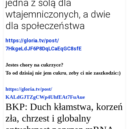
jedna z solą dla
wtajemniczonych, a dwie
dla społeczeństwa
https://gloria.tv/post/
7HkgeLdJF6P8DqLCaEqGC8sfE
Jestes chory na cukrzyce?
To od dzisiaj nie jem cukru
zeby ci nie zaszkodzic:)
,
https://gloria.tv/post/
KALdGJTZgCWp4UhfEAt7FuAue
BKP: Duch kłamstwa, korzeń
zła, chrzest i globalny