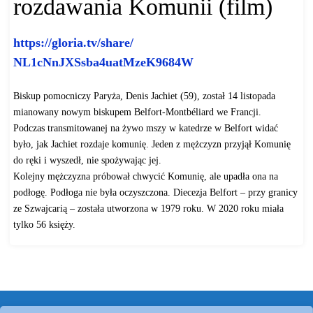
rozdawania Komunii (film)
https://gloria.tv/share/
NL1cNnJXSsba4uatMzeK9684W
Biskup pomocniczy Paryża, Denis Jachiet (59), został 14 listopada
mianowany nowym biskupem Belfort-Montbéliard we Francji.
Podczas transmitowanej na żywo mszy w katedrze w Belfort widać
było, jak Jachiet rozdaje komunię. Jeden z mężczyzn przyjął Komunię
do ręki i wyszedł, nie spożywając jej.
Kolejny mężczyzna próbował chwycić Komunię, ale upadła ona na
podłogę. Podłoga nie była oczyszczona. Diecezja Belfort – przy granicy
ze Szwajcarią – została utworzona w 1979 roku. W 2020 roku miała
tylko 56 księży.