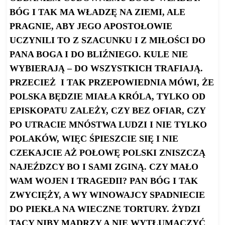
BÓG I TAK MA WŁADZĘ NA ZIEMI, ALE
PRAGNIE, ABY JEGO APOSTOŁOWIE
UCZYNILI TO Z SZACUNKU I Z MIŁOŚCI DO
PANA BOGA I DO BLIŹNIEGO. KULE NIE
WYBIERAJĄ – DO WSZYSTKICH TRAFIAJĄ.
PRZECIEŻ I TAK PRZEPOWIEDNIA MÓWI, ŻE
POLSKA BĘDZIE MIAŁA KRÓLA, TYLKO OD
EPISKOPATU ZALEŻY, CZY BEZ OFIAR, CZY
PO UTRACIE MNÓSTWA LUDZI I NIE TYLKO
POLAKÓW, WIĘC ŚPIESZCIE SIĘ I NIE
CZEKAJCIE AŻ POŁOWĘ POLSKI ZNISZCZĄ
NAJEŹDZCY BO I SAMI ZGINĄ. CZY MAŁO
WAM WOJEN I TRAGEDII?
PAN BÓG I TAK
ZWYCIĘŻY, A WY WINOWAJCY SPADNIECIE
DO PIEKŁA NA WIECZNE TORTURY. ŻYDZI
TACY NIBY MĄDRZY A NIE WYTŁUMACZYĆ