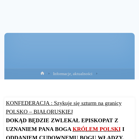
Strona
Informacje, aktualności
główna
KONFEDERACJA : Szykuje się szturm na granicy
POLSKO – BIAŁORUSKIEJ
DOKĄD BĘDZIE ZWLEKAŁ EPISKOPAT Z
UZNANIEM PANA BOGA
KRÓLEM POLSKI
I
ODDANIEM CUDOWNEMU BOGU WŁADZY.