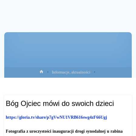
Strona
Informacje, aktualności
główna
Bóg Ojciec mówi do swoich dzieci
https://gloria.tv/share/
p7gVwNU1VRB616swg4zF66Ugj
Fotografia z uroczystości inauguracji drogi synodalnej u rabina