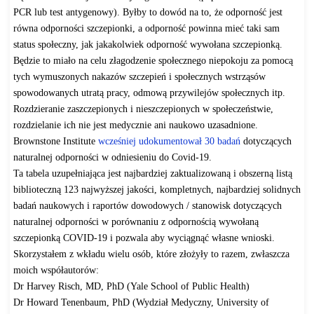
PCR lub test antygenowy). Byłby to dowód na to, że odporność jest
równa odporności szczepionki, a odporność powinna mieć taki sam
status społeczny, jak jakakolwiek odporność wywołana szczepionką.
Będzie to miało na celu złagodzenie społecznego niepokoju za pomocą
tych wymuszonych nakazów szczepień i społecznych wstrząsów
spowodowanych utratą pracy, odmową przywilejów społecznych itp.
Rozdzieranie zaszczepionych i nieszczepionych w społeczeństwie,
rozdzielanie ich nie jest medycznie ani naukowo uzasadnione.
Brownstone Institute
wcześniej udokumentował 30 badań
dotyczących
naturalnej odporności w odniesieniu do Covid-19.
Ta tabela uzupełniająca jest najbardziej zaktualizowaną i obszerną listą
biblioteczną 123 najwyższej jakości, kompletnych, najbardziej solidnych
badań naukowych i raportów dowodowych / stanowisk dotyczących
naturalnej odporności w porównaniu z odpornością wywołaną
szczepionką COVID-19 i pozwala aby wyciągnąć własne wnioski.
Skorzystałem z wkładu wielu osób, które złożyły to razem, zwłaszcza
moich współautorów:
Dr Harvey Risch, MD, PhD (Yale School of Public Health)
Dr Howard Tenenbaum, PhD (Wydział Medyczny, University of