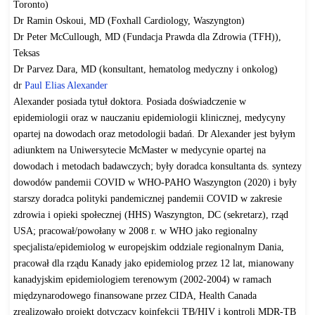
Toronto)
Dr Ramin Oskoui, MD (Foxhall Cardiology, Waszyngton)
Dr Peter McCullough, MD (Fundacja Prawda dla Zdrowia (TFH)),
Teksas
Dr Parvez Dara, MD (konsultant, hematolog medyczny i onkolog)
dr
Paul Elias Alexander
Alexander posiada tytuł doktora. Posiada doświadczenie w
epidemiologii oraz w nauczaniu epidemiologii klinicznej, medycyny
opartej na dowodach oraz metodologii badań. Dr Alexander jest byłym
adiunktem na Uniwersytecie McMaster w medycynie opartej na
dowodach i metodach badawczych; były doradca konsultanta ds. syntezy
dowodów pandemii COVID w WHO-PAHO Waszyngton (2020) i były
starszy doradca polityki pandemicznej pandemii COVID w zakresie
zdrowia i opieki społecznej (HHS) Waszyngton, DC (sekretarz), rząd
USA; pracował/powołany w 2008 r. w WHO jako regionalny
specjalista/epidemiolog w europejskim oddziale regionalnym Dania,
pracował dla rządu Kanady jako epidemiolog przez 12 lat, mianowany
kanadyjskim epidemiologiem terenowym (2002-2004) w ramach
międzynarodowego finansowane przez CIDA, Health Canada
zrealizowało projekt dotyczący koinfekcji TB/HIV i kontroli MDR-TB