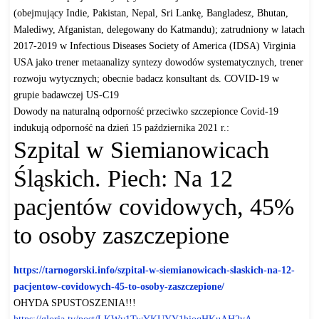
(obejmujący Indie, Pakistan, Nepal, Sri Lankę, Bangladesz, Bhutan,
Malediwy, Afganistan, delegowany do Katmandu); zatrudniony w latach
2017-2019 w Infectious Diseases Society of America (IDSA) Virginia
USA jako trener metaanalizy syntezy dowodów systematycznych, trener
rozwoju wytycznych; obecnie badacz konsultant ds. COVID-19 w
grupie badawczej US-C19
Dowody na naturalną odporność przeciwko szczepionce Covid-19
indukują odporność na dzień 15 października 2021 r.:
Szpital w Siemianowicach
Śląskich. Piech: Na 12
pacjentów covidowych, 45%
to osoby zaszczepione
https://tarnogorski.info/
szpital-w-siemianowicach-
slaskich-na-12-
pacjentow-
covidowych-45-to-osoby-
zaszczepione/
OHYDA SPUSTOSZENIA!!!
https://gloria.tv/post/
LKWv1TwYKUYY1hioqHKuAH2vA