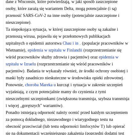
dane z Wisconsin, które potwierdzają, w jaki sposób zaszczepione
osoby, które zarażą się wariantem Delta, mogą potencjalnie (i są)
przenosić SARS-CoV-2 na inne osoby (potencjalnie zaszczepione i
nieszczepione).
Ta niepokojąca sytuacja, w której zaszczepione osoby są zakaźne i
przenoszą wirusa, pojawiła się w przełomowych publikacjach
szpitalnych o epidemii autorstwa
Chau i in
. (populacje pracowników w
Wietnamie),
epidemia w szpitalu w Finlandii
(rozprzestrzenianie się
wśród pracowników służby zdrowia i pacjentów) oraz
epidemia w
szpitalu w Izraelu
(rozprzestrzenianie się wśród pracowników i
pacjentów). Badania te wykazały również, że środki ochrony osobistej i
maski były zasadniczo nieskuteczne w środowisku opieki zdrowotnej.
Ponownie,
choroba Mareka u
kurcząt i sytuacja w zakresie szczepień
wyjaśniają, z czym potencjalnie mamy do czynienia z tymi
nieszczelnymi szczepionkami (zwiększona transmisja, szybsza transmisja
i więcej „gorętszych” wariantów).
Ponadto istniejącą odporność należy ocenić przed każdym szczepieniem
za pomocą dokładnego, niezawodnego i wiarygodnego testu na
obecność przeciwciał (lub testu odporności limfocytów T) lub opierać
się na dokumentacji wcześniejszego zakażenia (poprzedni dodatni test