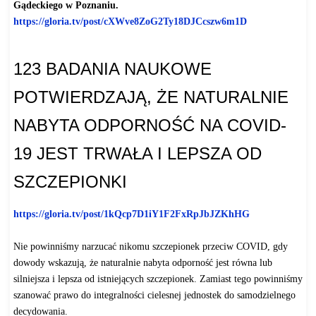
Gądeckiego w Poznaniu.
https://gloria.tv/post/
cXWve8ZoG2Ty18DJCcszw6m1D
123 BADANIA NAUKOWE
POTWIERDZAJĄ, ŻE NATURALNIE
NABYTA ODPORNOŚĆ NA COVID-
19 JEST TRWAŁA I LEPSZA OD
SZCZEPIONKI
https://gloria.tv/post/
1kQcp7D1iY1F2FxRpJbJZKhHG
Nie powinniśmy narzucać nikomu szczepionek przeciw COVID, gdy
dowody wskazują, że naturalnie nabyta odporność jest równa lub
silniejsza i lepsza od istniejących szczepionek. Zamiast tego powinniśmy
szanować prawo do integralności cielesnej jednostek do samodzielnego
decydowania.