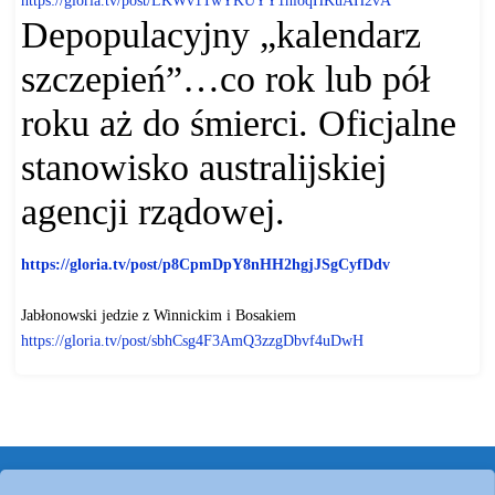
Depopulacyjny „kalendarz
szczepień”…co rok lub pół
roku aż do śmierci. Oficjalne
stanowisko australijskiej
agencji rządowej
.
https://gloria.tv/post/
p8CpmDpY8nHH2hgjJSgCyfDdv
Jabłonowski jedzie z Winnickim i Bosakiem
https://gloria.tv/post/
sbhCsg4F3AmQ3zzgDbvf4uDwH