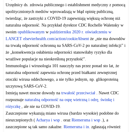
Urzędnicy ds. zdrowia publicznego i establishment medyczny z pomocą
upolitycznionych mediów wprowadzają w błąd opinię publiczną,
twierdząc, że zastrzyki z COVID-19 zapewniają większą ochronę niż
naturalna odporność. Na przykład dyrektor CDC Rochelle Walensky w
swoim
opublikowanym
w
październiku 2020
r.
oświadczeniu w
LANCET
elsevierhealth.com/action/
cookieAbsent
że „nie ma dowodów
na trwałą odporność ochronną na SARS-CoV-2 po naturalnej infekcji” i
że „konsekwencja osłabienia odporności stanowiłaby ryzyko dla
wrażliwe populacje na nieokreśloną przyszłość”.
Immunologia i wirusologia 101 nauczyły nas przez ponad sto lat, że
naturalna odporność zapewnia ochronę przed białkami zewnętrznej
otoczki wirusa oddechowego, a nie tylko jednym, np. glikoproteiną
szczytową SARS-CoV-2.
Istnieją nawet mocne dowody na
trwałość przeciwciał
. Nawet CDC
rozpoznaje
naturalną odporność na ospę wietrzną i odrę, świnkę i
różyczkę
, ale nie na COVID-19.
Zaszczepione wykazują miano wirusa (bardzo wysokie) podobne do
nieszczepionych (
Acharya i wsp
. oraz
Riemersma i wsp
.), a
zaszczepione są tak samo zakaźne.
Riemersma i in.
zgłaszają również