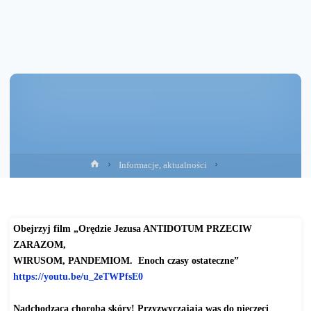
Strona
Informacje, aktualności
główna
Obejrzyj film „Orędzie Jezusa ANTIDOTUM PRZECIW
ZARAZOM,
WIRUSOM, PANDEMIOM
.
E
noch czasy ostateczne”
https://youtu.be/u_2eTWPfsE0
Nadchodząca choroba skóry! Przyzwyczajają was do pieczęci