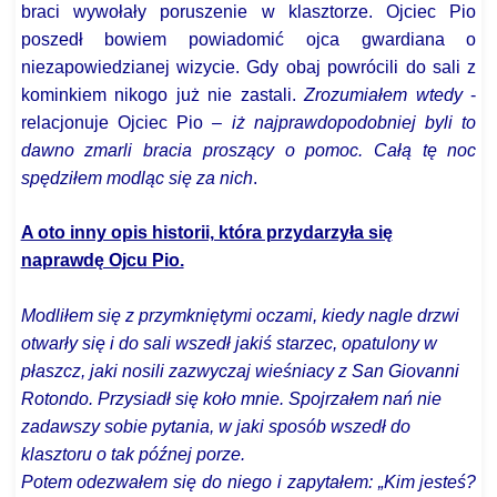
braci wywołały poruszenie w klasztorze. Ojciec Pio
poszedł bowiem powiadomić ojca gwardiana o
niezapowiedzianej wizycie. Gdy obaj powrócili do sali z
kominkiem nikogo już nie zastali.
Zrozumiałem wtedy
-
relacjonuje Ojciec Pio –
iż najprawdopodobniej byli to
dawno zmarli bracia proszący o pomoc. Całą tę noc
spędziłem modląc się za nich
.
A oto inny opis historii, która przydarzyła się
naprawdę Ojcu Pio.
Modliłem się z przymkniętymi oczami, kiedy nagle drzwi
otwarły się i do sali wszedł jakiś starzec, opatulony w
płaszcz, jaki nosili zazwyczaj wieśniacy z San Giovanni
Rotondo. Przysiadł się koło mnie. Spojrzałem nań nie
zadawszy sobie pytania, w jaki sposób wszedł do
klasztoru o tak późnej porze.
Potem odezwałem się do niego i zapytałem: „Kim jesteś?