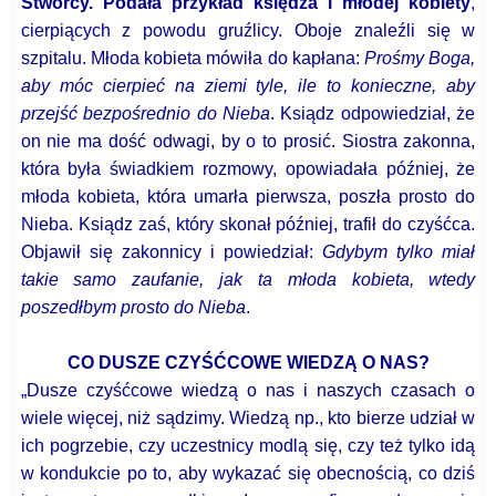
Stwórcy. Podała przykład księdza i młodej kobiety
,
cierpiących z powodu gruźlicy. Oboje znaleźli się w
szpitalu. Młoda kobieta mówiła do kapłana:
Prośmy Boga,
aby móc cierpieć na ziemi tyle, ile to konieczne, aby
przejść bezpośrednio do Nieba
. Ksiądz odpowiedział, że
on nie ma dość odwagi, by o to prosić. Siostra zakonna,
która była świadkiem rozmowy, opowiadała później, że
młoda kobieta, która umarła pierwsza, poszła prosto do
Nieba. Ksiądz zaś, który skonał później, trafił do czyśćca.
Objawił się zakonnicy i powiedział:
Gdybym tylko miał
takie samo zaufanie, jak ta młoda kobieta, wtedy
poszedłbym prosto do Nieba
.
CO DUSZE CZYŚĆCOWE WIEDZĄ O NAS?
„Dusze czyśćcowe wiedzą o nas i naszych czasach o
wiele więcej, niż sądzimy. Wiedzą np., kto bierze udział w
ich pogrzebie, czy uczestnicy modlą się, czy też tylko idą
w kondukcie po to, aby wykazać się obecnością, co dziś