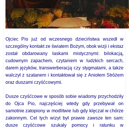
Ojciec Pio już od wczesnego dzieciństwa wszedł w
szczególny kontakt ze światem Bożym, obok wizji i ekstaz
został obdarowany łaskami mistycznymi: bilokacją,
cudownym zapachem, czytaniem w ludzkich sercach,
darem języków, transwerberacją czy stygmatami, a także
walczył z szatanem i kontaktował się z Aniołem Stróżem
oraz duszami czyśćcowymi.
Dusze czyśćcowe w sposób sobie wiadomy przychodziły
do Ojca Pio, najczęściej wtedy gdy przebywał on
samotnie zatopiony w modlitwie lub gdy klęczał w chórze
zakonnym. Cel tych wizyt był prawie zawsze ten sam:
dusze czyśćcowe szukały pomocy i ratunku w