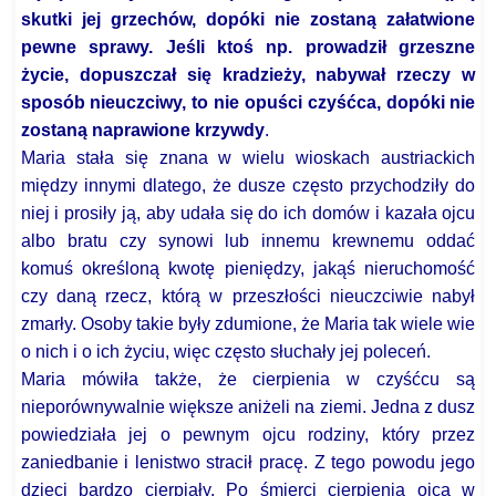
skutki jej grzechów, dopóki nie zostaną załatwione
pewne sprawy. Jeśli ktoś np. prowadził grzeszne
życie, dopuszczał się kradzieży, nabywał rzeczy w
sposób nieuczciwy, to nie opuści czyśćca, dopóki nie
zostaną naprawione krzywdy
.
Maria stała się znana w wielu wioskach austriackich
między innymi dlatego, że dusze często przychodziły do
niej i prosiły ją, aby udała się do ich domów i kazała ojcu
albo bratu czy synowi lub innemu krewnemu oddać
komuś określoną kwotę pieniędzy, jakąś nieruchomość
czy daną rzecz, którą w przeszłości nieuczciwie nabył
zmarły. Osoby takie były zdumione, że Maria tak wiele wie
o nich i o ich życiu, więc często słuchały jej poleceń.
Maria mówiła także, że cierpienia w czyśćcu są
nieporównywalnie większe aniżeli na ziemi. Jedna z dusz
powiedziała jej o pewnym ojcu rodziny, który przez
zaniedbanie i lenistwo stracił pracę. Z tego powodu jego
dzieci bardzo cierpiały. Po śmierci cierpienia ojca w