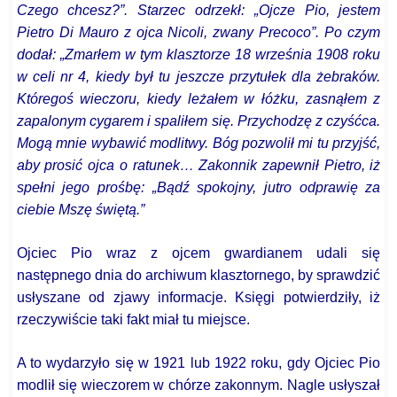
Czego chcesz?”. Starzec odrzekł: „Ojcze Pio, jestem
Pietro Di Mauro z ojca Nicoli, zwany Precoco”. Po czym
dodał: „Zmarłem w tym klasztorze 18 września 1908 roku
w celi nr 4, kiedy był tu jeszcze przytułek dla żebraków.
Któregoś wieczoru, kiedy leżałem w łóżku, zasnąłem z
zapalonym cygarem i spaliłem się. Przychodzę z czyśćca.
Mogą mnie wybawić modlitwy. Bóg pozwolił mi tu przyjść,
aby prosić ojca o ratunek… Zakonnik zapewnił Pietro, iż
spełni jego prośbę: „Bądź spokojny, jutro odprawię za
ciebie Mszę świętą.”
Ojciec Pio wraz z ojcem gwardianem udali się
następnego dnia do archiwum klasztornego, by sprawdzić
usłyszane od zjawy informacje. Księgi potwierdziły, iż
rzeczywiście taki fakt miał tu miejsce.
A to wydarzyło się w 1921 lub 1922 roku, gdy Ojciec Pio
modlił się wieczorem w chórze zakonnym. Nagle usłyszał