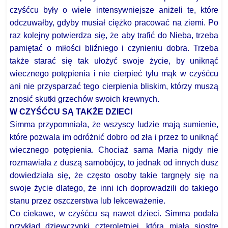
czyśćcu były o wiele intensywniejsze aniżeli te, które
odczuwałby, gdyby musiał ciężko pracować na ziemi. Po
raz kolejny potwierdza się, że aby trafić do Nieba, trzeba
pamiętać o miłości bliźniego i czynieniu dobra. Trzeba
także starać się tak ułożyć swoje życie, by uniknąć
wiecznego potępienia i nie cierpieć tylu mąk w czyśćcu
ani nie przysparzać tego cierpienia bliskim, którzy muszą
znosić skutki grzechów swoich krewnych.
W CZYŚĆCU SĄ TAKŻE DZIECI
Simma przypomniała, że wszyscy ludzie mają sumienie,
które pozwala im odróżnić dobro od zła i przez to uniknąć
wiecznego potępienia. Chociaż sama Maria nigdy nie
rozmawiała z duszą samobójcy, to jednak od innych dusz
dowiedziała się, że często osoby takie targnęły się na
swoje życie dlatego, że inni ich doprowadzili do takiego
stanu przez oszczerstwa lub lekceważenie.
Co ciekawe, w czyśćcu są nawet dzieci. Simma podała
przykład dziewczynki czteroletniej, która miała siostrę