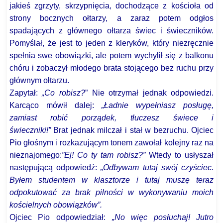
jakieś zgrzyty, skrzypnięcia, dochodzące z kościoła od
strony bocznych ołtarzy, a zaraz potem odgłos
spadających z głównego ołtarza świec i świeczników.
Pomyślał, że jest to jeden z kleryków, który niezręcznie
spełnia swe obowiązki, ale potem wychylił się z balkonu
chóru i zobaczył młodego brata stojącego bez ruchu przy
głównym ołtarzu.
Zapytał:
„Co robisz?
” Nie otrzymał jednak odpowiedzi.
Karcąco mówił dalej:
„Ładnie wypełniasz posługę,
zamiast robić porządek, tłuczesz świece i
świeczniki!”
Brat jednak milczał i stał w bezruchu. Ojciec
Pio głośnym i rozkazującym tonem zawołał kolejny raz na
nieznajomego:
”Ej! Co ty tam robisz?”
Wtedy to usłyszał
następującą odpowiedź:
„Odbywam tutaj swój czyściec.
Byłem studentem w klasztorze i tutaj muszę teraz
odpokutować za brak pilności w wykonywaniu moich
kościelnych obowiązków”.
Ojciec Pio odpowiedział:
„No więc posłuchaj! Jutro