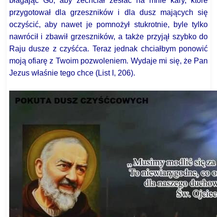
błagając Go, aby zechciał zesłać na mnie kary, które
przygotował dla grzeszników i dla dusz mających się
oczyścić, aby nawet je pomnożył stukrotnie, byle tylko
nawrócił i zbawił grzeszników, a także przyjął szybko do
Raju dusze z czyśćca. Teraz jednak chciałbym ponowić
moją ofiarę z Twoim pozwoleniem. Wydaje mi się, że Pan
Jezus właśnie tego chce (List I, 206).