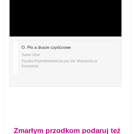
O. Pio a dusze czyśćcowe
Super User
Parafia Rzymskokatolicka pw. św. Wojciecha w
Koszalinie
Zmarłym przodkom podaruj też