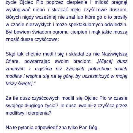
życie Ojciec Pio poprzez cierpienie i miłość pragnął
wysługiwać niebo i skracać męki czyśćcowe duszom,
których nigdy wcześniej nie znał lub które go o to prosiły
w czasie niezwykłych i może spektakularnych odwiedzin.
Był bowiem świadom ogromu cierpień i mąk jakie muszą
znosić dusze czyśćcowe:
Stąd tak chętnie modlił się i składał za nie Najświętszą
Ofiarę, powtarzając swoim braciom: „
Więcej dusz
zmarłych z czyśćca niż żyjących potrzebuje moich
modlitw i wspina się na tę górę, by uczestniczyć w mojej
Mszy świętej.”
Za ile dusz czyśćcowych modlił się Ojciec Pio w czasie
swojego długiego życia? Ile dusz uwolnił z czyśćca przez
modlitwy i cierpienia?
Na te pytania odpowiedź zna tylko Pan Bóg.