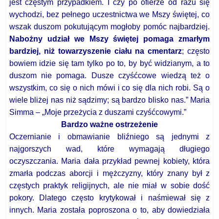
jest częstym przypadkiem. I czy po ofierze od razu się
wychodzi, bez pełnego uczestnictwa we Mszy świętej, co
wszak duszom pokutującym mogłoby pomóc najbardziej.
Nabożny udział we Mszy świętej pomaga zmarłym
bardziej, niż towarzyszenie ciału na cmentarz
; często
bowiem idzie się tam tylko po to, by być widzianym, a to
duszom nie pomaga. Dusze czyśćcowe wiedzą też o
wszystkim, co się o nich mówi i co się dla nich robi. Są o
wiele bliżej nas niż sądzimy; są bardzo blisko nas.”
Maria
Simma – „Moje przeżycia z duszami czyśćcowymi.”
Bardzo ważne ostrzeżenie
Oczernianie i obmawianie bliźniego są jednymi z
najgorszych wad, które wymagają długiego
oczyszczania.
Maria dała przykład pewnej kobiety, która
zmarła podczas aborcji i mężczyzny, który znany był z
częstych praktyk religijnych, ale nie miał w sobie dość
pokory. Dlatego często krytykował i naśmiewał się z
innych. Maria została poproszona o to, aby dowiedziała