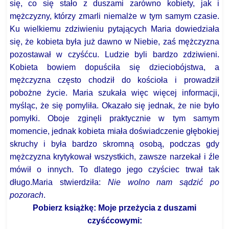
się, co się stało z duszami zarówno kobiety, jak i
mężczyzny, którzy zmarli niemalże w tym samym czasie.
Ku wielkiemu zdziwieniu pytających Maria dowiedziała
się, że kobieta była już dawno w Niebie, zaś mężczyzna
pozostawał w czyśćcu. Ludzie byli bardzo zdziwieni.
Kobieta bowiem dopuściła się dzieciobójstwa, a
mężczyzna często chodził do kościoła i prowadził
pobożne życie. Maria szukała więc więcej informacji,
myśląc, że się pomyliła. Okazało się jednak, że nie było
pomyłki. Oboje zginęli praktycznie w tym samym
momencie, jednak kobieta miała doświadczenie głębokiej
skruchy i była bardzo skromną osobą, podczas gdy
mężczyzna krytykował wszystkich, zawsze narzekał i źle
mówił o innych. To dlatego jego czyściec trwał tak
długo.Maria stwierdziła:
Nie wolno nam sądzić po
pozorach
.
Pobierz książkę: Moje przeżycia z duszami
czyśćcowymi: