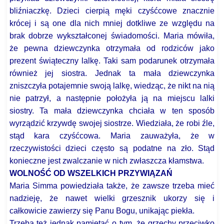
bliźniaczkę. Dzieci cierpią męki czyśćcowe znacznie
krócej i są one dla nich mniej dotkliwe ze względu na
brak dobrze wykształconej świadomości. Maria mówiła,
że pewna dziewczynka otrzymała od rodziców jako
prezent świąteczny lalkę. Taki sam podarunek otrzymała
również jej siostra. Jednak ta mała dziewczynka
zniszczyła potajemnie swoją lalkę, wiedząc, że nikt na nią
nie patrzył, a następnie położyła ją na miejscu lalki
siostry. Ta mała dziewczynka chciała w ten sposób
wyrządzić krzywdę swojej siostrze. Wiedziała, że robi źle,
stąd kara czyśćcowa. Maria zauważyła, że w
rzeczywistości dzieci często są podatne na zło. Stąd
konieczne jest zwalczanie w nich zwłaszcza kłamstwa.
WOLNOŚĆ OD WSZELKICH PRZYWIĄZAŃ
Maria Simma powiedziała także, że zawsze trzeba mieć
nadzieję, że nawet wielki grzesznik ukorzy się i
całkowicie zawierzy się Panu Bogu, unikając piekła.
Trzeba też jednak pamiętać o tym, że grzechy przeciwko