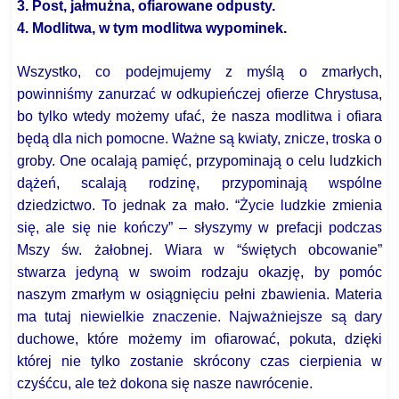
3. Post, jałmużna, ofiarowane odpusty.
4. Modlitwa, w tym modlitwa wypominek.
Wszystko, co podejmujemy z myślą o zmarłych,
powinniśmy zanurzać w odkupieńczej ofierze Chrystusa,
bo tylko wtedy możemy ufać, że nasza modlitwa i ofiara
będą dla nich pomocne. Ważne są kwiaty, znicze, troska o
groby. One ocalają pamięć, przypominają o celu ludzkich
dążeń, scalają rodzinę, przypominają wspólne
dziedzictwo. To jednak za mało. “Życie ludzkie zmienia
się, ale się nie kończy” – słyszymy w prefacji podczas
Mszy św. żałobnej. Wiara w “świętych obcowanie”
stwarza jedyną w swoim rodzaju okazję, by pomóc
naszym zmarłym w osiągnięciu pełni zbawienia. Materia
ma tutaj niewielkie znaczenie. Najważniejsze są dary
duchowe, które możemy im ofiarować, pokuta, dzięki
której nie tylko zostanie skrócony czas cierpienia w
czyśćcu, ale też dokona się nasze nawrócenie.