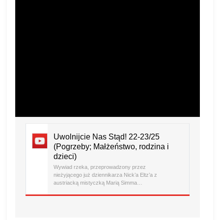
Uwolnijcie Nas Stąd! 22-23/25
(Pogrzeby; Małżeństwo, rodzina i
dzieci)
Wywiad rzeka, przeprowadzony przez
nieżyjącego już dziennikarza Nick’a Eltz’a z
austriacką mistyczką Marią Simma…