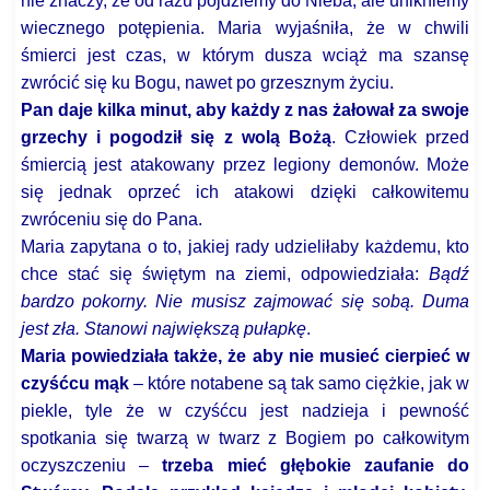
nie znaczy, że od razu pójdziemy do Nieba, ale unikniemy
wiecznego potępienia. Maria wyjaśniła, że w chwili
śmierci jest czas, w którym dusza wciąż ma szansę
zwrócić się ku Bogu, nawet po grzesznym życiu.
Pan daje kilka minut, aby każdy z nas żałował za swoje
grzechy i pogodził się z wolą Bożą
. Człowiek przed
śmiercią jest atakowany przez legiony demonów. Może
się jednak oprzeć ich atakowi dzięki całkowitemu
zwróceniu się do Pana.
Maria zapytana o to, jakiej rady udzieliłaby każdemu, kto
chce stać się świętym na ziemi, odpowiedziała:
Bądź
bardzo pokorny. Nie musisz zajmować się sobą. Duma
jest zła. Stanowi największą pułapkę
.
Maria powiedziała także, że aby nie musieć cierpieć w
czyśćcu mąk
– które notabene są tak samo ciężkie, jak w
piekle, tyle że w czyśćcu jest nadzieja i pewność
spotkania się twarzą w twarz z Bogiem po całkowitym
oczyszczeniu –
trzeba mieć głębokie zaufanie do