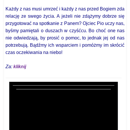
Każdy z nas musi umrzeć i każdy z nas przed Bogiem zda
relację ze swego życia. A jeżeli nie zdążymy dobrze się
przygotować na spotkanie z Panem? Ojciec Pio uczy nas,
byśmy pamiętali o duszach w czyśćcu. Bo choć one nas
nie odwiedzają, by prosić o pomoc, to jednak jej od nas
potrzebują. Bądźmy ich wsparciem i pomóżmy im skrócić
czas oczekiwania na niebo!
Za:
kliknij