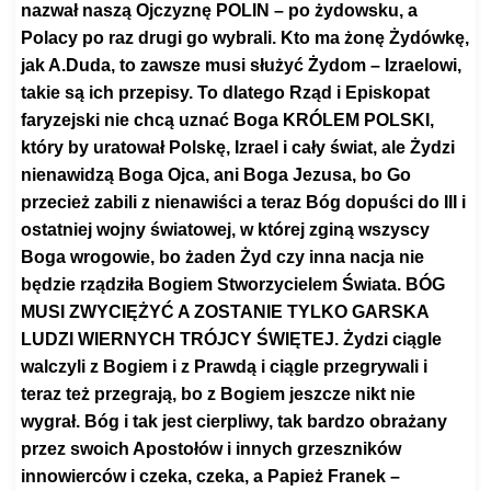
nazwał naszą Ojczyznę POLIN – po żydowsku, a
Polacy po raz drugi go wybrali. Kto ma żonę Żydówkę,
jak A.Duda, to zawsze musi służyć Żydom – Izraelowi,
takie są ich przepisy. To dlatego Rząd i Episkopat
faryzejski nie chcą uznać Boga KRÓLEM POLSKI,
który by
uratował
Polskę, Izrael i cały świat, ale Żydzi
nienawidzą Boga Ojca, ani Boga Jezusa, bo Go
przecież zabili z nienawiści a teraz Bóg dopuści do III i
ostatniej wojny światowej, w której zginą
wszyscy
Boga wrogowie, bo żaden Żyd czy inna nacja nie
będzie rządziła Bogiem Stworzycielem Świata. BÓG
MUSI ZWYCIĘŻYĆ A ZOSTANIE TYLKO GARSKA
LUDZI WIERNYCH TRÓJCY ŚWIĘTEJ. Żydzi ciągle
walczyli z Bogiem i z Prawdą i ciągle przegrywali i
teraz też przegrają, bo z Bogiem jeszcze nikt nie
wygrał. Bóg i tak jest cierpliwy, tak bardzo obrażany
przez swoich Apostołów i innych grzeszników
innowierców i czeka, czeka, a Papież Franek –