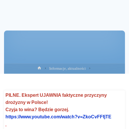
Strona
Informacje, aktualności
główna
PILNE. Ekspert UJAWNIA faktyczne przyczyny
drożyzny
w Polsce!
Czyja to wina? Będzie gorzej.
https://www.youtube.com/watch?
v=ZkoCvFFfjTE