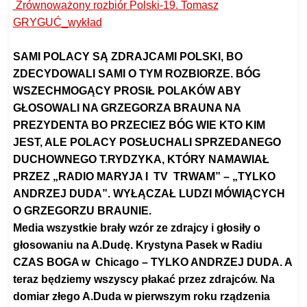
Zrównoważony rozbiór Polski-19. Tomasz
GRYGUĆ_wykład
SAMI POLACY SĄ ZDRAJCAMI POLSKI, BO
ZDECYDOWALI SAMI O TYM ROZBIORZE. BÓG
WSZECHMOGĄCY PROSIŁ POLAKÓW ABY
GŁOSOWALI NA GRZEGORZA BRAUNA NA
PREZYDENTA BO PRZECIEZ BÓG WIE KTO KIM
JEST, ALE POLACY POSŁUCHALI SPRZEDANEGO
DUCHOWNEGO T.RYDZYKA, KTÓRY NAMAWIAŁ
PRZEZ „RADIO MARYJA I TV TRWAM” – „TYLKO
ANDRZEJ DUDA”. WYŁĄCZAŁ LUDZI MÓWIĄCYCH
O GRZEGORZU BRAUNIE.
Media
wszystkie
brały wzór ze zdrajcy i głosiły o
głosowaniu na A.Dudę. Krystyna Pasek w Radiu
CZAS BOGA w Chicago – TYLKO ANDRZEJ DUDA. A
teraz będziemy wszyscy płakać przez zdrajców. Na
domiar złego A.Duda w
pierwszym
roku rządzenia