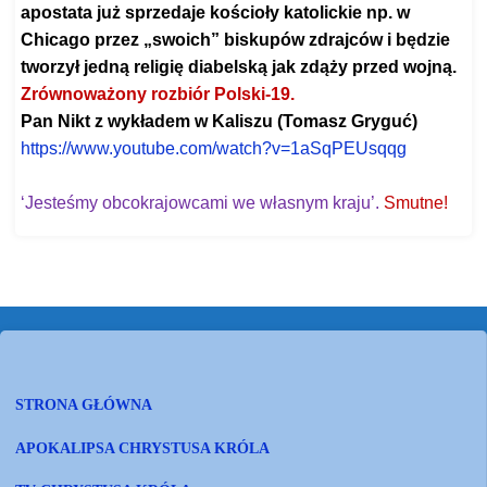
apostata już sprzedaje kościoły katolickie np. w
Chicago przez „swoich” biskupów zdrajców i będzie
tworzył jedną religię diabelską jak zdąży przed wojną.
Zrównoważony rozbiór Polski-19.
Pan Nikt z wykładem w Kaliszu (Tomasz Gryguć)
https://www.youtube.com/watch?
v=1aSqPEUsqqg
‘Jesteśmy obcokrajowcami we własnym kraju’.
Smutne!
STRONA GŁÓWNA
APOKALIPSA CHRYSTUSA KRÓLA