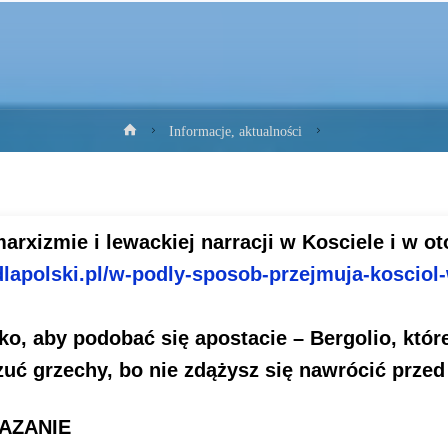
Strona
Informacje, aktualności
główna
marxizmie i lewackiej narracji w Kosciele i w o
lapolski.pl/w-
podly-sposob-przejmuja-
kosciol
ko, aby podobać się apostacie – Bergolio, któ
uć grzechy, bo nie zdążysz się nawrócić przed
AZANIE