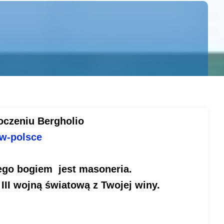
toczeniu Bergholio
-w-polsce
rego bogiem jest masoneri
a.
 III wojną światową z Twojej winy.