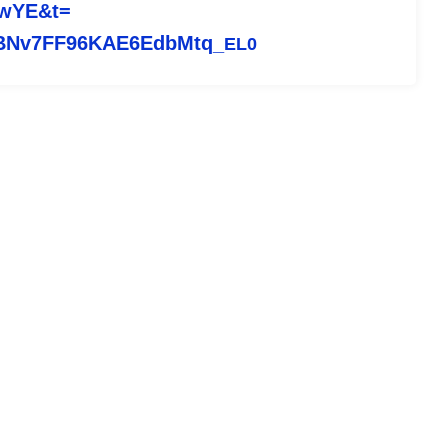
hwYE&t=
BNv7FF96KAE6EdbMtq_
EL0