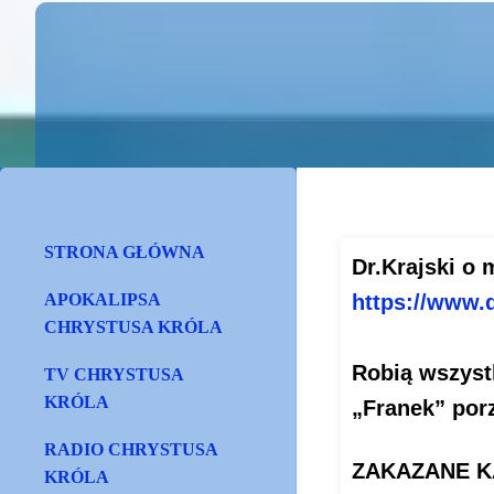
STRONA GŁÓWNA
Dr.Krajski o 
APOKALIPSA
https://www.d
CHRYSTUSA KRÓLA
Robią wszyst
TV CHRYSTUSA
KRÓLA
„Franek” porz
RADIO CHRYSTUSA
ZAKAZANE K
KRÓLA