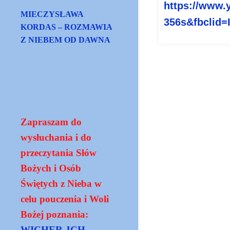
https://www.
MIECZYSŁAWA
356s&fbclid
KORDAS – ROZMAWIA
Z NIEBEM OD DAWNA
Zapraszam do
wysłuchania i do
przeczytania Słów
Bożych i Osób
Świętych z Nieba w
celu pouczenia i Woli
Bożej poznania:
WICHER JCH -