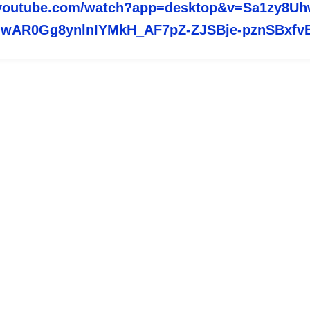
youtube.com/watch?
app=desktop&v=Sa1zy8U
=IwAR0Gg8ynlnIYMkH_
AF7pZ-
ZJSBje-
pznSBxfv