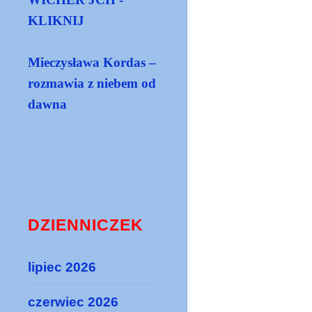
KLIKNIJ
Mieczysława Kordas –
rozmawia z niebem od
dawna
DZIENNICZEK
lipiec 2026
czerwiec 2026