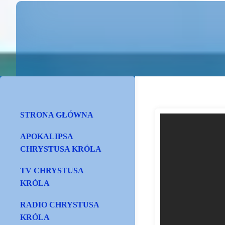
STRONA GŁÓWNA
APOKALIPSA
CHRYSTUSA KRÓLA
TV CHRYSTUSA
KRÓLA
RADIO CHRYSTUSA
KRÓLA