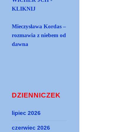
KLIKNIJ
Mieczysława Kordas –
rozmawia z niebem od
dawna
DZIENNICZEK
lipiec 2026
czerwiec 2026