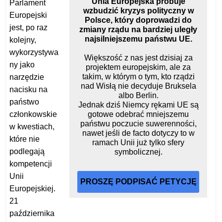
Unia Europejska próbuje
Parlament
wzbudzić kryzys polityczny w
Europejski
Polsce, który doprowadzi do
jest, po raz
zmiany rządu na bardziej uległy
najsilniejszemu państwu UE.
kolejny,
wykorzystywa
Większość z nas jest dzisiaj za
ny jako
projektem europejskim, ale za
takim, w którym o tym, kto rządzi
narzędzie
nad Wisłą nie decyduje Bruksela
nacisku na
albo Berlin.
państwo
Jednak dziś Niemcy rękami UE są
członkowskie
gotowe odebrać mniejszemu
państwu poczucie suwerenności,
w kwestiach,
nawet jeśli de facto dotyczy to w
które nie
ramach Unii już tylko sfery
podlegają
symbolicznej.
kompetencji
Unii
PROSZĘ PODPISAĆ PETYCJĘ
Europejskiej.
21
października