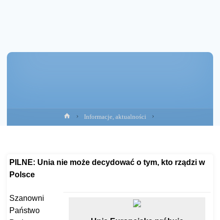
Strona
Informacje, aktualności
główna
PILNE: Unia nie może decydować o tym, kto rządzi w
Polsce
Sz
anowni
P
aństwo