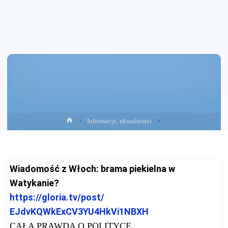
Strona
Informacje, aktualności
główna
Wiadomość z Włoch: brama piekielna w
Watykanie?
https://gloria.tv/post/
EJdvKQWkExCV3YU4HkVi1NBXH
CAŁA PRAWDA O POLITYCE……