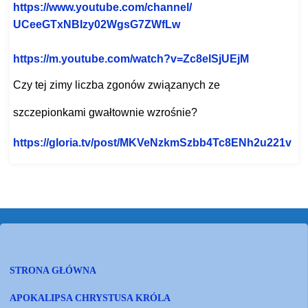
https://www.youtube.com/
channel/
UCeeGTxNBIzy02WgsG7ZWfLw
https://m.youtube.com/watch?v=
Zc8elSjUEjM
Czy tej zimy liczba zgonów związanych ze
szczepionkami gwałtownie wzrośnie?
https://gloria.tv/post/
MKVeNzkmSzbb4Tc8ENh2u221v
STRONA GŁÓWNA
APOKALIPSA CHRYSTUSA KRÓLA