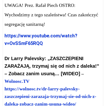
UWAGA! Prez. Rafał Piech OSTRO:
Wychodzimy z tego szaleństwa! Czas zakończyć
segregację sanitarną!
https://www.youtube.com/watch?
v=OvSSmF65RQQ
Dr Larry Palevsky: „ZASZCZEPIENI
ZARAŻAJĄ, trzymaj się od nich z daleka!”
– Zobacz zanim usuną… [WIDEO]
–
Wolnosc.TV
https://wolnosc.tv/dr-larry-
palevsky-
zaszczepieni-
zarazaja-trzymaj-sie-od-nich-
z-
daleka-zobacz-zanim-usuna-
wideo/