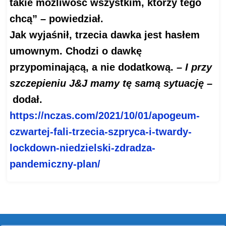
takie możliwość wszystkim, którzy tego
chcą” – powiedział
.
Jak wyjaśnił, trzecia dawka jest hasłem
umownym. Chodzi o dawkę
przypominającą, a nie dodatkową.
– I przy
szczepieniu J&J mamy tę samą sytuację –
dodał.
https://nczas.com/2021/10/01/
apogeum-
czwartej-fali-trzecia-
szpryca-i-twardy-
lockdown-
niedzielski-zdradza-
pandemiczny-plan/