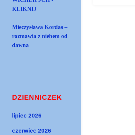
KLIKNIJ
Mieczysława Kordas –
rozmawia z niebem od
dawna
DZIENNICZEK
lipiec 2026
czerwiec 2026