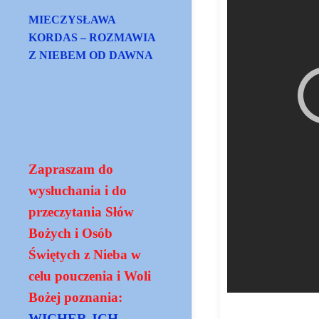
MIECZYSŁAWA
KORDAS – ROZMAWIA
Z NIEBEM OD DAWNA
Zapraszam do
wysłuchania i do
przeczytania Słów
Bożych i Osób
Świętych z Nieba w
celu pouczenia i Woli
Bożej poznania:
WICHER JCH -