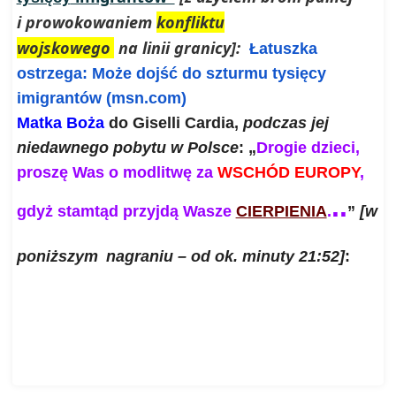
i prowokowaniem
konfliktu
wojskowego
na linii granicy]:
Łatuszka
ostrzega: Może dojść do szturmu tysięcy
imigrantów (msn.com)
Matka Boża
do Giselli Cardia,
podczas jej
niedawnego pobytu w Polsce
: „
Drogie dzieci,
proszę Was o modlitwę za
WSCHÓD EUROPY
,
..
gdyż stamtąd przyjdą
Wasze
CIERPIENIA
.
”
[w
poniższym
nagraniu – od ok. minuty 21:52]
:
Cierpienie przyjdzie ze Wschodu –
polska wizja
Gizeli Cardia – Widzącej z Trevignano Romano
– YouTube