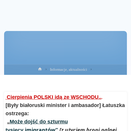
Strona
Informacje, aktualności
główna
Cierpienia POLSKI idą ze WSCHODU..
.
[Były białoruski minister i ambasador]
Łatuszka
ostrzega:
„
Może dojść do szturmu
imigrantów”
[z użyciem broni palnej
tysięcy