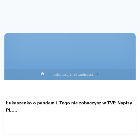
Strona
Informacje, aktualności
główna
Łukaszenko o pandemii. Tego nie zobaczysz w TVP. Napisy
PL….
https://gloria.tv/post/kVbHFw4iCtBh3qNrRGEyXxqyh