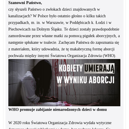
Szanowni Państwo,
czy słyszeli Państwo o zwłokach dzieci znajdowanych w
kanalizacjach? W Polsce było ostatnio głośno o kilku takich
przypadkach, m. in. w Warszawie, w Poddębicach k. Łodzi i w
Piechowicach na Dolnym Śląsku. Te dzieci zostały prawdopodobnie
zamordowane przez własne matki za pomocą pigułek aborcyjnych, a
następnie spłukane w toalecie. Zachęcam Państwa do zapoznania się
z materiałem, który udowadnia, że tę makabryczną formę aborcji
pochwala między innymi Światowa Organizacja Zdrowia (WHO).
WHO promuje zabijanie nienarodzonych dzieci w domu
W 2020 roku Światowa Organizacja Zdrowia wydała wytyczne