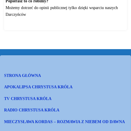
Popierasz to co robimy?
Możemy dotrzeć do opinii publicznej tylko dzięki wsparciu naszych
Darczyńców
Wspieram działania Fundacji!
STRONA GŁÓWNA
APOKALIPSA CHRYSTUSA KRÓLA
TV CHRYSTUSA KRÓLA
RADIO CHRYSTUSA KRÓLA
MIECZYSŁAWA KORDAS – ROZMAWIA Z NIEBEM OD DAWNA