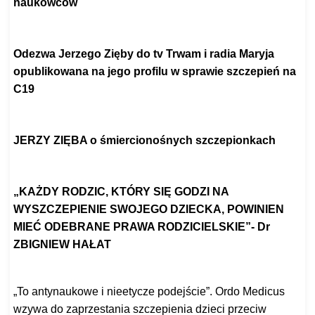
naukowców
https://psnlin.pl/
Odezwa Jerzego Zięby do tv Trwam i radia Maryja
opublikowana na jego profilu
w sprawie szczepień na
C19
https://gloria.tv/post/
EU4JettgeYS33kzBcq8pnvhgg
JERZY ZIĘBA o śmiercionośnych szczepionkach
https://www.youtube.com/watch?
v=lxRxbvu06Ag
„
KAŻDY RODZIC, KTÓRY SIĘ GODZI NA
WYSZCZEPIENIE SWOJEGO DZIECKA, POWINIEN
MIEĆ
ODEBRANE PRAWA RODZICIELSKIE”- Dr
ZBIGNIEW HAŁAT
https://www.youtube.com/watch?
v=TXErjTKTlT4
„To antynaukowe i nieetycze podejście”. Ordo Medicus
wzywa do zaprzestania szczepienia dzieci przeciw