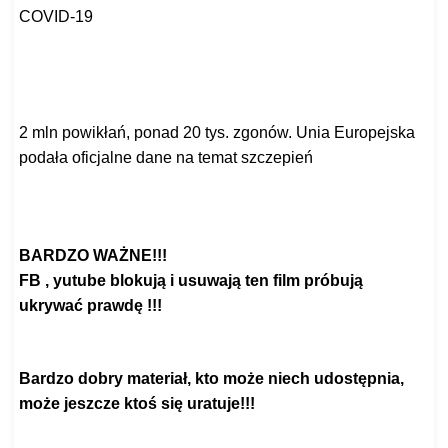
COVID-19
https://pch24.pl/to-
antynaukowe-i-nieetycze-
podejscie-ordo-
medicus-wzywa-
do-zaprzestania-szczepienia-
dzieci-przeciw-
covid-19/
2 mln powikłań, ponad 20 tys. zgonów. Unia Europejska
podała oficjalne dane na temat szczepień
https://pch24.pl/2-mln-
powiklan-ponad-20-tys-zgonow-
unia-
europejska-podala-
oficjalne-dane-na-temat-
szczepien/
BARDZO WAŻNE!!!
FB , yutube blokują i usuwają ten film próbują
ukrywać prawdę !!!
https://gloria.tv/post/
4AaSCYm7nqN1B1tqAPmpzvuVh
Bardzo dobry materiał, kto może niech udostępnia,
może jeszcze ktoś się uratuje!!!
https://www.youtube.com/watch?
v=qf0F5RXrjPs&t=21s