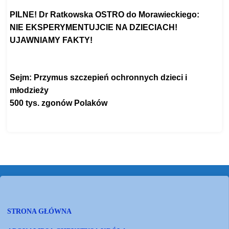
PILNE! Dr Ratkowska OSTRO do Morawieckiego:
NIE EKSPERYMENTUJCIE NA DZIECIACH!
UJAWNIAMY FAKTY!
https://www.youtube.com/watch?
v=qKtIPfPSr0I
Sejm: Przymus szczepień ochronnych dzieci i
młodzieży
500 tys. zgonów Polaków
https://www.youtube.com/watch?
v=IhDyYGM9FrY&t=2s
STRONA GŁÓWNA