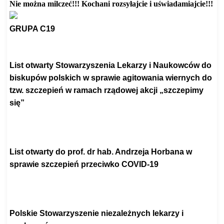
Nie można milczeć!!! Kochani rozsyłajcie i uświadamiajcie!!!
GRUPA C19
https://grupac19.pl/
List otwarty Stowarzyszenia Lekarzy i Naukowców do
biskupów polskich w sprawie agitowania wiernych do
tzw. szczepień w ramach rządowej akcji „szczepimy
się”
https://itvwrzeczysamej.
blogspot.com/2021/08/list-
otwarty-
polskiego-
stowarzyszenia.html
List otwarty do prof. dr hab. Andrzeja Horbana w
sprawie szczepień przeciwko COVID-19
https://itvwrzeczysamej.
blogspot.com/2021/08/list-
otwarty-
do-prof-dr-hab-
andrzeja.html
Polskie Stowarzyszenie niezależnych lekarzy i