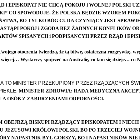
 i EPISKOPAT NIE CHCĄ POKOJU i WOLNEJ POLSKI U
KI” CO SPOWODUJE, ŻE POLSKA BĘDZIE WZOREM POK
ŃSTWA, BO TYLKO BÓG CUDA CZYNIĄCY JEST SPRAWIE
 NASTĄPI POKÓJ i ZGODA BEZ ŻADNYCH KONFLIKÓW 
KTÓW SPISANYCH i PODPISANCYH PRZEZ RZĄD i EPIS
z Twojego otoczenia twierdzą, że tą bitwę, ostateczna rozgrywk
więcej… Wystarczy spojrzeć na Australię, co tam się dzieje… co 
v/post/fuowvVKgtPVN1ncvw6vxt8JML
 TO MINISTER PRZEKUPIONY PRZEZ RZĄDZĄCYCH ŚWI
PIEKLE.
MINISTER ZDROWIA: RADA MEDYCZNA AKCEPT
LA OSÓB Z ZABURZENIAMI ODPORNOŚCI.
/post/BMz3CyTwGpuK22sHw4mwqvz9B
M OBEJRZĄ BISKUPI RZĄDZĄCY EPISKOPATEM I NIECH 
 JEZUSOWI KRÓLOWI POLSKI, BO PO TRZECIEJ WOJN
RY NAPASTNIK BYŁ GORSZY, BO I NAPASTNIKÓW NIE 