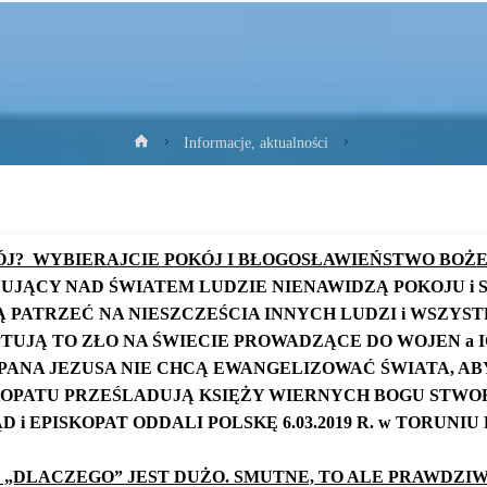
Strona
Informacje, aktualności
główna
ÓJ? WYBIERAJCIE POKÓJ I BŁOGOSŁAWIEŃSTWO BOŻE
UJĄCY NAD ŚWIATEM LUDZIE NIENAWIDZĄ POKOJU i 
 PATRZEĆ NA NIESZCZEŚCIA INNYCH LUDZI i WSZYST
TUJĄ TO ZŁO NA ŚWIECIE PROWADZĄCE DO WOJEN a 
PANA JEZUSA NIE CHCĄ EWANGELIZOWAĆ ŚWIATA, AB
ISKOPATU PRZEŚLADUJĄ KSIĘŻY WIERNYCH BOGU STW
 i EPISKOPAT ODDALI POLSKĘ 6.03.2019 R. w TORUNI
 „DLACZEGO” JEST DUŻO. SMUTNE, TO ALE PRAWDZIW