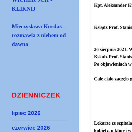
Kpt. Aleksander Ku
KLIKNIJ
https://www.yout
Mieczysława Kordas –
Ksiądz Prof. Stan
https://gloria.t
rozmawia z niebem od
dawna
26 sierpnia 2021. 
Ksiądz Prof. Stan
Po objawieniach w 
Całe ciało zaczęło 
https://gloria.tv
https://thecovidbl
DZIENNICZEK
week-after-pfizer-m
bibula.com/?p=12
lipiec 2026
Lekarze ze szpita
czerwiec 2026
kobiety, u której 