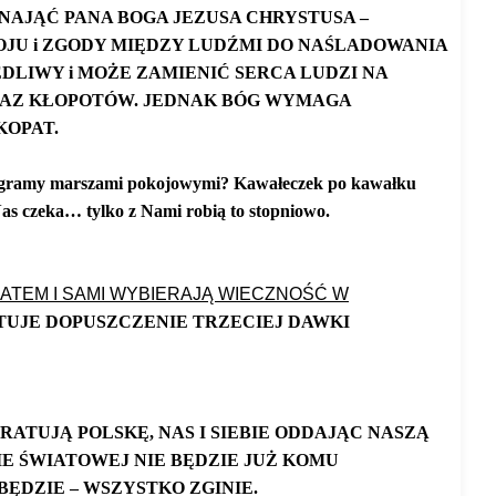
ZNAJĄĆ PANA BOGA JEZUSA CHRYSTUSA –
OJU i ZGODY MIĘDZY LUDŹMI DO NAŚLADOWANIA
DLIWY i MOŻE ZAMIENIĆ SERCA LUDZI NA
ORAZ KŁOPOTÓW. JEDNAK BÓG WYMAGA
KOPAT.
ę, wygramy marszami pokojowymi? Kawałeczek po kawałku
Nas czeka… tylko z Nami robią to stopniowo.
ATEM I SAMI WYBIERAJĄ WIECZNOŚĆ W
UJE DOPUSZCZENIE TRZECIEJ DAWKI
RATUJĄ POLSKĘ, NAS I SIEBIE ODDAJĄC NASZĄ
IE ŚWIATOWEJ NIE BĘDZIE JUŻ KOMU
BĘDZIE – WSZYSTKO ZGINIE.