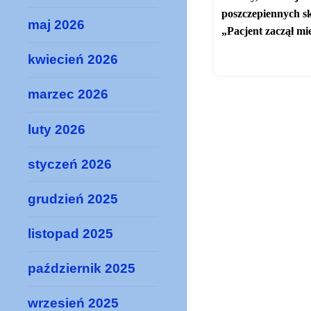
poszczepiennych s
maj 2026
„Pacjent zaczął mi
kwiecień 2026
marzec 2026
luty 2026
styczeń 2026
grudzień 2025
listopad 2025
październik 2025
wrzesień 2025