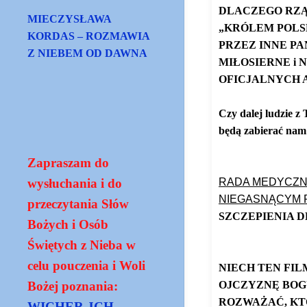
DLACZEGO RZĄD
MIECZYSŁAWA
„KRÓLEM POLS
KORDAS – ROZMAWIA
PRZEZ INNE PA
Z NIEBEM OD DAWNA
MIŁOSIERNE i
OFICJALNYCH A
Czy dalej ludzie 
będą zabierać nam 
https://gloria.t
Zapraszam do
RADA MEDYCZNA
wysłuchania i do
NIEGASNĄCYM 
przeczytania Słów
SZCZEPIENIA D
Bożych i Osób
https://gloria.tv
Świętych z Nieba w
celu pouczenia i Woli
NIECH TEN FIL
OJCZYZNĘ BOGU
Bożej poznania:
ROZWAŻAĆ, KTÓ
WICHER JCH -