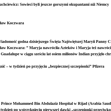
chciewicz: Sowieci byli jeszcze gorszymi okupantami niż Niemcy
ube.com/watch?v=0SnYqhusel0
isław Koczwara
v/post/4Aezt7TvaWtb1yaLVUrYzCExL
Wiadomość godna dzisiejszego Święta Najświętszej Maryii Panny C
isław Koczwara: ” Maryja nawróciła Azteków i Maryja też nawr
Guadalupe w ciągu sześciu lat osiem milionów Indian przyjęło chr
gnić – w tydzień po przyjęciu „bezpiecznej szczepionki” Pfizera
/post/2dzvjsFhV9NRBPbSdkfq9YJY2
og.com/2021/08/23/toxic-epidermal-necrolysis-49-year-old-new-york
rna-injection/
7497
la Prince Mohammed Bin Abdulaziz Hospital w Rijad (Arabia Saudy
w tydzień po wstrzyknięciu pierwszej dawki „szczepionki przeciwko