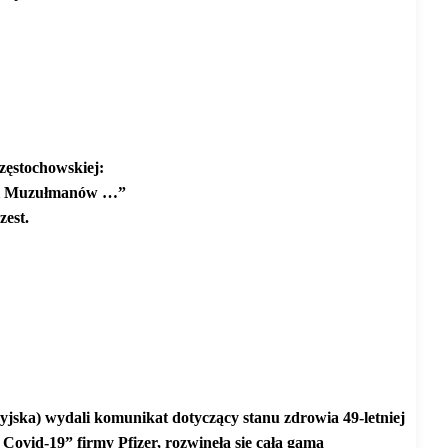
zęstochowskiej:
óci Muzułmanów …”
zest.
-woman-develops-life-threatening-skin-rotting-disorder-one-
jska) wydali komunikat dotyczący stanu zdrowia 49-letniej
 Covid-19” firmy Pfizer, rozwinęła się cała gama