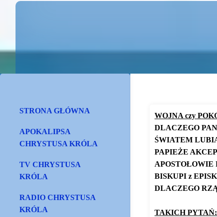
STRONA GŁÓWNA
WOJNA czy POK
DLACZEGO PAN
APOKALIPSA
ŚWIATEM LUBIĄ
CHRYSTUSA KRÓLA
PAPIEŻE AKCEP
APOSTOŁOWIE 
TV CHRYSTUSA
BISKUPI z EP
KRÓLA
DLACZEGO RZĄD
RADIO CHRYSTUSA
KRÓLA
TAKICH PYTAŃ: