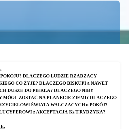
.
SPOKOJU?
DLACZEGO LUDZIE RZĄDZĄCY
KIEGO CO ŻYJE?
DLACZEGO BISKUPI a NAWET
ICH DUSZE DO PIEKŁA?
DLACZEGO NIBY
Y MÓGŁ ZOSTAĆ NA PLANECIE ZIEMI?
DLACZEGO
ORZYCIELOWI ŚWIATA WALCZĄCYCH o POKÓJ?
U LUCYFEROWI z AKCEPTACJĄ Ks.T.RYDZYKA?
E.