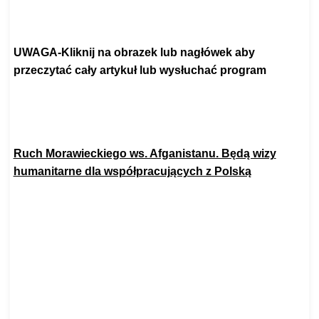
https://youtu.be/iey94nPU43U
UWAGA-Kliknij na obrazek lub nagłówek aby
przeczytać cały artykuł lub wysłuchać program
SKANDAL! Znany zagraniczny portal pisze o polskich obozach
zagłady!
Ruch Morawieckiego ws. Afganistanu. Będą wizy
humanitarne dla współpracujących z Polską
https://www.salon24.pl/
newsroom/1158258,ruch-
morawieckiego-ws-afganistanu-
beda-wizy-humanitarne-dla-
wspolpracujacych-z-polska
Co z Polakami w Afganistanie? Wiceszef MSZ zabrał głos
https://pch24.pl/premier-morawiecki-slowa-lapida-budza-
oburzenie-kazdego-uczciwego-czlowieka/
https://www.youtube.com/watch?v=sE6zit46vfQ
https://prawy.pl/115382-stanislaw-michalkiewicz-po-upadku-