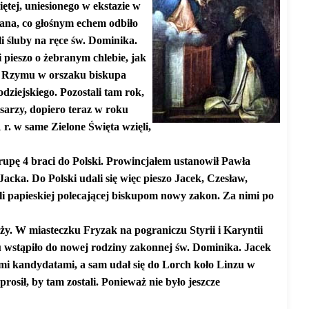
ętej, uniesionego w ekstazie w
fana, co głośnym echem odbiło
i śluby na ręce św. Dominika.
 pieszo o żebranym chlebie, jak
do Rzymu w orszaku biskupa
ziejskiego. Pozostali tam rok,
sarzy, dopiero teraz w roku
r. w same Zielone Święta wzięli,
grupę 4 braci do Polski. Prowincjałem ustanowił Pawła
cka. Do Polski udali się więc pieszo Jacek, Czesław,
li papieskiej polecającej biskupom nowy zakon. Za nimi po
ży. W miasteczku Fryzak na pograniczu Styrii i Karyntii
u wstąpiło do nowej rodziny zakonnej św. Dominika. Jacek
i kandydatami, a sam udał się do Lorch koło Linzu w
prosił, by tam zostali. Ponieważ nie było jeszcze