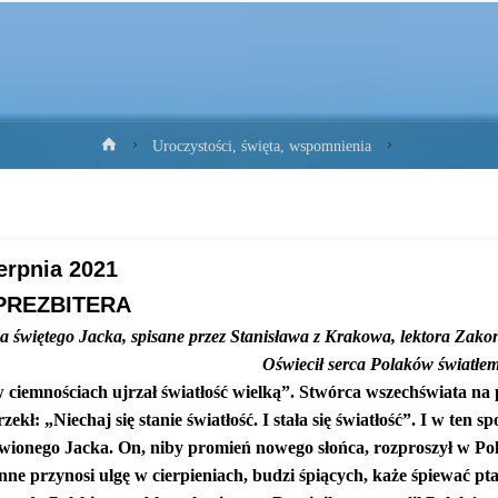
Strona
Uroczystości, święta, wspomnienia
główna
erpnia 2021
 PREZBITERA
da świętego Jacka, spisane przez Stanisława z Krakowa, lektora Zak
Oświecił serca Polaków światłe
ciemnościach ujrzał światłość wielką”. Stwórca wszechświata na p
ekł: „Niechaj się stanie światłość. I stała się światłość”. I w ten s
ławionego Jacka. On, niby promień nowego słońca, rozproszył w Pol
enne przynosi ulgę w cierpieniach, budzi śpiących, każe śpiewać pt