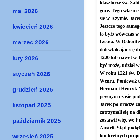
klasztorze św. Sab
maj 2026
górę. Tego właśnie
się w Rzymie. Jace
Jeszcze tego sameg
kwiecień 2026
to było wówczas w
Iwona. W Bolonii z
marzec 2026
dokształcając się 
1220 lub nawet w 1
luty 2026
być może, udział w
W roku 1221 św. Do
styczeń 2026
Węgra. Ponieważ te
Herman i Henryk Mo
grudzień 2025
pewnym czasie pod
Jacek po drodze za
listopad 2025
zatrzymali się na 
zostawił więc we 
październik 2025
Austrii. Stąd podąż
konkretnych propoz
wrzesień 2025