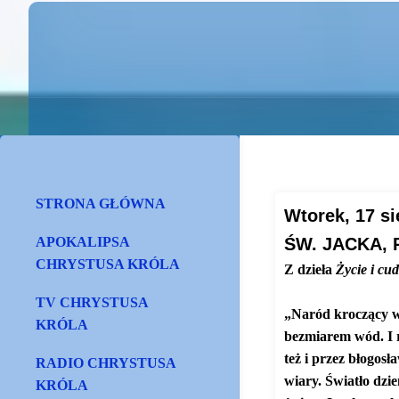
STRONA GŁÓWNA
Wtorek, 17 si
APOKALIPSA
ŚW. JACKA,
CHRYSTUSA KRÓLA
Z dzieła
Życie i cu
TV CHRYSTUSA
„Naród kroczący w 
KRÓLA
bezmiarem wód. I rz
też i przez błogos
RADIO CHRYSTUSA
wiary. Światło dzi
KRÓLA