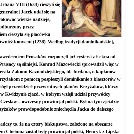
bana VIII (1634) cieszyli się
eneralnej Jacek udał się na
rokować wielkie nadzieje,
 podburzony przez
em cieszyła się placówka
ównież konwent (1238). Według tradycji dominikańskiej,
nawróceniem Prusaków rozpoczęli już cystersi z Łekna od
Prusacy są silniejsi. Konrad Mazowiecki sprowadził więc w
enerała Zakonu Kaznodziejskiego, bł. Jordana, o kapłanów
e Krzyżakom z pomocą pospieszyli dominikanie z klasztorów w
e mógł przewidzieć przewrotnych planów Krzyżaków, którzy
ię w Kwidzynie zjazd, w którym wzięli udział przywódcy
Czesław – ówczesny prowincjał polski. Był na tym zjeździe
rzyżaków prawdopodobnie zniechęciła Jacka do dalszego
adczy to, że na cztery biskupstwa, założone na obszarze
em Chełmna został były prowincjał polski, Henryk z Lipska