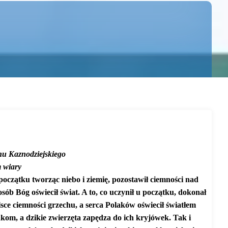
onu Kaznodziejskiego
m wiary
oczątku tworząc niebo i ziemię, pozostawił ciemności nad
posób Bóg oświecił świat. A to, co uczynił u początku, dokonał
sce ciemności grzechu, a serca Polaków oświecił światłem
akom, a dzikie zwierzęta zapędza do ich kryjówek. Tak i