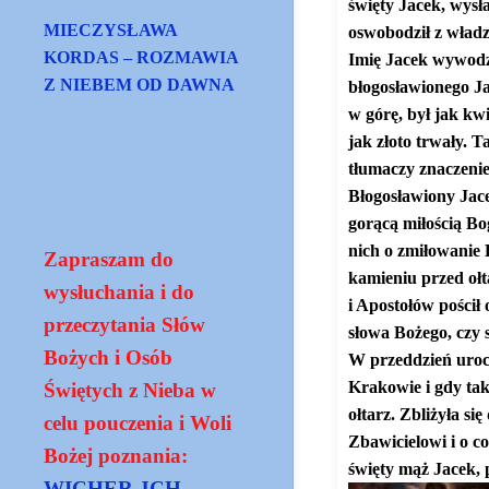
święty Jacek, wysł
MIECZYSŁAWA
oswobodził z władz
KORDAS – ROZMAWIA
Imię Jacek wywodzi
Z NIEBEM OD DAWNA
błogosławionego Ja
w górę, był jak kw
jak złoto trwały. T
tłumaczy znaczenie
Błogosławiony Jace
gorącą miłością Bog
nich o zmiłowanie 
Zapraszam do
kamieniu przed ołta
wysłuchania i do
i Apostołów pościł
przeczytania Słów
słowa Bożego, czy 
Bożych i Osób
W przeddzień urocz
Krakowie i gdy tak
Świętych z Nieba w
ołtarz. Zbliżyła s
celu pouczenia i Woli
Zbawicielowi i o co
Bożej poznania:
święty mąż Jacek, 
WICHER JCH -