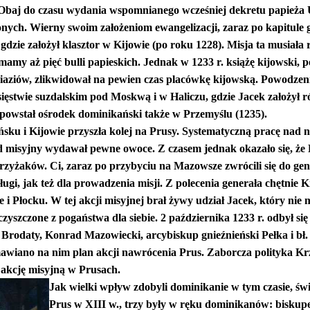
 Obaj do czasu wydania wspomnianego wcześniej dekretu papieża Ur
nych. Wierny swoim założeniom ewangelizacji, zaraz po kapitule g
dzie założył klasztor w Kijowie (po roku 1228). Misja ta musiała 
 mamy aż pięć bulli papieskich. Jednak w 1233 r. książę kijowski,
aziów, zlikwidował na pewien czas placówkę kijowską. Powodzeni
ęstwie suzdalskim pod Moskwą i w Haliczu, gdzie Jacek założył r
j powstał ośrodek dominikański także w Przemyślu (1235).
ku i Kijowie przyszła kolej na Prusy. Systematyczną pracę nad 
d misyjny wydawał pewne owoce. Z czasem jednak okazało się, że 
Krzyżaków. Ci, zaraz po przybyciu na Mazowsze zwrócili się do g
sługi, jak też dla prowadzenia misji. Z polecenia generała chętni
i Płocku. W tej akcji misyjnej brał żywy udział Jacek, który ni
oczyszczone z pogaństwa dla siebie. 2 października 1233 r. odbył s
Brodaty, Konrad Mazowiecki, arcybiskup gnieźnieński Pełka i bł. 
awiano na nim plan akcji nawrócenia Prus. Zaborcza polityka K
 akcję misyjną w Prusach.
Jak wielki wpływ zdobyli dominikanie w tym czasie, świ
Prus w XIII w., trzy były w ręku dominikanów: biskup