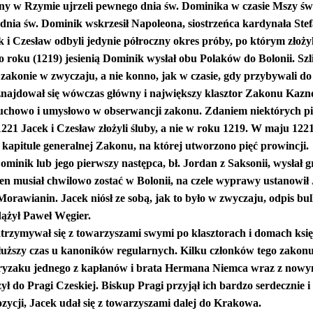
iny w Rzymie ujrzeli pewnego dnia św. Dominika w czasie Mszy świ
 dnia św. Dominik wskrzesił Napoleona, siostrzeńca kardynała Ste
k i Czesław odbyli jedynie półroczny okres próby, po którym złożyl
o roku (1219) jesienią Dominik wysłał obu Polaków do Bolonii. Szli
 zakonie w zwyczaju, a nie konno, jak w czasie, gdy przybywali 
najdował się wówczas główny i największy klasztor Zakonu Kaznod
duchowo i umysłowo w obserwancji zakonu. Zdaniem niektórych pi
221 Jacek i Czesław złożyli śluby, a nie w roku 1219. W maju 1221 
 kapitule generalnej Zakonu, na której utworzono pięć prowincji.
minik lub jego pierwszy następca, bł. Jordan z Saksonii, wysłał 
n musiał chwilowo zostać w Bolonii, na czele wyprawy ustanowił Ja
rawianin. Jacek niósł ze sobą, jak to było w zwyczaju, odpis bul
ążył Paweł Węgier.
trzymywał się z towarzyszami swymi po klasztorach i domach księ
dłuższy czas u kanoników regularnych. Kilku członków tego zakon
Fryzaku jednego z kapłanów i brata Hermana Niemca wraz z nowym
ył do Pragi Czeskiej. Biskup Pragi przyjął ich bardzo serdecznie i 
ycji, Jacek udał się z towarzyszami dalej do Krakowa.