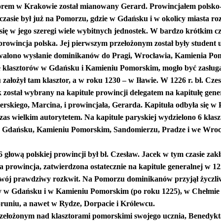
rem w Krakowie został mianowany Gerard. Prowincjałem polsko
zasie był już na Pomorzu, gdzie w Gdańsku i w okolicy miasta roz
się w jego szeregi wiele wybitnych jednostek. W bardzo krótkim cza
rowincja polska. Jej pierwszym przełożonym został były student 
walono wysłanie dominikanów do Pragi, Wrocławia, Kamienia Pomo
e klasztorów w Gdańsku i Kamieniu Pomorskim, mogło być zasługą J
ałożył tam klasztor, a w roku 1230 – w Iławie. W 1226 r. bł. Cz
został wybrany na kapitule prowincji delegatem na kapitułę gene
skiego, Marcina, i prowincjała, Gerarda. Kapituła odbyła się w 
czas wielkim autorytetem. Na kapitule paryskiej wydzielono 6 klas
Gdańsku, Kamieniu Pomorskim, Sandomierzu, Pradze i we Wrocła
 głową polskiej prowincji był bł. Czesław. Jacek w tym czasie za
 prowincja, zatwierdzona ostatecznie na kapitule generalnej w 1
swój prawdziwy rozkwit. Na Pomorzu dominikanów przyjął życzliw
 w Gdańsku i w Kamieniu Pomorskim (po roku 1225), w Chełmie i
runiu, a nawet w Rydze, Dorpacie i Królewcu.
rzełożonym nad klasztorami pomorskimi swojego ucznia, Benedykta