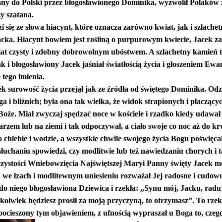
any do Polski przez błogosławionego Dominika, wyzwolił Polaków z 
y szatana.
 się ze słowa hiacynt, które oznacza zarówno kwiat, jak i szlache
cka. Hiacynt bowiem jest rośliną o purpurowym kwiecie, Jacek zaś
iat czysty i zdobny dobrowolnym ubóstwem. A szlachetny kamień tej
ak i błogosławiony Jacek jaśniał światłością życia i głoszeniem Ewa
 tego imienia.
k surowość życia przejął jak ze źródła od świętego Dominika. Odzn
a i bliźnich; była ona tak wielka, że widok strapionych i płaczącyc
Boże. Miał zwyczaj spędzać noce w kościele i rzadko kiedy udawał
rzem lub na ziemi i tak odpoczywał, a ciało swoje co noc aż do krw
 o chlebie i wodzie, a wszystkie chwile swojego życia Bogu poświęc
słuchaniu spowiedzi, czy modlitwie lub też nawiedzaniu chorych i
ystości Wniebowzięcia Najświętszej Maryi Panny święty Jacek mod
 we łzach i modlitewnym uniesieniu rozważał Jej radosne i cudown
ię do niego błogosławiona Dziewica i rzekła: „Synu mój, Jacku, rad
kolwiek będziesz prosił za moją przyczyną, to otrzymasz”. To rzekł
pocieszony tym objawieniem, z ufnością wypraszał u Boga to, czeg