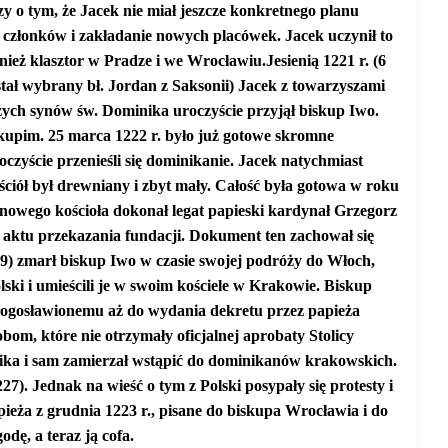
y o tym, że Jacek nie miał jeszcze konkretnego planu
 członków i zakładanie nowych placówek. Jacek uczynił to
nież klasztor w Pradze i we Wrocławiu.
Jesienią 1221 r. (6
stał wybrany bł. Jordan z Saksonii) Jacek z towarzyszami
zych synów św. Dominika uroczyście przyjął biskup Iwo.
kupim. 25 marca 1222 r. było już gotowe skromne
czyście przenieśli się dominikanie. Jacek natychmiast
ościół był drewniany i zbyt mały. Całość była gotowa w roku
 nowego kościoła dokonał legat papieski kardynał Grzegorz
 aktu przekazania fundacji. Dokument ten zachował się
29) zmarł biskup Iwo w czasie swojej podróży do Włoch,
lski i umieścili je w swoim kościele w Krakowie. Biskup
błogosławionemu aż do wydania dekretu przez papieża
bom, które nie otrzymały oficjalnej aprobaty Stolicy
nika i sam zamierzał wstąpić do dominikanów krakowskich.
27). Jednak na wieść o tym z Polski posypały się protesty i
pieża z grudnia 1223 r., pisane do biskupa Wrocławia i do
dę, a teraz ją cofa.