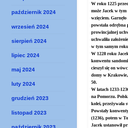
W roku 1225 przeo
może Jacek w tym c
październik 2024
wzięciem. Garnęło 
powstała odrębna p
wrzesień 2024
prowincjalnej uch
uchwaliła założeni
sierpień 2024
w tym samym roku z
W 1228 roku Jacek 
lipiec 2024
konwentu sandomier
cieszył się on wów
maj 2024
domy w Krakowie, 
50.
luty 2024
W latach 1233-1236
na Pomorzu. Polska
grudzień 2023
kolei, przeżywała 
Powstały konwenty
listopad 2023
(1236), potem w To
Jacek ustanowił p
październik 2023