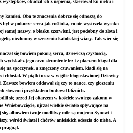
występków, obudził ich z uśpienia, skierował ku niebu i
tny kamień. Oba te znaczenia dobrze się odnoszą do
 był w pokorze serca jak roślinka, co nie wystrzela wysoko
 samej nazwy, o blasku czerwieni, jest podobny do złota i
ngelii, niezłomny w szerzeniu katolickiej wiary. Tak więc się
aczał się bowiem pokorą serca, dziewiczą czystością,
h wyciskał z jego oczu strumienie łez i z płaczem błagał dla
 się na spoczynek, a zmęczony czuwaniem, kładł się na
i chłostał. W piątki oraz w wigilie błogosławionej Dziewicy
ał. Zawsze bowiem oddawał się czy to nauce, czy głoszeniu
 tak słowem i przykładem budował bliźnich.
lił się przed Jej ołtarzem w kościele swojego zakonu w
e Wniebowzięcie, ujrzał wielkie światło spływające na
uj się, albowiem twoje modlitwy miłe są mojemu Synowi i
szy, wśród świateł i chórów anielskich odeszła do nieba. A
o pragnął.