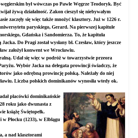
-węgierskim był wówczas po Pawle Węgrze Teodoryk. Być
wijał żywą działalność. Zakon cieszył się niebywałym
sie zaczęły się więc także mnożyć klasztory. Już w 1226 r.
uniwersytetu paryskiego, Gerard. Na pierwszej kapitule
rskiego, Gdańska i Sandomierza. To, że kapituła
acka. Do Pragi został wysłany bł. Czesław, który jeszcze
esław założył konwent we Wrocławiu.
ralną. Udał się więc w podróż w towarzystwie przeora
Paryżu. Wybór Jacka na delegata prowincji świadczy, że
ztorów jako odrębną prowincję polską. Należały do niej
wiu. Liczba polskich dominikanów wynosiła wtedy ok.
kładał placówki dominikańskie
228 roku jako dwunasta z
ie książę Świętopełk.
 w Płocku (1233), w Elblągu
, a nad klasztorami