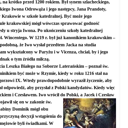
j, na krótko przed 1200 rokiem. Był synem szlacheckiego,
ego Iwona Odrowąża i jego następcy, Jana Prandoty,
 Krakowie w szkole katedralnej. Być może jego
itule krakowskiej mógł wówczas sprawować godność
edy u stryja Iwona. Po ukończeniu szkoły katedralnej
 bł. Wincentego. W 1219 r. był już kanonikiem krakowskim –
podobną, że Iwo wysłał przedtem Jacka na studia
Sam wykształcony w Paryżu i w Vicenza, chciał, by i jego
ednak o tym źródła milczą.
cia Leszka Białego na Soborze Laterańskim – poznał św.
minikiem być może w Rzymie, kiedy w roku 1216 stał na
zegorzowi IX. Wtedy prawdopodobnie wyraził życzenie, aby
ł odpowiedź, aby przysłał z Polski kandydatów. Kiedy więc
kiem i Czesławem. Iwo wrócił do Polski, a Jacek i Czesław
Pojawił się on w zakonie św.
 Sabiny Dominik mógł obu
przyczyną decyzji wstąpienia do
 mężowie byli świadkami. W