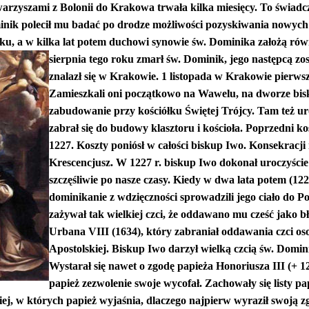
arzyszami z Bolonii do Krakowa trwała kilka miesięcy. To świadcz
inik polecił mu badać po drodze możliwości pozyskiwania nowych
u, a w kilka lat potem duchowi synowie św. Dominika założą rów
sierpnia tego roku zmarł św. Dominik, jego następcą zo
znalazł się w Krakowie. 1 listopada w Krakowie pierws
Zamieszkali oni początkowo na Wawelu, na dworze bis
zabudowanie przy kościółku Świętej Trójcy. Tam też uro
zabrał się do budowy klasztoru i kościoła. Poprzedni k
1227. Koszty poniósł w całości biskup Iwo. Konsekracji
Krescencjusz. W 1227 r. biskup Iwo dokonał uroczyście
szczęśliwie po nasze czasy. Kiedy w dwa lata potem (12
dominikanie z wdzięczności sprowadzili jego ciało do Po
zażywał tak wielkiej czci, że oddawano mu cześć jako 
Urbana VIII (1634), który zabraniał oddawania czci oso
Apostolskiej. Biskup Iwo darzył wielką czcią św. Domi
Wystarał się nawet o zgodę papieża Honoriusza III (+ 12
papież zezwolenie swoje wycofał. Zachowały się listy pa
ej, w których papież wyjaśnia, dlaczego najpierw wyraził swoją zgo