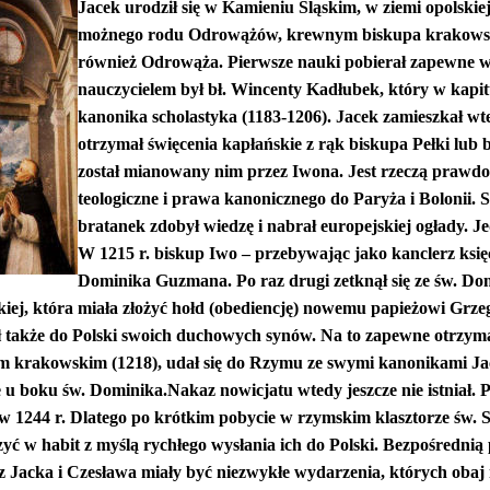
Jacek urodził się w Kamieniu Śląskim, w ziemi opolskie
możnego rodu Odrowążów, krewnym biskupa krakowski
również Odrowąża. Pierwsze nauki pobierał zapewne w
nauczycielem był bł. Wincenty Kadłubek, który w kap
kanonika scholastyka (1183-1206). Jacek zamieszkał wt
otrzymał święcenia kapłańskie z rąk biskupa Pełki lub
został mianowany nim przez Iwona. Jest rzeczą prawdo
teologiczne i prawa kanonicznego do Paryża i Bolonii. 
bratanek zdobył wiedzę i nabrał europejskiej ogłady. J
W 1215 r. biskup Iwo – przebywając jako kanclerz księ
Dominika Guzmana. Po raz drugi zetknął się ze św. Do
lskiej, która miała złożyć hołd (obediencję) nowemu papieżowi Gr
 także do Polski swoich duchowych synów. Na to zapewne otrzyma
m krakowskim (1218), udał się do Rzymu ze swymi kanonikami Jac
e u boku św. Dominika.
Nakaz nowicjatu wtedy jeszcze nie istniał. 
w 1244 r. Dlatego po krótkim pobycie w rzymskim klasztorze św.
ć w habit z myślą rychłego wysłania ich do Polski. Bezpośrednią 
 Jacka i Czesława miały być niezwykłe wydarzenia, których obaj