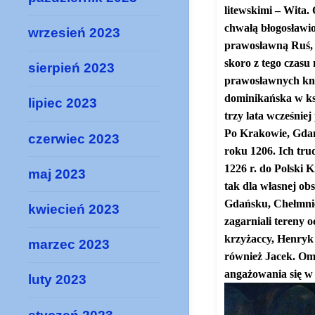
litewskimi – Wita.
chwałą błogosławio
wrzesień 2023
prawosławną Ruś, g
skoro z tego czasu
sierpień 2023
prawosławnych kni
dominikańska w ksi
lipiec 2023
trzy lata wcześnie
Po Krakowie, Gdańs
czerwiec 2023
roku 1206. Ich tru
1226 r. do Polski 
maj 2023
tak dla własnej ob
Gdańsku, Chełmnie 
kwiecień 2023
zagarniali tereny 
krzyżaccy, Henryk 
marzec 2023
również Jacek. Om
angażowania się w
luty 2023