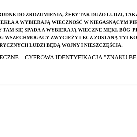
UDNE DO ZROZUMIENIA, ŻEBY TAK DUŻO LUDZI, TAKŻE
PIEKŁA A WYBIERAJĄ WIECZNOŚĆ W NIEGASNĄCYM PIEK
 TAM SIĘ SPADA A WYBIERAJĄ WIECZNE MĘKI. BÓG 
ÓG WSZECHMOGĄCY ZWYCIĘŻY LECZ ZOSTANĄ TYLKO 
RYCZNYCH LUDZI BĘDĄ WOJNY I NIESZCZĘŚCIA.
ECZNE – CYFROWA IDENTYFIKACJA ”ZNAKU BEST
fo/2021/08/
15/czasy-ostateczne-cyfrowa-
identyfikacja-znaku-bestii-
j