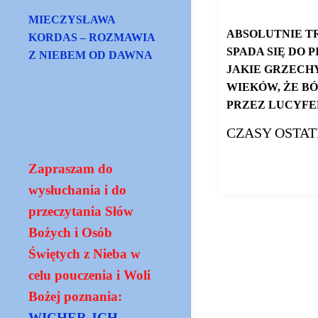
MIECZYSŁAWA
ABSOLUTNIE TR
KORDAS – ROZMAWIA
SPADA SIĘ DO 
Z NIEBEM OD DAWNA
JAKIE GRZECHY
WIEKÓW, ŻE B
PRZEZ LUCYFE
CZASY OSTAT
https://globalna.in
Zapraszam do
wysłuchania i do
przeczytania Słów
Bożych i Osób
Świętych z Nieba w
celu pouczenia i Woli
Bożej poznania:
WICHER JCH -