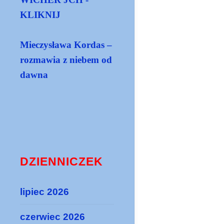
KLIKNIJ
Mieczysława Kordas –
rozmawia z niebem od
dawna
DZIENNICZEK
lipiec 2026
czerwiec 2026