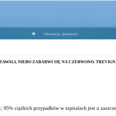
Strona
Informacje, aktualności
główna
ZAWALI, NIEBO ZABARWI SIĘ NA CZERWONO. TREVIG
t/
seS68uAeHLmf4FZhdKLvDx1ZN
t/
hYScY4dmJuvC6om6nYokrSreK
i; 95% ciężkich przypadków w szpitalach jest u zaszcz
t/
6iU6gDJP12aZ1Kv9wdnbfUtJp