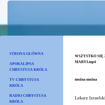
STRONA GŁÓWNA
WSZYSTKO SIĘ 
MARYI.mp4
APOKALIPSA
https://gloria.tv/pos
CHRYSTUSA KRÓLA
można-można
TV CHRYSTUSA
https://gloria.tv/pos
KRÓLA
RADIO CHRYSTUSA
Lekarz Izraelsk
KRÓLA
https://gloria.tv/pos