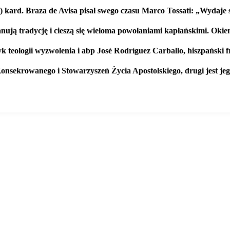
) kard. Braza de Avisa pisał swego czasu Marco Tossati: „Wydaje s
nują tradycję i cieszą się wieloma powołaniami kapłańskimi. Oki
yk teologii wyzwolenia i abp José Rodríguez Carballo, hiszpański f
onsekrowanego i Stowarzyszeń Życia Apostolskiego, drugi jest je
epokojace-
wiesci-z-watykanu-papiez-
franciszek-stworzy-siatke-
dono