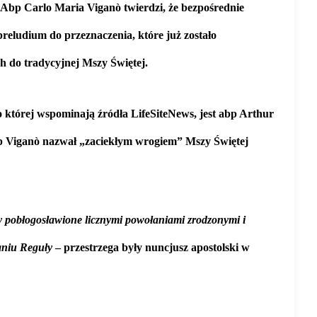
 Abp Carlo Maria Viganò twierdzi, że bezpośrednie
ludium do przeznaczenia, które już zostało
h do tradycyjnej Mszy Świętej.
o której wspominają źródła LifeSiteNews, jest abp Arthur
bp Viganò nazwał „zaciekłym wrogiem” Mszy Świętej
ały pobłogosławione licznymi powołaniami zrodzonymi i
ganiu Reguły
– przestrzega były nuncjusz apostolski w