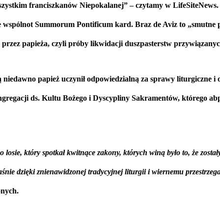
szystkim franciszkanów Niepokalanej” – czytamy w LifeSiteNews.
wspólnot Summorum Pontificum kard. Braz de Aviz to „smutne pre
przez papieża, czyli próby likwidacji duszpasterstw przywiązanyc
 niedawno papież uczynił odpowiedzialną za sprawy liturgiczne i 
ngregacji ds. Kultu Bożego i Dyscypliny Sakramentów, którego a
 losie, który spotkał kwitnące zakony, których winą było to, że zost
nie dzięki znienawidzonej tradycyjnej liturgii i wiernemu przestrze
onych.