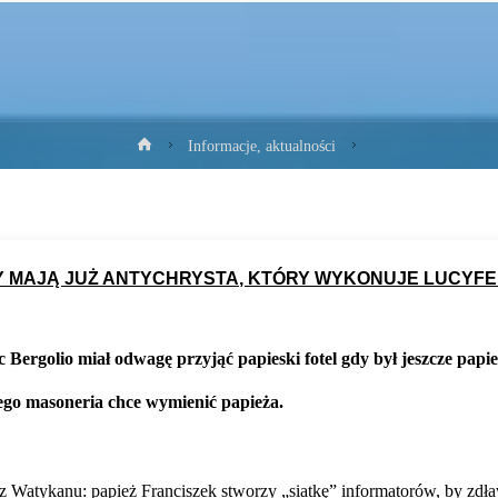
Strona
Informacje, aktualności
główna
CY MAJĄ JUŻ ANTYCHRYSTA, KTÓRY WYKONUJE LUCYFE
ec Bergolio miał odwagę przyjąć papieski fotel gdy był jeszcze pap
ego masoneria chce wymienić papieża.
z Watykanu: papież Franciszek stworzy „siatkę” informatorów, by zdł