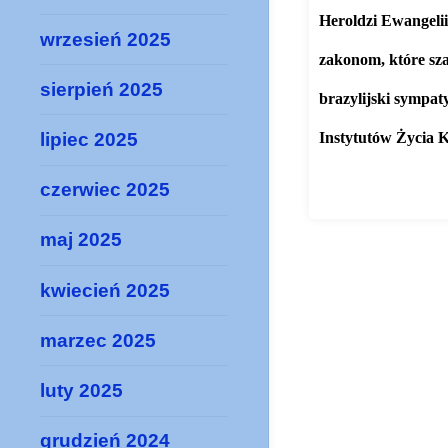
Heroldzi Ewangelii
wrzesień 2025
zakonom, które sza
sierpień 2025
brazylijski sympat
Instytutów Życia K
lipiec 2025
https://pch24.pl/ni
czerwiec 2025
maj 2025
kwiecień 2025
marzec 2025
luty 2025
grudzień 2024