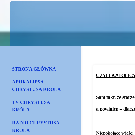
STRONA GŁÓWNA
CZYLI KATOLI
APOKALIPSA
CHRYSTUSA KRÓLA
Sam fakt, że starz
TV CHRYSTUSA
a powinien – dlacz
KRÓLA
RADIO CHRYSTUSA
KRÓLA
Niepokojące wieści 