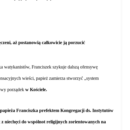
czeni, aż postanowią całkowicie ją porzucić
ska watykanistów, Franciszek szykuje dalszą ofensywę
acyjnych wieści, papież zamierza stworzyć „system
rowy porządek
w Kościele.
apieża Franciszka prefektem Kongregacji ds. Instytutów
z niechęci do wspólnot religijnych zorientowanych na