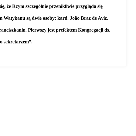
ię, że Rzym szczególnie przenikliwie przygląda się
em Watykanu są dwie osoby: kard. João Braz de Aviz,
ranciszkanin. Pierwszy jest prefektem Kongregacji ds.
go sekretarzem”.
sicieli-by-zdlawic-
tradycyjna-msze-swieta/