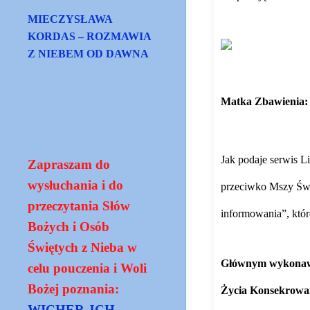
MIECZYSŁAWA
KORDAS – ROZMAWIA
Z NIEBEM OD DAWNA
Matka Zbawienia: 
https://www.gloria.
Jak podaje serwis L
Zapraszam do
wysłuchania i do
przeciwko Mszy Świ
przeczytania Słów
informowania”, któ
Bożych i Osób
Świętych z Nieba w
Głównym wykonawcą
celu pouczenia i Woli
Bożej poznania:
Życia Konsekrowane
WICHER JCH -