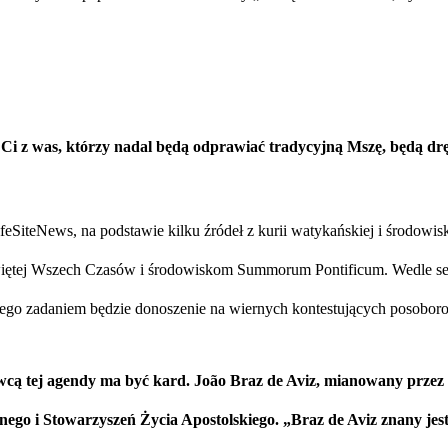
Ci z was, którzy nadal będą odprawiać tradycyjną Mszę,
będą drę
tv/post/
dL4nZCMxhRrW38ebRm4r3v1Aa
ifeSiteNews, na podstawie kilku źródeł z kurii watykańskiej i środowi
ętej Wszech Czasów i środowiskom Summorum Pontificum. Wedle sens
rego zadaniem będzie donoszenie na wiernych kontestujących posobo
 tej agendy ma być kard. João Braz de Aviz, mianowany przez p
go i Stowarzyszeń Życia Apostolskiego. „Braz de Aviz znany jest 