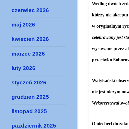
Według dwóch źróde
czerwiec 2026
którzy nie akcept
maj 2026
w oryginalnym ryc
celebrowany jest st
kwiecień 2026
wysuwane przez abp
marzec 2026
przeciwko Soborow
luty 2026
Watykański obserwa
styczeń 2026
nie jest niczym no
grudzień 2025
Wykorzystywał swoic
listopad 2025
O niechęci do zako
październik 2025