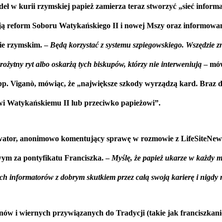
ł w kurii rzymskiej papież zamierza teraz stworzyć „sieć infor
ują reform Soboru Watykańskiego II i nowej Mszy oraz informowan
ie rzymskim. –
Będą korzystać z systemu szpiegowskiego. Wszędzie zn
arożytny ryt albo oskarżą tych biskupów, którzy nie interweniują
– mów
. Viganò, mówiąc, że „największe szkody wyrządzą kard. Braz de A
i Watykańskiemu II lub przeciwko papieżowi”.
tor, anonimowo komentujący sprawę w rozmowie z LifeSiteNews, idz
wym za pontyfikatu Franciszka. –
Myślę, że papież ukarze w każdy m
h informatorów z dobrym skutkiem przez całą swoją karierę i nigdy n
nów i wiernych przywiązanych do Tradycji (takie jak franciszkani