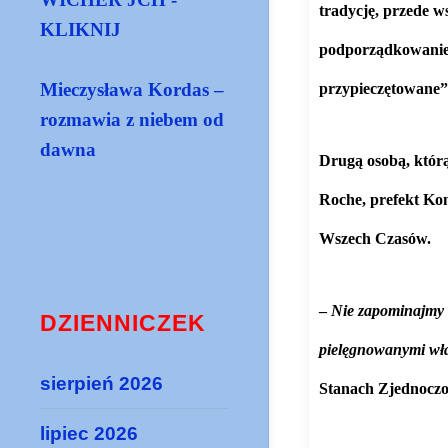
tradycję, przede w
KLIKNIJ
podporządkowanie 
Mieczysława Kordas –
przypieczętowane” 
rozmawia z niebem od
dawna
Drugą osobą, którą
Roche, prefekt Ko
Wszech Czasów.
–
Nie zapominajmy o
DZIENNICZEK
pielęgnowanymi właś
sierpień 2026
Stanach Zjednocz
lipiec 2026