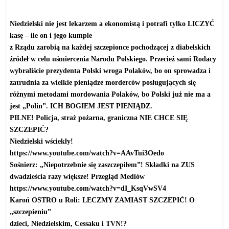
Niedzielski nie jest lekarzem a ekonomistą i potrafi tylko LICZYĆ
kasę – ile on i jego kumple
z Rządu zarobią na każdej szczepionce pochodzącej z diabelskich
źródeł w celu uśmiercenia Narodu Polskiego. Przecież sami Rodacy
wybraliście prezydenta Polski wroga Polaków, bo on sprowadza i
zatrudnia za wielkie pieniądze morderców posługujących się
różnymi metodami mordowania Polaków, bo Polski już nie ma a
jest „Polin”.
ICH BOGIEM JEST PIENIĄDZ.
PILNE! Policja, straż pożarna, graniczna NIE CHCE SIĘ
SZCZEPIĆ?
Niedzielski wściekły!
https://www.youtube.com/watch?
v=AAvTui3Oedo
Sośnierz: „Niepotrzebnie się zaszczepiłem”! Składki na ZUS
dwadzieścia razy większe! Przegląd Mediów
https://www.youtube.com/watch?
v=dI_KsqVwSV4
Karoń OSTRO u Roli: LECZMY ZAMIAST SZCZEPIĆ! O
„szczepieniu”
dzieci, Niedzielskim, Cessaku i TVN!?