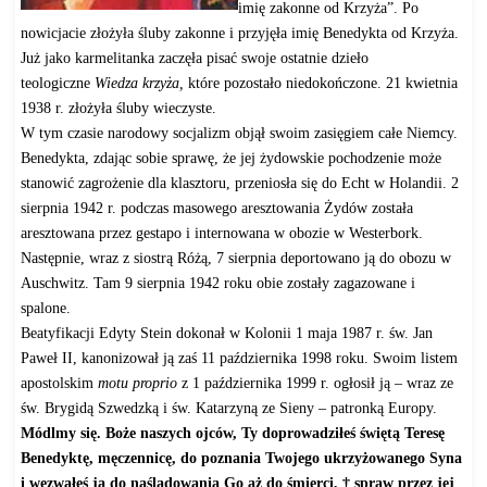
imię zakonne od Krzyża”. Po
nowicjacie złożyła śluby zakonne i przyjęła imię Benedykta od Krzyża.
Już jako karmelitanka zaczęła pisać swoje ostatnie dzieło
teologiczne
Wiedza krzyża,
które pozostało niedokończone. 21 kwietnia
1938 r. złożyła śluby wieczyste.
W tym czasie narodowy socjalizm objął swoim zasięgiem całe Niemcy.
Benedykta, zdając sobie sprawę, że jej żydowskie pochodzenie może
stanowić zagrożenie dla klasztoru, przeniosła się do Echt w Holandii. 2
sierpnia 1942 r. podczas masowego aresztowania Żydów została
aresztowana przez gestapo i internowana w obozie w Westerbork.
Następnie, wraz z siostrą Różą, 7 sierpnia deportowano ją do obozu w
Auschwitz. Tam 9 sierpnia 1942 roku obie zostały zagazowane i
spalone.
Beatyfikacji Edyty Stein dokonał w Kolonii 1 maja 1987 r. św. Jan
Paweł II, kanonizował ją zaś 11 października 1998 roku. Swoim listem
apostolskim
motu proprio
z 1 października 1999 r. ogłosił ją – wraz ze
św. Brygidą Szwedzką i św. Katarzyną ze Sieny – patronką Europy.
Módlmy się. Boże naszych ojców, Ty doprowadziłeś świętą Teresę
Benedyktę, męczennicę, do poznania Twojego ukrzyżowanego Syna
i wezwałeś ją do naśladowania Go aż do śmierci, † spraw przez jej