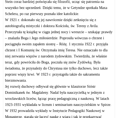
Stein coraz bardziej poświęcała się filozofii, ucząc się patrzenia na
wszystko bez uprzedzeń. Dzięki temu, że w Getyndze spotkała Maxa
Schelera, po raz pierwszy poznała idee katolickie.
W 1921 r. dokonało się jej nawrócenie dzięki zetknięciu się z
autobiografią mistyczki i doktora Kościoła, św. Teresy z Avila.
Przeczytała tę książkę w ciągu jednej nocy i wreszcie – szukając prawdy
– znalazła Boga i Jego miłosierdzie. Poprosiła wówczas o chrzest i
pociągnęła swoim zapałem siostrę – Różę. 1 stycznia 1922 r. przyjęła
chrzest i I Komunię św. Otrzymała imię Teresa. Nie oznaczało to dla
niej zerwania więzów z narodem żydowskim. Twierdziła, że właśnie
teraz, gdy powróciła do Boga, poczuła się znów Żydówką. Była
świadoma, że przynależy do Chrystusa nie tylko duchowo, lecz także
poprzez więzy krwi. W 1923 r. przystąpiła także do sakramentu
bierzmowania.
Jej rozwój duchowy odbywał się głównie w klasztorze Sióstr
Dominikanek św. Magdaleny. Nadal była nauczycielką w jednym z
wrocławskich liceów, łącząc pracę pedagogiczną z naukową. W latach
1923-1931 wykładała w liceum i seminarium nauczycielskim w Spirze.
W 1932 prowadziła wykłady w Instytucie Pedagogiki Naukowej w
Monasterze, starała się łączyć naukę z wiarą i tak je przekazywać