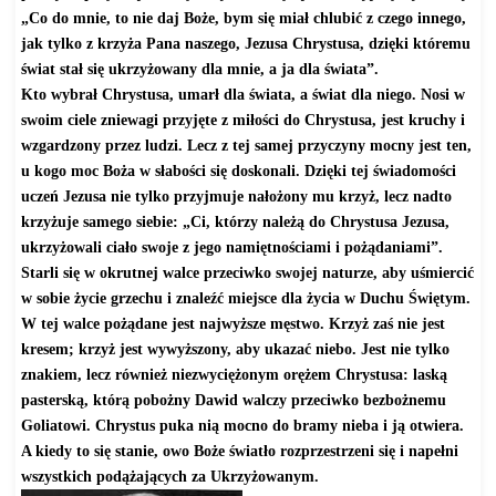
„Co do mnie, to nie daj Boże, bym się miał chlubić z czego innego,
jak tylko z krzyża Pana naszego, Jezusa Chrystusa, dzięki któremu
świat stał się ukrzyżowany dla mnie, a ja dla świata”.
Kto wybrał Chrystusa, umarł dla świata, a świat dla niego. Nosi w
swoim ciele zniewagi przyjęte z miłości do Chrystusa, jest kruchy i
wzgardzony przez ludzi. Lecz z tej samej przyczyny mocny jest ten,
u kogo moc Boża w słabości się doskonali. Dzięki tej świadomości
uczeń Jezusa nie tylko przyjmuje nałożony mu krzyż, lecz nadto
krzyżuje samego siebie: „Ci, którzy należą do Chrystusa Jezusa,
ukrzyżowali ciało swoje z jego namiętnościami i pożądaniami”.
Starli się w okrutnej walce przeciwko swojej naturze, aby uśmiercić
w sobie życie grzechu i znaleźć miejsce dla życia w Duchu Świętym.
W tej walce pożądane jest najwyższe męstwo. Krzyż zaś nie jest
kresem; krzyż jest wywyższony, aby ukazać niebo. Jest nie tylko
znakiem, lecz również niezwyciężonym orężem Chrystusa: laską
pasterską, którą pobożny Dawid walczy przeciwko bezbożnemu
Goliatowi. Chrystus puka nią mocno do bramy nieba i ją otwiera.
A kiedy to się stanie, owo Boże światło rozprzestrzeni się i napełni
wszystkich podążających za Ukrzyżowanym.