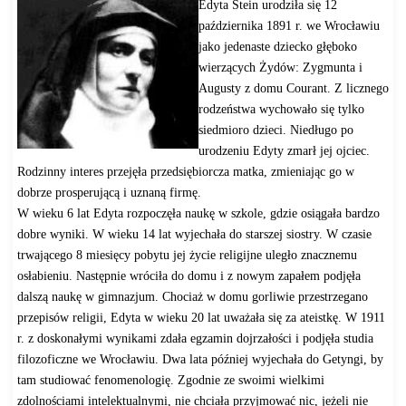
Edyta Stein urodziła się 12
października 1891 r. we Wrocławiu
jako jedenaste dziecko głęboko
wierzących Żydów: Zygmunta i
Augusty z domu Courant. Z licznego
rodzeństwa wychowało się tylko
siedmioro dzieci. Niedługo po
urodzeniu Edyty zmarł jej ojciec.
Rodzinny interes przejęła przedsiębiorcza matka, zmieniając go w
dobrze prosperującą i uznaną firmę.
W wieku 6 lat Edyta rozpoczęła naukę w szkole, gdzie osiągała bardzo
dobre wyniki. W wieku 14 lat wyjechała do starszej siostry. W czasie
trwającego 8 miesięcy pobytu jej życie religijne uległo znacznemu
osłabieniu. Następnie wróciła do domu i z nowym zapałem podjęła
dalszą naukę w gimnazjum. Chociaż w domu gorliwie przestrzegano
przepisów religii, Edyta w wieku 20 lat uważała się za ateistkę. W 1911
r. z doskonałymi wynikami zdała egzamin dojrzałości i podjęła studia
filozoficzne we Wrocławiu. Dwa lata później wyjechała do Getyngi, by
tam studiować fenomenologię. Zgodnie ze swoimi wielkimi
zdolnościami intelektualnymi, nie chciała przyjmować nic, jeżeli nie