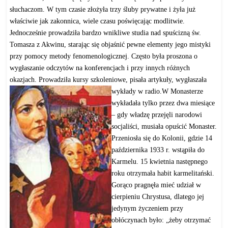
słuchaczom. W tym czasie złożyła trzy śluby prywatne i żyła już
właściwie jak zakonnica, wiele czasu poświęcając modlitwie.
Jednocześnie prowadziła bardzo wnikliwe studia nad spuścizną św.
Tomasza z Akwinu, starając się objaśnić pewne elementy jego mistyki
przy pomocy metody fenomenologicznej. Często była proszona o
wygłaszanie odczytów na konferencjach i przy innych różnych
okazjach. Prowadziła kursy szkoleniowe, pisała artykuły, wygłaszała
wykłady w radio.
W Monasterze
wykładała tylko przez dwa miesiące
– gdy władzę przejęli narodowi
socjaliści, musiała opuścić Monaster.
Przeniosła się do Kolonii, gdzie 14
października 1933 r. wstąpiła do
Karmelu. 15 kwietnia następnego
roku otrzymała habit karmelitański.
Gorąco pragnęła mieć udział w
cierpieniu Chrystusa, dlatego jej
jedynym życzeniem przy
obłóczynach było: „żeby otrzymać