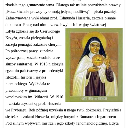
zbadała tego gruntownie sama. Dlatego tak usilnie poszukiwała prawdy.
„Poszukiwanie prawdy było moją jedyną modlitwą” – pisała później.
Zafascynowana wykładami prof. Edmunda Husserla, zaczęła pisanie
doktoratu. Pracę nad nim przerwał wybuch I wojny światowej.
Edyta zgłosiła się do Czerwonego
Krzyża, została pielęgniarką i
zaczęła pomagać zakaźnie chorym.
Po półrocznej pracy, zupełnie
wyczerpana, została zwolniona ze
służby sanitarnej. W 1915 r. złożyła
egzamin państwowy z propedeutyki
filozofii, historii i języka
niemieckiego. Wykładała te
przedmioty w gimnazjum
wrocławskim im. Wiktorii. W 1916
r. została asystentką prof. Husserla
we Fryburgu. Rok później uzyskała u niego tytuł doktorski. Przyjaźniła
się też z uczniami Husserla, między innymi z Romanem Ingardenem.
Pod silnym wpływem mistrza i jego szkoły fenomenologicznej, Edyta