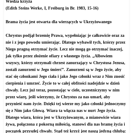
Wiedza krzyża
(Edith Steins Werke, I, Freiburg in Br. 1983, 15-16)
Brama życia jest otwarta dla wierzących w Ukrzyżowanego
Chrystus podjął brzemię Prawa, wypełniając je całkowicie oraz za
nie i z jego powodu umierając. Dlatego wybawił tych, którzy przez
Niego pragną otrzymać życie. Lecz nie mogą go otrzymać inaczej,
jak tylko przez złożenie ofiary z własnego życia. „Albowiem
wszyscy, którzy otrzymali chrzest zanurzający w Chrystusa Jezusa,
zostali zanurzeni w Jego śmierć”. Zanurzeni są w Jego życie, aby
stać się członkami Jego ciała i jako Jego członki wraz z Nim znosić
cierpienia i umrzeć. Życie to w całej obfitości nadejdzie w dzień
chwały. Lecz już teraz, pozostając w ciele, uczestniczymy w nim
przez wiarę, jeśli wierzymy, że Chrystus za nas umarł, aby
przynieść nam życie. Dzięki tej wierze my jako członki jednoczymy
się z Nim jako Głową. Wiara ta włącza nas w nurt Jego życia.
Dlatego wiara, która jest w Ukrzyżowanym, a mianowicie wiara
żywa, połączona z pokorną miłością, stanowi dla nas bramę życia i
początek przyszłej chwały. Stąd też krzyż jest naszą jedyną chlubą: