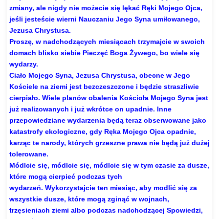
zmiany, ale nigdy nie możecie się lękać Ręki Mojego Ojca,
jeśli jesteście wierni Nauczaniu Jego Syna umiłowanego,
Jezusa Chrystusa.
Proszę, w nadchodzących miesiącach trzymajcie w swoich
domach blisko siebie Pieczęć Boga Żywego, bo wiele się
wydarzy.
Ciało Mojego Syna, Jezusa Chrystusa, obecne w Jego
Kościele na ziemi jest bezczeszczone i będzie straszliwie
cierpiało. Wiele planów obalenia Kościoła Mojego Syna jest
już realizowanych i już wkrótce on upadnie. Inne
przepowiedziane wydarzenia będą teraz obserwowane jako
katastrofy ekologiczne, gdy Ręka Mojego Ojca opadnie,
karząc te narody, których grzeszne prawa nie będą już dużej
tolerowane.
Módlcie się, módlcie się, módlcie się w tym czasie za dusze,
które mogą cierpieć podczas tych
wydarzeń. Wykorzystajcie ten miesiąc, aby modlić się za
wszystkie dusze, które mogą zginąć w wojnach,
trzęsieniach ziemi albo podczas nadchodzącej Spowiedzi,