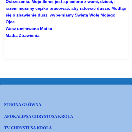
Ostrzeżenia. Moje Serce jest splecione z wami, dzieci, i
razem musimy ciężko pracować, aby ratować dusze. Modląc
się o zbawienie dusz, wypełniamy Świętą Wolę Mojego
Ojca.
Wasz umiłowana Matka
Matka Zbawienia
https://www.gloria.tv/post/
GMZ8wQreuNKo4tpjHUyJDHp7W
STRONA GŁÓWNA
APOKALIPSA CHRYSTUSA KRÓLA
TV CHRYSTUSA KRÓLA