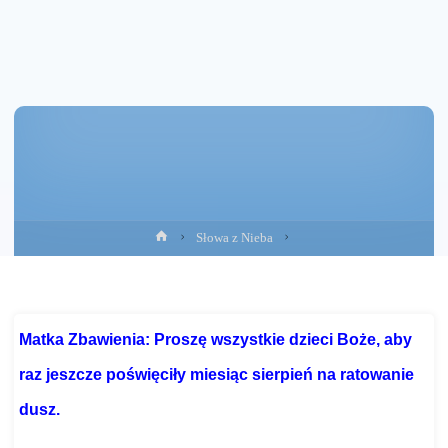
Strona
Słowa z Nieba
główna
Matka Zbawienia: Proszę wszystkie dzieci Boże, aby
raz jeszcze poświęciły miesiąc sierpień na ratowanie
dusz
.