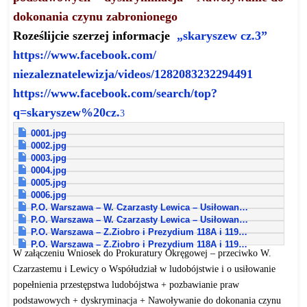
dokonania czynu zabronionego
Roześlijcie szerzej informacje
„skaryszew cz.3”
https://www.facebook.com/
niezaleznatelewizja/videos/
1282083232294491
https://www.facebook.com/
search/top?
q=skaryszew%20cz.
3
0001.jpg
0002.jpg
0003.jpg
0004.jpg
0005.jpg
0006.jpg
P.O. Warszawa – W. Czarzasty Lewica – Usiłowan…
P.O. Warszawa – W. Czarzasty Lewica – Usiłowan…
P.O. Warszawa – Z.Ziobro i Prezydium 118A i 119…
P.O. Warszawa – Z.Ziobro i Prezydium 118A i 119…
W załączeniu Wniosek do Prokuratury Okręgowej – przeciwko W.
Czarzastemu i Lewicy o Współudział w ludobójstwie i o usiłowanie
popełnienia przestępstwa ludobójstwa + pozbawianie praw
podstawowych + dyskryminacja + Nawoływanie do dokonania czynu