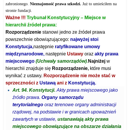
zabronionego.
Nieznajomość prawa szkodzi.
Już to umieściłem na
stronie fundacji.
Ważne !!!
Trybunał Konstytucyjny – Miejsce w
hierarchii źródeł prawa:
Rozporządzenie
stanowi jedno ze źródeł prawa
powszechnie obowiązującego:
najwyżej stoi
Konstytucja,
następnie
ratyfiko
wane umowy
międzynarodowe,
następnie
Usta
wy
oraz
akty prawa
miejscowego
(Uchwały samorządów)
.
Najniżej
w
hierarchii znajduje się
Rozporządzenie,
które musi
wynikać z ustawy.
Rozporządzenie nie może stać w
sprzeczności z
Ustawą
ani z
Konstytucją.
Art. 94. Konstytucji.
Akty prawa miejscowego jako
źródło prawa.
Organy samorządu
terytorialnego
oraz terenowe organy administracji
rządowej, na podstawie i w granicach upoważnień
zawartych w ustawie,
ustanawiają akty prawa
miejscowego
obowiązujące na obszarze działania